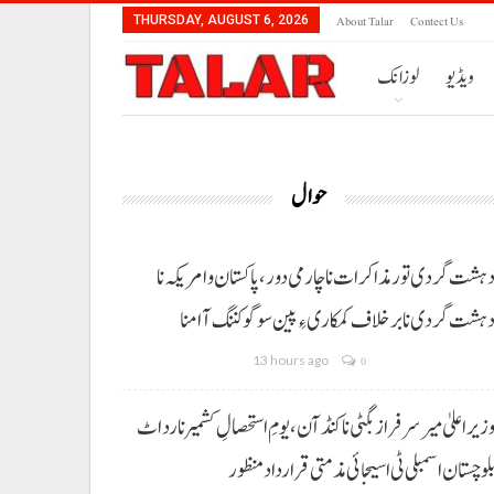
About Talar
Contect Us
THURSDAY, AUGUST 6, 2026
ویڈیو
لوزانک
حوال
ہشت گردی تور مذاکرات نا چارمی دور،پاکستان و امریکہ نا
ہشت گردی نا برخلاف کمکاری ءِ پین سوگو کننگ آ امنا
13 hours ago
0
زیراعلیٰ میر سرفراز بگٹی نا کنڈ آن،یومِ استحصالِ کشمیر نا رد اٹ
لوچستان اسمبلی ٹی اسیجائی مذمتی قرارداد منظور