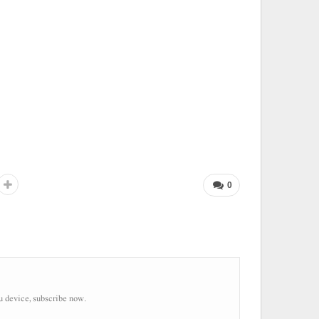
0
u device, subscribe now.