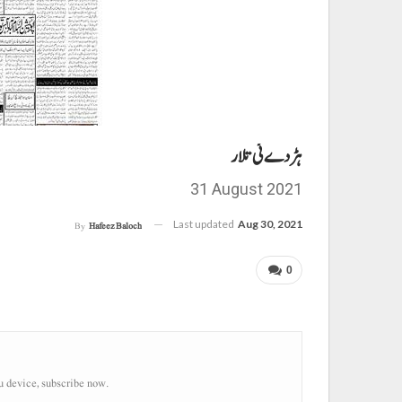
ہڑدے ئی تلار
31 August 2021
Last updated
Aug 30, 2021
By
Hafeez Baloch
0
u device, subscribe now.