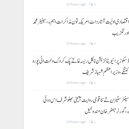
13 hours ago
0
قتصادی اولیت آتا رد اٹ امریکہ تون مذاکرات اہم ءِ،سینیٹر محمد
ورنگزیب
13 hours ago
0
سکوز پرائیویٹائزیشن نا کل ریسہ غاتے پک کروک وخت اٹی پورو
ننگے ،وزیراعظم شہباز شریف
13 hours ago
0
ینئر سٹیزن تے ننا قومی روایت آتیٹی بھلو شرف اس دوئی
ِ،گورنر جعفرخان مندوخیل
13 hours ago
0