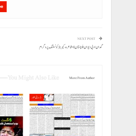
be
NEXT POST
گدان ادبی دیوان بلوچستان نا مشاعرہ، کیریئر کونسلنگ پروگرام
You Might Also Like
More From Author
ہڑدیئی تلار