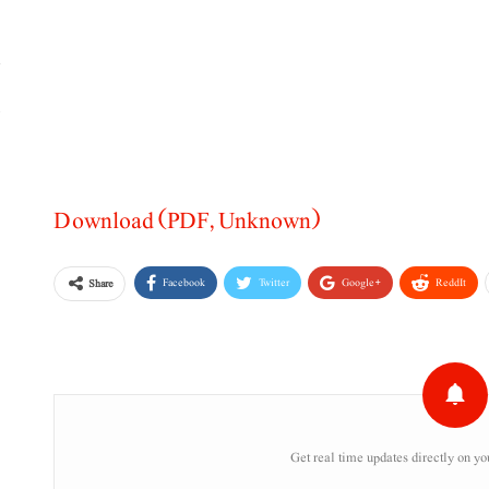
پ
،
Download (PDF, Unknown)
Facebook
Twitter
Google+
ReddIt
Share
Get real time updates directly on yo