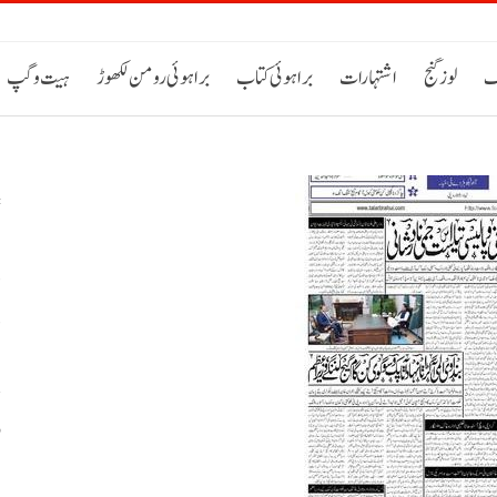
ک
لوز گنج
اشتہارات
براہوئی کتاب
براہوئی رومن لکھوڑ
ہیت و گپ
د
د
و
ب