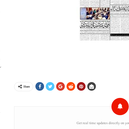
ا
ا
ڈ
ک
Share
س
ء
Get real time updates directly on yo