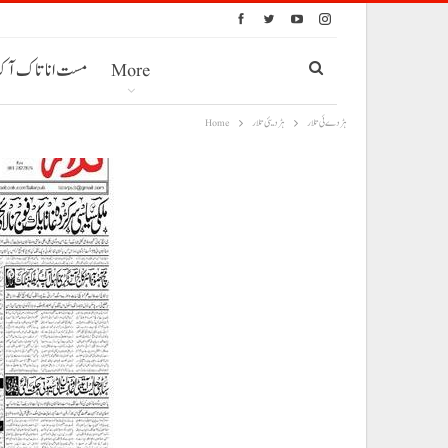
More
مست انا تاک آ
ہڑدے ئی تلار
ہڑدیئی تلار
Home