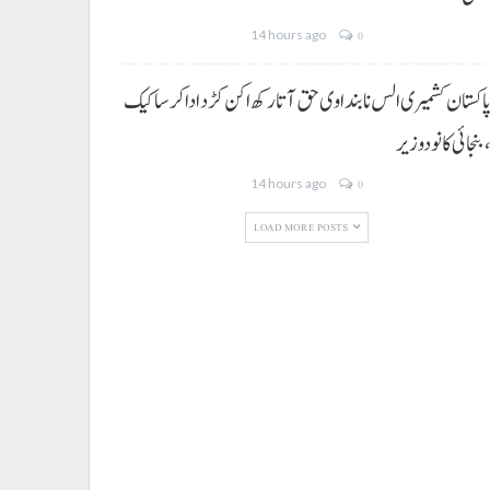
14 hours ago
0
اکستان کشمیری الس نا بنداوی حق آتا رکھ اکن کڑد ادا کرسا کیک
بنجائی کانودوزیر
14 hours ago
0
LOAD MORE POSTS