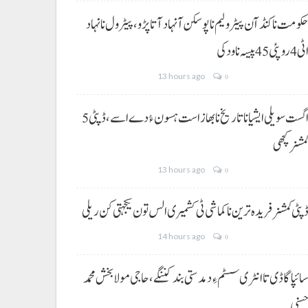
کومت نا کنڈ آن پیٹرولیم نا پوسکن آ نہاد آتا پڑو،پیٹرول نا نہاد
ی 4 روپئی 45 پیسہ نا ودکی
13 hours ago
0
5 اگست سویلی ایشیا نا تاریخ نا بھاز است ہسون ءُ دے اسے،ڈپٹی
مشنر کچھی
13 hours ago
0
پٹی کمشنر فریدہ ترین نا کماشی ٹی کشمیری الس تون یکجہتی کن ریلی
14 hours ago
0
ائپا گاڈی تا انٹری سسٹم ءِ دمدستی بند کننگے، حاجی مولا بخش محمد
سنی