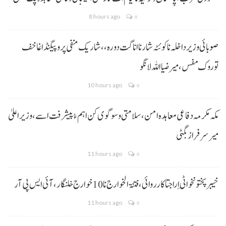
8 hours ago
0
صوبائی وزیر داخلہ نا کوئٹہ شار نا اناگت دورہ،، شاریک منفی پروپیگنڈا غا خف
توروک مفس، میر ضیا اللہ لانگو
10 hours ago
0
مکہ مکرمہ دفاعی معاہدہ امن، سلامتی و سوگوی کن اہم ءُ پیشرفت اسے،وزیراعلیٰ
میر سرفراز بگٹی
11 hours ago
0
خیبر پختونخوا ٹی اِرا جتا کارروائی، فتنۃ الخوارج نا 10خوارج خلنگار،آئی ایس پی آر
11 hours ago
0