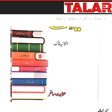
عنایت ساغر
انشائیہ
براہوئی کتاب
Home
میراث