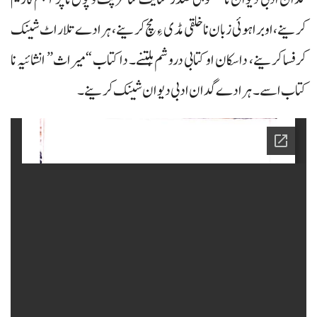
کرینے، او براہوئی زبان نا خلقی مڈی ءِ مچ کرینے، ہرادے تلار اٹ شینک
کرفسا کرینے، داسکان او کتابی دروشم ہلتنے۔ دا کتاب “میراث” انشائیہ نا
کتاب اسے۔ ہرادے گدان ادبی دیوان شینک کرینے۔