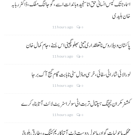
اسماء جتک کیس انسانی حق انا سنجیدہ باندات اسے، گوجالنگ مفک،ڈاکٹر ربابہ
خان بلیدی
11 hours ago
0
پاکستان و بیلاروس نا تعلقداری تیٹی بھلو گچینی اس بسنے، جام کمال خان
11 hours ago
0
لورالائی شار اٹی سفائی، خرسی و ماڈل سٹی نا بابت گام گیج آک برجا
11 hours ago
0
کمشنر مکران ٹیچنگ ہسپتال تربت اٹی سولر اسٹریٹ لائٹ آتا بناءِ کرے
11 hours ago
0
محکمہ ماحولیات گوادر ماحول دوست ڈٹ آتیا کاریم کننگ ءِ، طارق بلوچ