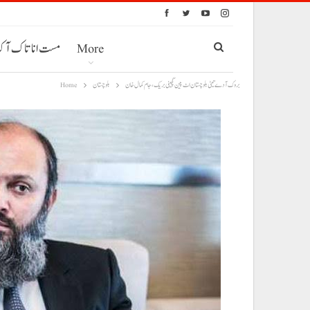
More
مست انا تاک آ
بروک آ دے تیٹی بلوچستان اٹ پین گچینی بریک، جام کمال خان
بلوچستان
Home