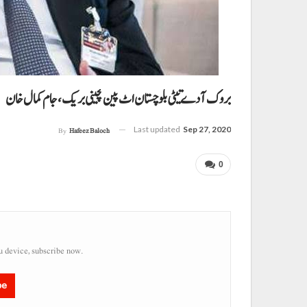
بروک آ دے تیٹی بلوچستان اٹ پین گچینی بریک، جام کمال خان
Last updated
Sep 27, 2020
By
Hafeez Baloch
0
u device, subscribe now.
be