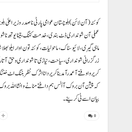
کوئٹہ(آن لائن)بلوچستان عوامی پارٹی نا صدر وزیراعلیٰ ب
عملی آن شونداری ڈٹ بندی، خدمت کننگ، تینا یوتھ نا ش
ماہی گیری، لائیو سٹاک، ماحولیات، کوئٹہ تون اوار ایلو بھلا
زرگزرانی شونداری، سیاحت، نیاڑی تا شونداری و حق آتا رکھ و
کریر و اوفتے آ عمدرآمد بنا کریر دانا اثرک نظربننگ اٹ خننگ 
کہ پیشن آن بروک آ اُلس ہم دافتے منانے و انشااللہ بروک آ 
بیان اسے ٹی کرینے۔
0