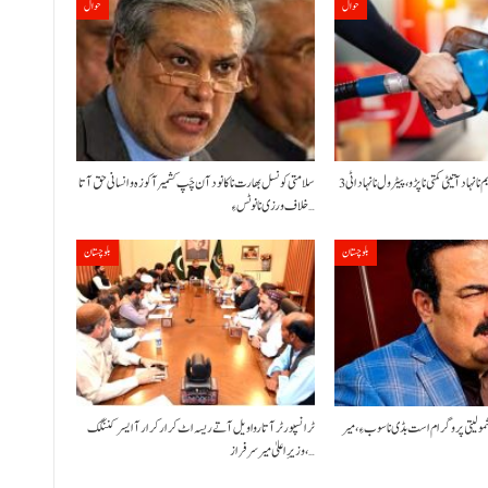
حوال
حوال
حکومت نا کنڈ آن پیٹرولیم نا نہاد آتیٹی کمتی نا پڑو،پیٹرول نا نہاد اٹی 3
سلامتی کونسل بھارت نا کانود آن چَپ کشمیر آ کوزہ و انسانی حق آتا
خلاف ورزی نا نوٹس ءِ…
بلوچستان
بلوچستان
شمولیتی پروگرام است بڈی نا سوب ءِ،میر
ٹرانسپورٹر آتا روا ویل آتے ریسہ اٹ کرار کرار آ ایسر کننگک
،وزیرِ اعلیٰ میر سرفراز…