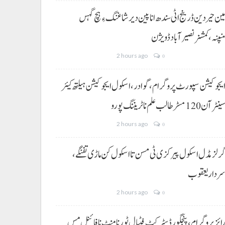
ین حیردین ڈرینج اٹی سندھ انا پین دیر شاغنگ ءِ ہچ گہس
نپنہ،کمشنر نصیرآباد ڈویژن
2 hours ago
0
یجوکیشن سپورٹ پروگرام،گوادر، اسکول ایجوکیشن ہیلتھ کیئر
ینٹر آن 120 مسڑ طالب علم نا ٹریننگ پورو
2 hours ago
0
رلز مڈل اسکول پیرکزی ٹی مسن تا اسکول کن ماڑی تفنگے،
ردار یعقوب
2 hours ago
0
ائز پروگرام، پنجگور ڈسٹرکٹ فٹبال ٹورنامنٹ نا فائنل مس