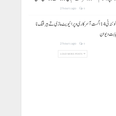
2 hours ago
0
کوئٹہ ٹی 14 اگست آ سرکاری و پرائیویٹ ماڑی تے بیرفنگ نا
ابت دیوان
2 hours ago
0
LOAD MORE POSTS