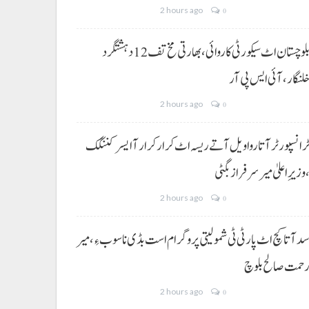
2 hours ago
0
بلوچستان اٹ سیکورٹی کاروائی، بھارتی مخ تف 12 دہشتگرد
لنگار،آئی ایس پی آر
2 hours ago
0
رانسپورٹر آتا روا ویل آتے ریسہ اٹ کرار کرار آ ایسر کننگک
وزیرِ اعلیٰ میر سرفراز بگٹی
2 hours ago
0
د آتا کچ اٹ پارٹی ٹی شمولیتی پروگرام است بڈی نا سوب ءِ،میر
حمت صالح بلوچ
2 hours ago
0