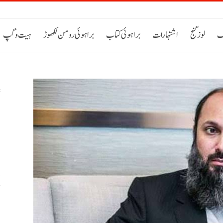
ک
لوز گنج
اشتہارات
براہوئی کتاب
براہوئی رومن لکھوڑ
ہیت و گپ
س
خ
ح
اٹی 