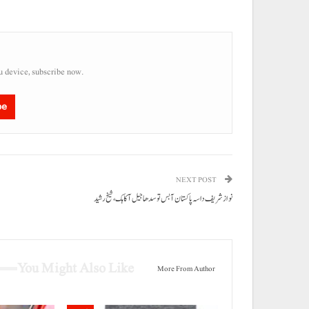
u device, subscribe now.
be
NEXT POST
نوازشریف داسہ پاکستان آ بس تو سدھا جیل آ کاہک، شیخ رشید
You Might Also Like
More From Author