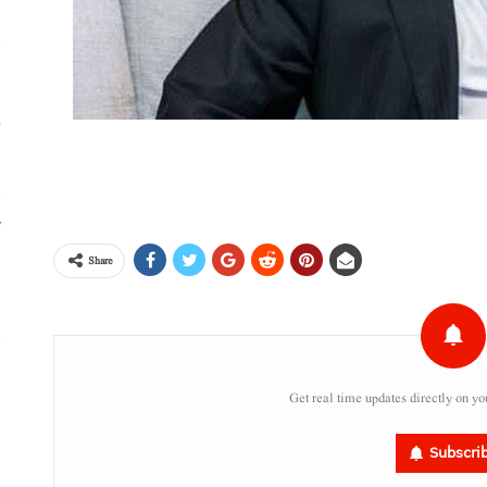
خ
ٹ
Share
،
س
Get real time updates directly on yo
ر
Subscri