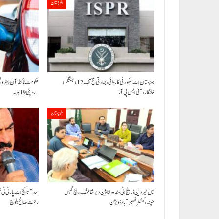
بلوچستان
بلوچستان اٹ سیکورٹی کاروائی، بھارتی مخ تف 12 دہشتگرد
خلنگار،آئی ایس پی آر
روپئی 19 پیسہ…
بلوچستان
مین حیردین ڈرینج اٹی سندھ انا پین دیر شاغنگ ءِ ہچ گہس
سد آتا کچ اٹ پارٹی ٹی 
منپنہ،کمشنر نصیرآباد ڈویژن
رحمت صالح بلوچ