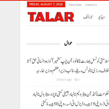
About Talar
Contect Us
FRIDAY, AUGUST 7, 2026
ویڈیو
لوزانک
حوال
لامتی کونسل بھارت نا کانود آن چَپ کشمیر آ کوزہ و انسانی حق آتا
لاف ورزی نا نوٹس ءِ ہلے،نائب وزیراعظم و وزیر خارجہ
2 hours ago
0
کومت نا کنڈ آن پیٹرولیم نا نہاد آتیٹی کمتی نا پڑو،پیٹرول نا نہاد
3 روپئی 19 پیسہ و ڈیزل اٹی اسہ روپئی 50 پیسہ نا کمتی