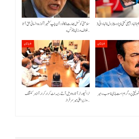
حکومت نا کنڈ آن پیٹرولیم نا نہاد آتیٹی کمتی نا پڑو،پیٹرول نا نہاد اٹی 3
سلامتی کونسل بھارت نا کانود آن چَپ کشمیر آ کوزہ و انسانی حق آتا
خلاف ورزی نا نوٹس ءِ…
بلوچستان
بلوچستان
شمولیتی پروگرام است بڈی نا سوب ءِ،میر
ٹرانسپورٹر آتا روا ویل آتے ریسہ اٹ کرار کرار آ ایسر کننگک
،وزیرِ اعلیٰ میر سرفراز…