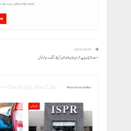
u device, subscribe now.
be
NEXT POST
مست انا تیان چَپ عمران خان بلوچستان آ چکار کننگ ءِ، جام کمال
You Might Also Like
More From Author
بلوچستان