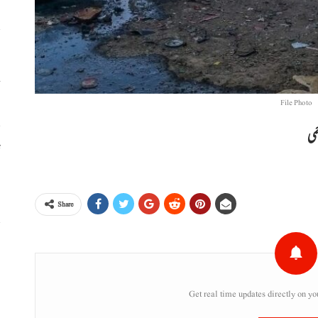
خ
File Photo
ٹ
،
Share
س
ر
Get real time updates directly on yo