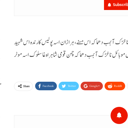
Subscri
م
م
ل نا خڑک آ بمب دھماکہ اس مسنے، ہراڑان اسہ پولیس کارندہ اس شہید
ا
 موبائل نا خڑک آ بمب دھماکہ چمن قومی شاہراہ غا سلوک اسہ موٹر
س
گ
Facebook
Twitter
Google+
ReddIt
Share
س
ر