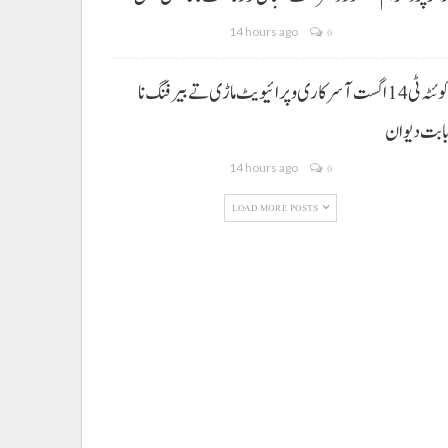
14 hours ago
0
کوئٹہ ٹی 14 اگست آ سرکاری و پرائیویٹ ماڑی تے بیرفنگ نا
ابت دیوان
14 hours ago
0
LOAD MORE POSTS