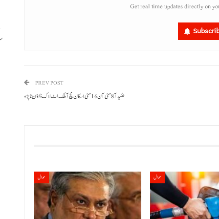
Get real time updates directly on yo
Subscri
ب
PREV POST
عئید آ 8 مئی آن 16 مئی اسکان مچ آ ملک اٹ لاک ڈاؤن نا پڑو
حوال
حوال