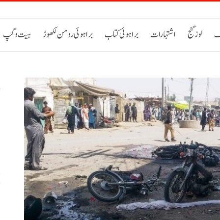
ک
لوز گنج
اشتہارات
براہوئی کتاب
براہوئی رومن لکھوڑ
ہیت و گپ
س
خ
ح
اٹی 