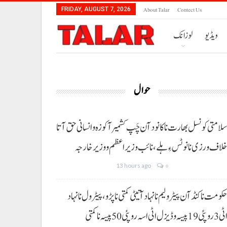
About Talar
Contect Us
FRIDAY, AUGUST 7, 2026
ویڈیو
لوزانک
حوال
لامتی کونسل بھارت نا کانود آن چَپ کشمیر آ کوزہ و انسانی حق آتا
لاف ورزی نا نوٹس ءِ ہلے،نائب وزیراعظم و وزیر خارجہ
13 hours ago
0
کومت نا کنڈ آن پیٹرولیم نا نہاد آتیٹی کمتی نا پڑو،پیٹرول نا نہاد
3 روپئی 19 پیسہ و ڈیزل اٹی اسہ روپئی 50 پیسہ نا کمتی