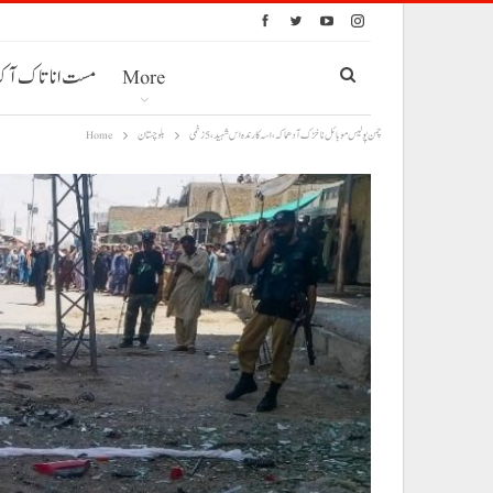
More
مست انا تاک آ
چمن پولیس موبائل نا خڑک آ دھماکہ، اسہ کارندہ اس شہید، 5 زخمی
بلوچستان
Home