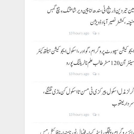
ین حیردین ڈرینج اٹی سندھ انا پین دیر شاغنگ ءِ ہچ گہس
نپنہ،کمشنر نصیرآباد ڈویژن
13 hours ago
0
یجوکیشن سپورٹ پروگرام،گوادر، اسکول ایجوکیشن ہیلتھ کیئر
ینٹر آن 120 مسڑ طالب علم نا ٹریننگ پورو
13 hours ago
0
رلز مڈل اسکول پیرکزی ٹی مسن تا اسکول کن ماڑی تفنگے،
ردار یعقوب
13 hours ago
0
ائز پروگرام، پنجگور ڈسٹرکٹ فٹبال ٹورنامنٹ نا فائنل مس