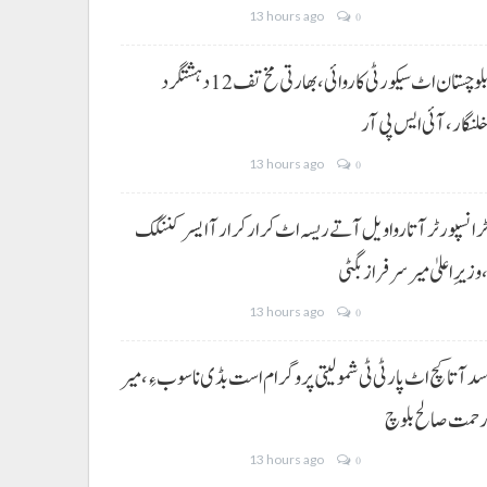
13 hours ago
0
بلوچستان اٹ سیکورٹی کاروائی، بھارتی مخ تف 12 دہشتگرد
لنگار،آئی ایس پی آر
13 hours ago
0
رانسپورٹر آتا روا ویل آتے ریسہ اٹ کرار کرار آ ایسر کننگک
وزیرِ اعلیٰ میر سرفراز بگٹی
13 hours ago
0
د آتا کچ اٹ پارٹی ٹی شمولیتی پروگرام است بڈی نا سوب ءِ،میر
حمت صالح بلوچ
13 hours ago
0