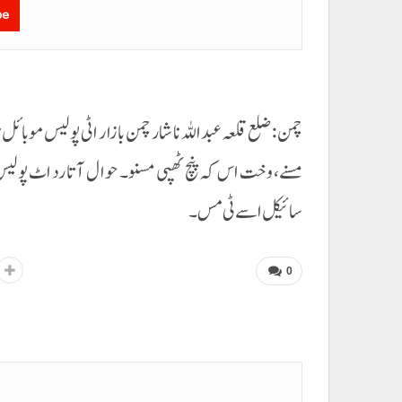
be
چمن :ضلع قلعہ عبداللہ نا شار چمن بازار اٹی پولیس موبائ
مسنے، وخت اس کہ پنچ ٹھپی مسنو۔ حوال آتا رد اٹ پولیس
سائیکل اسے ٹی مس۔
0