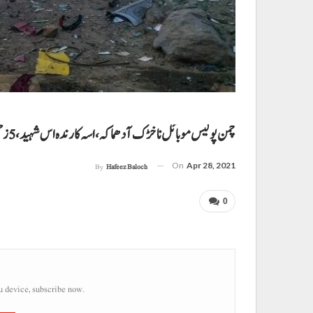
چمن پولیس موبائل نا خڑک آ دھماکہ، اسہ کارندہ اس شہید، 5 زخمی
On
Apr 28, 2021
By
Hafeez Baloch
0
u device, subscribe now.