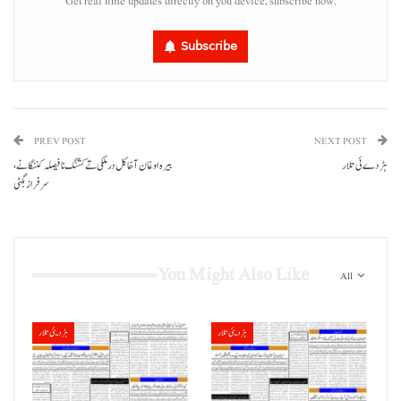
Get real time updates directly on you device, subscribe now.
Subscribe
PREV POST
NEXT POST
ہڑدے ئی تلار
بیرہ اوغان آخا کل درملکی تے کشنگ نا فیصلہ کننگانے،
سرفراز بگٹی
You Might Also Like
All
ہڑدیئی تلار
ہڑدیئی تلار