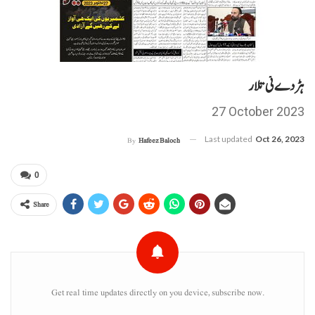
ہڑدے ئی تلار
27 October 2023
Last updated
Oct 26, 2023
By
Hafeez Baloch
0
Share
Get real time updates directly on you device, subscribe now.