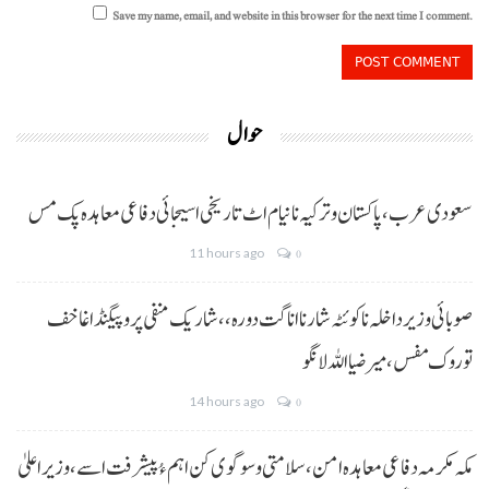
Save my name, email, and website in this browser for the next time I comment.
حوال
سعودی عرب، پاکستان و ترکیہ نا نیام اٹ تاریخی اسیجائی دفاعی معاہدہ پک مس
11 hours ago
0
صوبائی وزیر داخلہ نا کوئٹہ شار نا اناگت دورہ،، شاریک منفی پروپیگنڈا غا خف
توروک مفس، میر ضیا اللہ لانگو
14 hours ago
0
مکہ مکرمہ دفاعی معاہدہ امن، سلامتی و سوگوی کن اہم ءُ پیشرفت اسے،وزیراعلیٰ