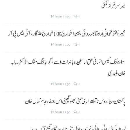
میر سرفراز بگٹی
14 hours ago
0
خیبر پختونخوا ٹی اِرا جتا کارروائی، فتنۃ الخوارج نا 10خوارج خلنگار،آئی ایس پی آر
14 hours ago
0
اسماء جتک کیس انسانی حق انا سنجیدہ باندات اسے، گوجالنگ مفک،ڈاکٹر ربابہ
خان بلیدی
15 hours ago
0
پاکستان و بیلاروس نا تعلقداری تیٹی بھلو گچینی اس بسنے، جام کمال خان
15 hours ago
0
لورالائی شار اٹی سفائی، خرسی و ماڈل سٹی نا بابت گام گیج آک برجا