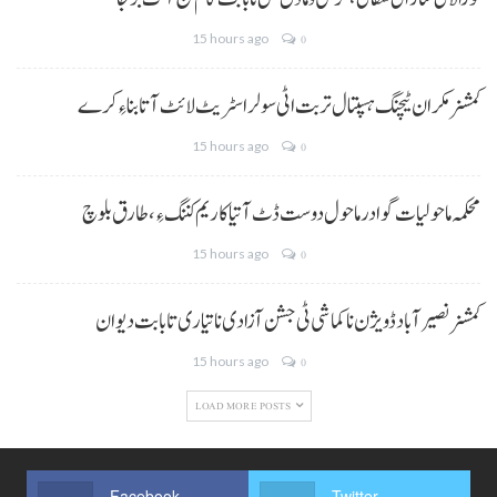
15 hours ago
0
کمشنر مکران ٹیچنگ ہسپتال تربت اٹی سولر اسٹریٹ لائٹ آتا بناءِ کرے
15 hours ago
0
محکمہ ماحولیات گوادر ماحول دوست ڈٹ آتیا کاریم کننگ ءِ، طارق بلوچ
15 hours ago
0
کمشنر نصیر آباد ڈویژن نا کماشی ٹی جشن آزادی نا تیاری تا بابت دیوان
15 hours ago
0
LOAD MORE POSTS
Facebook
Twitter