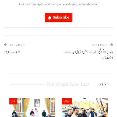
Get real time updates directly on you device, subscribe now.
Subscribe
PREV POST
NEXT POST
واقعہ ابراہیؑم نا تُغ و حضرت اسماعیؑل نا قربانی (سیرت سرور
اصطلاحات نثر 32
کائناتؐ 12)
You Might Also Like
All
بلوچستان
حوال