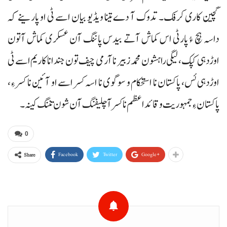
گچین کاری کرفک۔ تدوک آ دے تینا ویڈیو بیان اسے ٹی او پارینے کہ
داسہ ہچ ءُ پارٹی اس کماش آتے بیدس پاننگ آن عسکری کماش آتون
اوڑدہی کپک، لیگی راہشون محمد زبیر نا آرمی چیف تون جند انا کاریم اسے ٹی
اوڑدہی ئس، پاکستان نا استحکام و سوگوی نا اسہ کسر اسے او آئین نا کسر ءِ،
پاکستان ءِ جمہوریت و قائد اعظم نا کسر آ چلیفنگ آن شون تننگ کینہ۔
0
Facebook
Twitter
Google+
Share