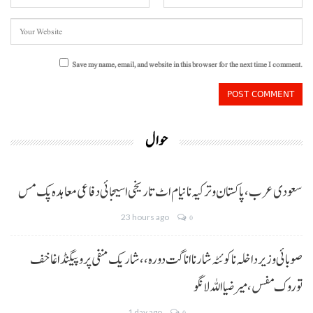
Save my name, email, and website in this browser for the next time I comment.
حوال
سعودی عرب، پاکستان و ترکیہ نا نیام اٹ تاریخی اسیجائی دفاعی معاہدہ پک مس
23 hours ago
0
صوبائی وزیر داخلہ نا کوئٹہ شار نا اناگت دورہ،، شاریک منفی پروپیگنڈا غا خف
توروک مفس، میر ضیا اللہ لانگو
1 day ago
0