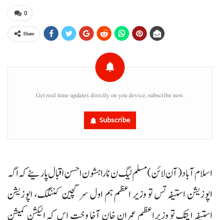
0
Share
Get real time updates directly on you device, subscribe now.
Subscribe
اسلام آباد (آن لائن) مسلم لیگ ن نا راہشون احسن اقبال پارینے کہ اگہ
اپوزیشن استیفہ تس تو وزیر اعظم ہم اول سر گچین کننگک، اپوزیشن
استیفہ ایتک تو وزیراعظم عمران خان آخا وخت اس کہ الیکشن کمیشن