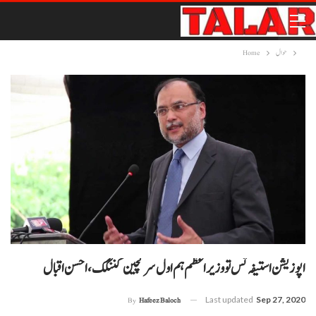
حوال
Home
اپوزیشن استیفہ تس تو وزیر اعظم ہم اول سر گچین کننگک،احسن اقبال
Last updated
Sep 27, 2020
By
Hafeez Baloch