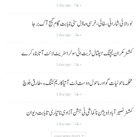
1 day ago
0
لورالائی شار اٹی سفائی، خرسی و ماڈل سٹی نا بابت گام گیج آک برجا
1 day ago
0
کمشنر مکران ٹیچنگ ہسپتال تربت اٹی سولر اسٹریٹ لائٹ آتا بناءِ کرے
1 day ago
0
محکمہ ماحولیات گوادر ماحول دوست ڈٹ آتیا کاریم کننگ ءِ، طارق بلوچ
1 day ago
0
کمشنر نصیر آباد ڈویژن نا کماشی ٹی جشن آزادی نا تیاری تا بابت دیوان
1 day ago
0
LOAD MORE POSTS