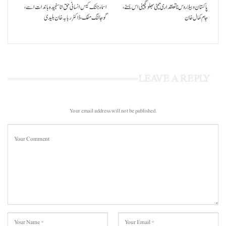
پاکستان و بیلاروس نا تعلقداری تیٹی بھلو گچینی اس بسنے،
اسماء جتک کیس انسانی حق انا سنجیدہ باندات اسے،
جام کمال خان
گوجالنگ مفک،ڈاکٹر ربابہ خان بلیدی
LEAVE A REPLY
Your email address will not be published.