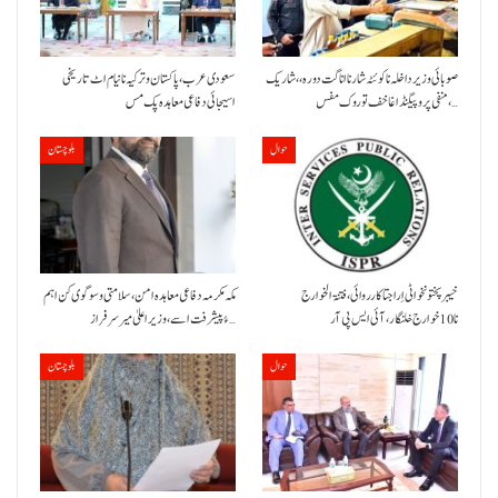
صوبائی وزیر داخلہ نا کوئٹہ شار نا اناگت دورہ،، شاریک
سعودی عرب، پاکستان و ترکیہ نا نیام اٹ تاریخی
منفی پروپیگنڈا غا خف توروک مفس،…
اسیجائی دفاعی معاہدہ پک مس
حوال
بلوچستان
خیبر پختونخوا ٹی اِرا جتا کارروائی، فتنۃ الخوارج
مکہ مکرمہ دفاعی معاہدہ امن، سلامتی و سوگوی کن اہم
نا 10خوارج خلنگار،آئی ایس پی آر
ءُ پیشرفت اسے،وزیراعلیٰ میر سرفراز…
حوال
بلوچستان