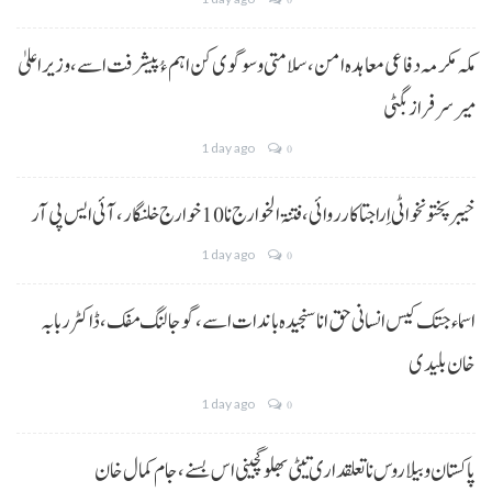
مکہ مکرمہ دفاعی معاہدہ امن، سلامتی و سوگوی کن اہم ءُ پیشرفت اسے،وزیراعلیٰ
میر سرفراز بگٹی
1 day ago
0
خیبر پختونخوا ٹی اِرا جتا کارروائی، فتنۃ الخوارج نا 10خوارج خلنگار،آئی ایس پی آر
1 day ago
0
اسماء جتک کیس انسانی حق انا سنجیدہ باندات اسے، گوجالنگ مفک،ڈاکٹر ربابہ
خان بلیدی
1 day ago
0
پاکستان و بیلاروس نا تعلقداری تیٹی بھلو گچینی اس بسنے، جام کمال خان