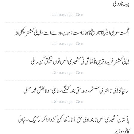
پیسہ نا ودکی
11 hours ago
0
5 اگست سویلی ایشیا نا تاریخ نا بھاز است ہسون ءُ دے اسے،ڈپٹی کمشنر کچھی
11 hours ago
0
ڈپٹی کمشنر فریدہ ترین نا کماشی ٹی کشمیری الس تون یکجہتی کن ریلی
12 hours ago
0
سائپا گاڈی تا انٹری سسٹم ءِ دمدستی بند کننگے، حاجی مولا بخش محمد حسنی
12 hours ago
0
پاکستان کشمیری الس نا بنداوی حق آتا رکھ اکن کڑد ادا کرسا کیک ،بنجائی
کانودوزیر