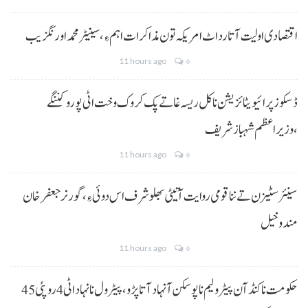
اقتصادی اولیت آتا رد اٹ امریکہ تون مذاکرات اہم ءِ،سینیٹر محمد اورنگزیب
11 hours ago
0
ڈسکوز پرائیویٹائزیشن نا کل ریسہ غاتے پک کروک وخت اٹی پورو کننگے
،وزیراعظم شہباز شریف
11 hours ago
0
سینئر سٹیزن تے ننا قومی روایت آتیٹی بھلو شرف اس دوئی ءِ،گورنر جعفرخان
مندوخیل
11 hours ago
0
حکومت نا کنڈ آن پیٹرولیم نا پوسکن آ نہاد آتا پڑو،پیٹرول نا نہاد اٹی 4 روپئی 45