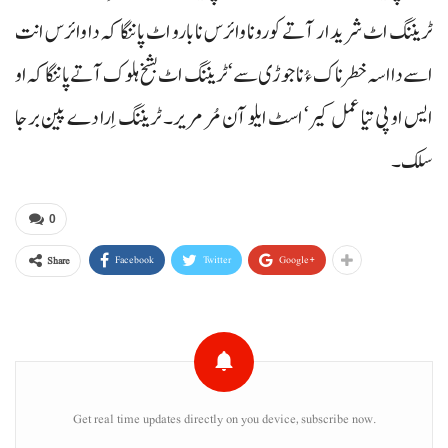
ٹریننگ اٹ شریدار آتے کورونا وائرس نا بارو اٹ پاننگا کہ دا وائرس انت
اسے دا اسہ خطرناک ءُ ناجوڑی سے‘ ٹریننگ اٹ بشخ ہلوک آتے پاننگا کہ او
ایس او پی تیا عمل کیر‘ اسٹ ایلو آن مُر مریر۔ ٹریننگ اِرا دے پین برجا
سلک۔
0
Facebook
Twitter
Google+
Share
Get real time updates directly on you device, subscribe now.