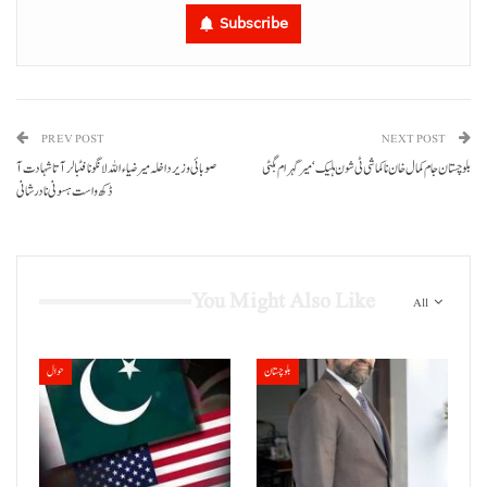
Subscribe
PREV POST
NEXT POST
بلوچستان جام کمال خان نا کماشی ٹی شون ہلیک‘ میر گہرام بگٹی
صوبائی وزیر داخلہ میر ضیاء اللہ لانگو نا فٹبالر آتا شہادت آ
ڈکھ واست ہسونی نا درشانی
You Might Also Like
All
بلوچستان
حوال