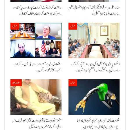
وزیراعلیٰ میر سرفراز بگٹی نا کنڈ آن،یومِ استحصالِ کشمیر
دہشت گردی تور مذاکرات نا چارمی دور،پاکستان و
نا رد اٹ بلوچستان اسمبلی ٹی…
امریکہ نا دہشت گردی نا برخلاف کمکاری ءِ…
حوال
حوال
ڈسکوز پرائیویٹائزیشن نا کل ریسہ غاتے پک کروک
اقتصادی اولیت آتا رد اٹ امریکہ تون مذاکرات
وخت اٹی پورو کننگے ،وزیراعظم شہباز شریف
اہم ءِ،سینیٹر محمد اورنگزیب
حوال
بلوچستان
حکومت نا کنڈ آن پیٹرولیم نا پوسکن آ نہاد آتا
سینئر سٹیزن تے ننا قومی روایت آتیٹی بھلو شرف اس
پڑو،پیٹرول نا نہاد اٹی 4 روپئی 45 پیسہ…
دوئی ءِ،گورنر جعفرخان مندوخیل