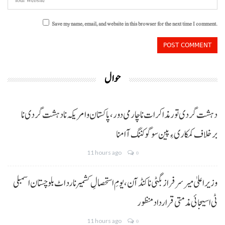
Save my name, email, and website in this browser for the next time I comment.
حوال
دہشت گردی تور مذاکرات نا چارمی دور،پاکستان و امریکہ نا دہشت گردی نا
برخلاف کمکاری ءِ پین سوگو کننگ آ امنا
11 hours ago
0
وزیراعلیٰ میر سرفراز بگٹی نا کنڈ آن،یومِ استحصالِ کشمیر نا رد اٹ بلوچستان اسمبلی
ٹی اسیجائی مذمتی قرارداد منظور
11 hours ago
0