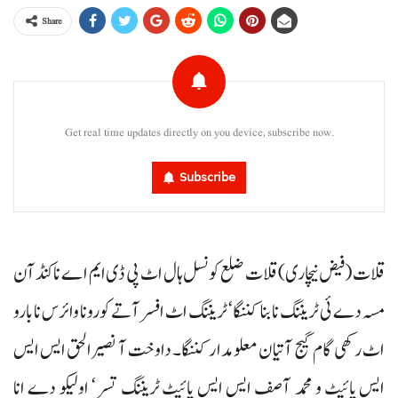
Share
Get real time updates directly on you device, subscribe now.
Subscribe
قلات (فیض نیچاری) قلات ضلع کونسل ہال اٹ پی ڈی ایم اے ناکنڈآن
مسہ دے ئی ٹریننگ نا بنا کننگا‘ ٹریننگ اٹ افسر آتے کورونا وائرس نا بارو
اٹ رکھی گام گیج آتیان معلومدار کننگا۔ داوخت آ نصیرالحق ایس ایس
ایس پائیٹ و محمد آصف ایس ایس پائیٹ ٹریننگ تسر‘ اولیکو دے انا