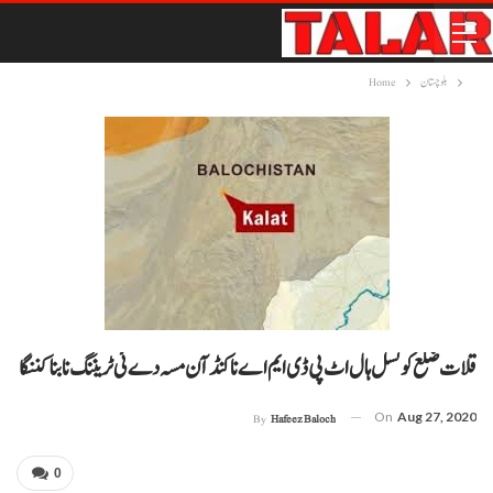
بلوچستان
Home
قلات ضلع کونسل ہال اٹ پی ڈی ایم اے ناکنڈآن مسہ دے ئی ٹریننگ نا بنا کننگا
On
Aug 27, 2020
By
Hafeez Baloch
0