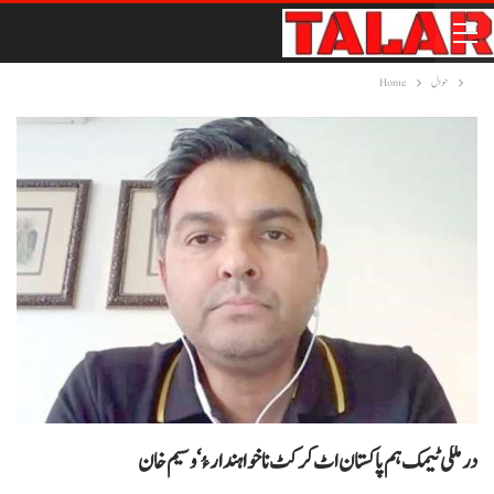
حوال
Home
در ملکی ٹیمک ہم پاکستان اٹ کرکٹ نا خواہندار ءُ‘وسیم خان