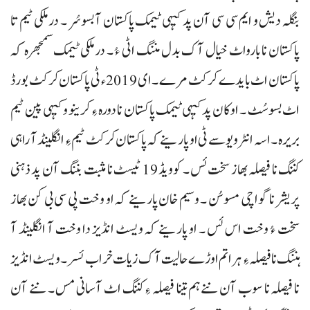
بنگلہ دیش و ایم سی سی آن پد کیہی ٹیمک پاکستان آ بسوسُر ۔ درملکی ٹیم تا
پاکستان نا بارواٹ خیال آک بدل مننگ اٹی ءُ ۔ درملکی ٹیمک سمجھرہ کہ
پاکستان اٹ بایدے کرکٹ مرے ۔ ای 2019ء ٹی پاکستان کرکٹ بورڈ
اٹ بسوسُٹ ۔ اوکان پد کیہی ٹیمک پاکستان نا دورہ ءِ کرینو و کیہی پین ٹیم
بریرہ ۔ اسہ انٹرویو سے ٹی او پارینے کہ پاکستان کرکٹ ٹیم ءِ انگلینڈ آ راہی
کننگ نا فیصلہ بھاز سخت ئس ۔ کوویڈ 19 ٹیسٹ نا مثبت بننگ آن پد ذہنی
پریشر نا گواچی مسوسُن ۔ وسیم خان پارینے کہ او وخت پی سی بی کن بھاز
سخت ءُ وخت اس ئس ۔ او پارینے کہ ویسٹ انڈیز دا وخت آ انگلینڈ آ
ہننگ نا فیصلہ ءِ ہراتم اوڑے حالیت آک زیات خراب ئسر ۔ ویسٹ انڈیز
نا فیصلہ نا سوب آن ننے ہم تینا فیصلہ ءِ کننگ اٹ آسانی مس ۔ ننے آن