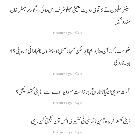
سینئر سٹیزن تے ننا قومی روایت آتیٹی بھلو شرف اس دوئی ءِ،گورنر جعفرخان
مندوخیل
8 hours ago
0
حکومت نا کنڈ آن پیٹرولیم نا پوسکن آ نہاد آتا پڑو،پیٹرول نا نہاد اٹی 4 روپئی 45
پیسہ نا ودکی
8 hours ago
0
5 اگست سویلی ایشیا نا تاریخ نا بھاز است ہسون ءُ دے اسے،ڈپٹی کمشنر کچھی
8 hours ago
0
ڈپٹی کمشنر فریدہ ترین نا کماشی ٹی کشمیری الس تون یکجہتی کن ریلی
8 hours ago
0