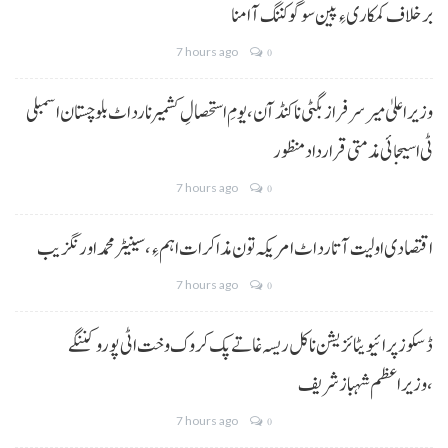
برخلاف کمکاری ءِ پین سوگو کننگ آ امنا
7 hours ago
0
وزیراعلیٰ میر سرفراز بگٹی نا کنڈ آن،یومِ استحصالِ کشمیر نا رد اٹ بلوچستان اسمبلی
ٹی اسیجائی مذمتی قرارداد منظور
7 hours ago
0
اقتصادی اولیت آتا رد اٹ امریکہ تون مذاکرات اہم ءِ،سینیٹر محمد اورنگزیب
7 hours ago
0
ڈسکوز پرائیویٹائزیشن نا کل ریسہ غاتے پک کروک وخت اٹی پورو کننگے
،وزیراعظم شہباز شریف
7 hours ago
0