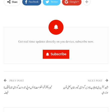
Facebook
Twitter
Google+
Share
Get real time updates directly on you device, subscribe now.
Subscribe
PREV POST
NEXT POST
شاہد آفریدی نا پنجاب نا وزیر گوازی تیمور خان بھٹی تون
خیبرپختونخوا حکومت نا ایس او پی تا رداٹ گوازی تا بنا کننگ نا
اوڑدہی
فیصلہ