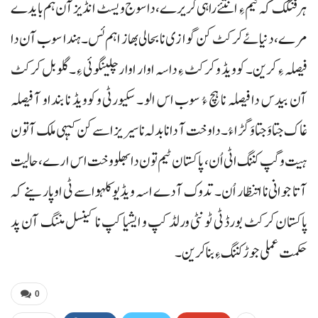
ہرفنگک کہ ٹیم ءِ انتئے راہی کریرے، دا سوج ویسٹ انڈیز آن ہم بایدے
مرے، دنیائے کرکٹ کن گوازی نا بحالی بھاز اہم ئس ۔ ہندا سوب آن دا
فیصلہ ءِ کرین ۔ کوویڈ و کرکٹ ءِ داسہ اوار اوار چلینگوئی ءِ ۔ گلوبل کرکٹ
آن بیدس دا فیصلہ نا ہچ ءُ سوب اس الو ۔ سکیورٹی و کوویڈ نا بنداو آ فیصلہ
غاک جتاوَ جتاوَ گڑا ءُ ۔ دا وخت آ دانا بدلہ نا سیریز اسے کن کیہی ملک آتون
ہیت وگپ کننگ اٹی اُن، پاکستان ٹیم تون دا بھلو وخت اس ارے، حالیت
آتا جوانی نا اتنظار اُن ۔ تدوک آ دے اسہ ویڈیو کلہو اسے ٹی او پارینے کہ
پاکستان کرکٹ بورڈ ٹی ٹونٹی ورلڈ کپ و ایشیا کپ نا کینسل مننگ آن پد
حکمت عملی جوڑ کننگ ءِ بنا کرین ۔
0