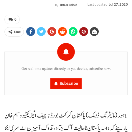
Last updated
Jul 27, 2020
By
Hafeez Baloch
0
Share
Get real time updates directly on you device, subscribe now.
Subscribe
لاہور (مانیٹرنگ ڈیسک) پاکستان کرکٹ بورڈ نا چیف ایگزیکٹیو وسیم خان
پارینے کہ داسہ پاکستان نا حالیت آک جتا ءُ، تدوک آ سیزن اٹ سری لنکا