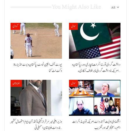
You Might Also Like
All
حوال
گوازی
دہشت گردی تور مذاکرات نا چارمی دور،پاکستان و
پورٹ آف اسپین ٹیسٹ،پاکستان ویسٹ انڈیز ءِ 8
امریکہ نا دہشت گردی نا برخلاف کمکاری ءِ…
وکٹ اٹ کٹا
حوال
بلوچستان
اقتصادی اولیت آتا رد اٹ امریکہ تون مذاکرات
وزیراعلیٰ میر سرفراز بگٹی نا کنڈ آن،یومِ استحصالِ کشمیر
اہم ءِ،سینیٹر محمد اورنگزیب
نا رد اٹ بلوچستان اسمبلی ٹی…