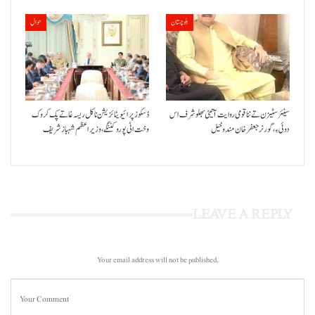
بلوچستان
حوال
سینئر سٹیزن تے ننا قومی روایت آتیٹی بھلو شرف اس
ڈسکوز پرائیویٹائزیشن نا کل ریسہ غاتے پک کروک
دوئی ءِ،گورنر جعفرخان مندوخیل
وخت اٹی پورو کننگے ،وزیراعظم شہباز شریف
LEAVE A REPLY
Your email address will not be published.