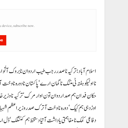
u device, subscribe now.
be
اسلام آباد : ترکیہ نا صدر رجب طیب اردوان نا بروک آ تُو 
نا اولیکو ہفتہ ٹی مننگ نا گمان ارے‘ پاکستان نادورہ ناوخت
حکان فدان ہم صداردوان تون اوار مرک‘ ترکیہ نا وزیر خا
اوڑدہی ہم کیک‘ دورہ نا وخت آ ترک صدر وزیراعظم شہباز 
دفاعی کمک نا مفاہمتی یاداشت آتیا دستخط ہم کننگک‘ ڈل اٹ 