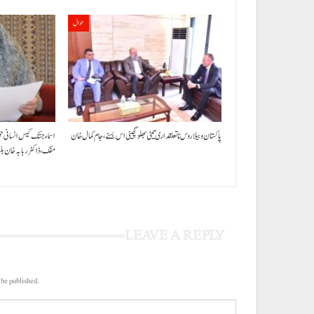
حوال
پاکستان و بیلاروس نا تعلقداری تیٹی بھلو گچینی اس بسنے، جام کمال خان
اسماء جتک کیس انسانی ح
مفک،ڈاکٹر ربابہ خان ب
LEAVE A REPLY
 be published.