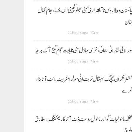
اکستان و بیلاروس نا تعلقداری تیٹی بھلو گچینی اس بسنے، جام کمال
ان
11 hours ago
0
ورالائی شار اٹی سفائی، خرسی و ماڈل سٹی نا بابت گام گیج آک برجا
11 hours ago
0
مشنر مکران ٹیچنگ ہسپتال تربت اٹی سولر اسٹریٹ لائٹ آتا بناءِ
رے
11 hours ago
0
حکمہ ماحولیات گوادر ماحول دوست ڈٹ آتیا کاریم کننگ ءِ، طارق
لوچ