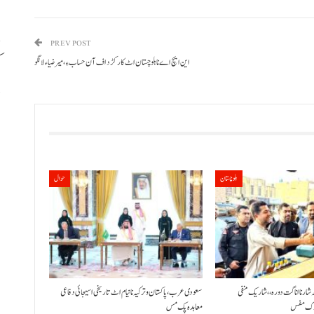
PREV POST
ک
این ایچ اے نا بلوچستان اٹ کارکڑد اف آن حساب ءِ، میر ضیاء لانگو
د
بلوچستان
حوال
ٹہ شار نا اناگت دورہ،، شاریک منفی
سعودی عرب، پاکستان و ترکیہ نا نیام اٹ تاریخی اسیجائی دفاعی
معاہدہ پک مس