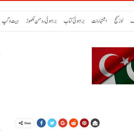
ک
لوز گنج
اشتہارات
براہوئی کتاب
براہوئی رومن لکھوڑ
ہیت و گپ
س
م
ص
Share
پ