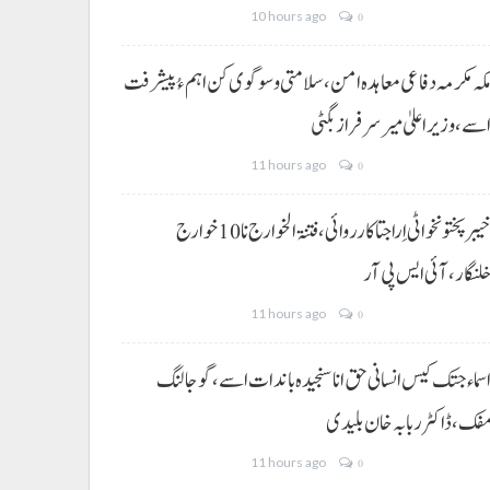
10 hours ago
0
کہ مکرمہ دفاعی معاہدہ امن، سلامتی و سوگوی کن اہم ءُ پیشرفت
سے،وزیراعلیٰ میر سرفراز بگٹی
11 hours ago
0
خیبر پختونخوا ٹی اِرا جتا کارروائی، فتنۃ الخوارج نا 10خوارج
لنگار،آئی ایس پی آر
11 hours ago
0
سماء جتک کیس انسانی حق انا سنجیدہ باندات اسے، گوجالنگ
فک،ڈاکٹر ربابہ خان بلیدی
11 hours ago
0