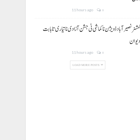
11 hours ago
0
مشنر نصیر آباد ڈویژن نا کماشی ٹی جشن آزادی نا تیاری تا بابت
یوان
11 hours ago
0
LOAD MORE POSTS