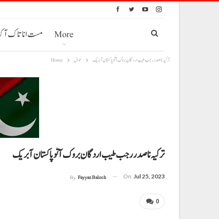
More
مست انا تاک آ
ترکیہ نا صدر رجب طیب اردگان بروک آ تُو پاکستان آ بریک
حوال
Home
ترکیہ نا صدر رجب طیب اردگان بروک آ تُو پاکستان آ بریک
On
Jul 25, 2023
By
Fayyaz Baloch
0