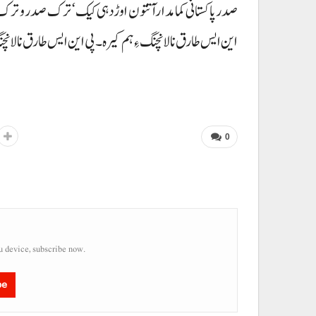
صدر پاکستانی کمامدارآتتون اوڑدہی کیک‘ ترک صدر و ترک ب
این ایس طارق نا لانچنگ ءِ ہم کیرہ۔ پی این ایس طارق نا لا
0
u device, subscribe now.
be