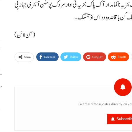
حریہ نا کمامدار آک پاک بحریہ ٹی اوار مروک پوسکن آ بحری جہاز پی
پ
نچنگ کن باقاعدہ دود اس اڈ تننگک۔
خ
(آن لائن)
ل
Facebook
Twitter
Google+
ReddIt
Share
ک
ک
Get real time updates directly on yo
م
Subscri
ب