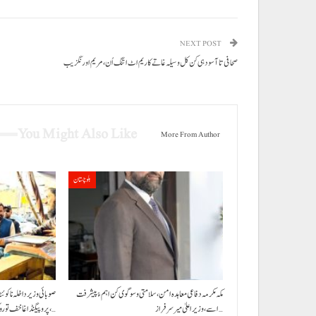
NEXT POST
صحافی تا آسودہی کن کل وسیلہ غاتے کاریم اٹ اتنگ اُن، مریم اورنگزیب
You Might Also Like
More From Author
بلوچستان
مکہ مکرمہ دفاعی معاہدہ امن، سلامتی و سوگوی کن اہم ءُ پیشرفت
صوبائی وزیر داخلہ نا کوئ
اسے،وزیراعلیٰ میر سرفراز…
پروپیگنڈا غا خف توروک مفس،…