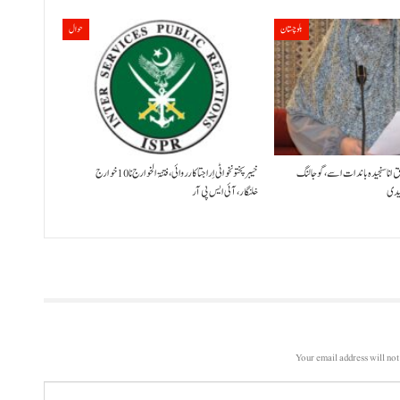
بلوچستان
حوال
ق انا سنجیدہ باندات اسے، گوجالنگ
خیبر پختونخوا ٹی اِرا جتا کارروائی، فتنۃ الخوارج نا 10خوارج
لیدی
خلنگار،آئی ایس پی آر
Your email address will not