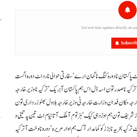
م
Get real time updates directly on yo
ا
Subscri
اٹ پاکستان نادورہ کنگ ناگمان ارے‘ سفارتی حوالی نا رد اٹ دورہ اگست
خ
 آ ترکیہ ناصدر تون اسہ ڈل اس ہم پاکستان آبریک‘ ترکیہ نا وزیر خارجہ
رجہ حکان فدان وزارت خارجہ ٹی وزیر خارجہ بلاول بھٹو زرداری تون
ا
شریف تون ہم اوڑدہی کیک‘ ہڑتوم آ ملک آتا نیام اٹ تین پہ تینی و
م
ترکیہ بحریہ نا بڑزکو کمامدار آک ہم اوار مریرہ‘ دورہ ناوخت آ ترکیہ