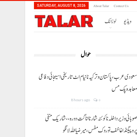
About Talar
Contect Us
SATURDAY, AUGUST 8, 2026
ویڈیو
لوزانک
حوال
عودی عرب، پاکستان و ترکیہ نا نیام اٹ تاریخی اسیجائی دفاعی
عاہدہ پک مس
8 hours ago
0
وبائی وزیر داخلہ نا کوئٹہ شار نا اناگت دورہ،، شاریک منفی
روپیگنڈا غا خف توروک مفس، میر ضیا اللہ لانگو