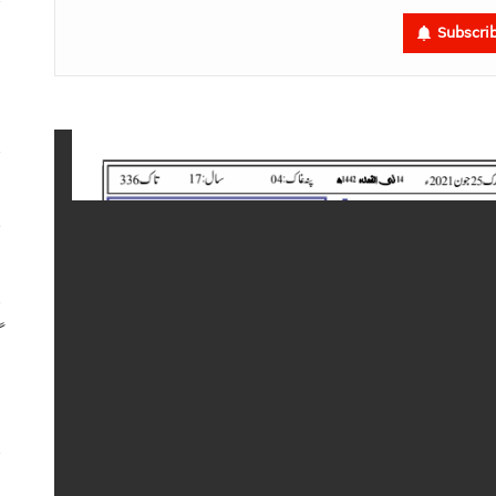
م
Subscri
م
ا
س
گ
س
ر