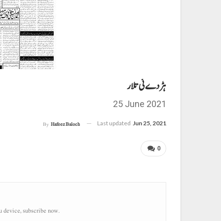
ہڑدے ئی تلار
25 June 2021
Last updated
Jun 25, 2021
By
Hafeez Baloch
0
u device, subscribe now.