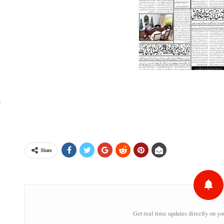
خ
ٹ
،
Share
س
ر
Get real time updates directly on yo