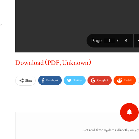
ب
Download (PDF, Unknown)
Facebook
Twitter
Google+
ReddIt
Share
Get real time updates directly on yo