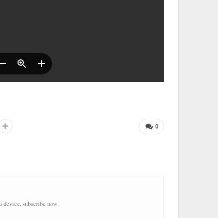
0
u device, subscribe now.