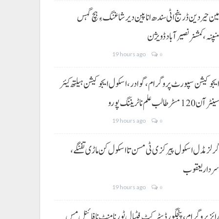
ین حیردین ڈرینج اٹی سندھ انا پین دیر شاغنگ ءِ ہچ گہس
نپنہ،کمشنر نصیرآباد ڈویژن
19 hours ago
0
یجوکیشن سپورٹ پروگرام،گوادر، اسکول ایجوکیشن ہیلتھ کیئر
ینٹر آن 120 مسڑ طالب علم نا ٹریننگ پورو
19 hours ago
0
رلز مڈل اسکول پیرکزی ٹی مسن تا اسکول کن ماڑی تفنگے،
ردار یعقوب
19 hours ago
0
ائز پروگرام، پنجگور ڈسٹرکٹ فٹبال ٹورنامنٹ نا فائنل مس