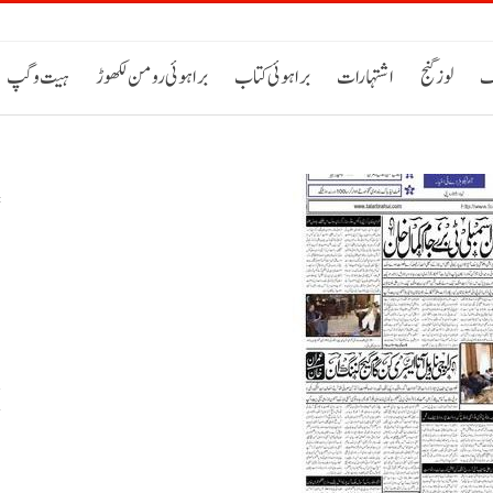
ک
لوز گنج
اشتہارات
براہوئی کتاب
براہوئی رومن لکھوڑ
ہیت و گپ
س
خ
ح
اٹی 