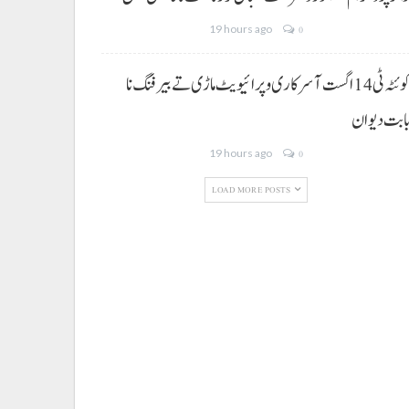
19 hours ago
0
کوئٹہ ٹی 14 اگست آ سرکاری و پرائیویٹ ماڑی تے بیرفنگ نا
ابت دیوان
19 hours ago
0
LOAD MORE POSTS