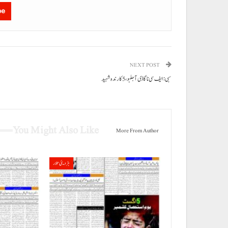
be
NEXT POST
سبی: ایف سی نا گاڈی آ جلہو، 5 کارندہ شہید
You Might Also Like
More From Author
ہڑدیئی تلار