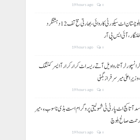
19 hours ago
0
بلوچستان اٹ سیکورٹی کاروائی، بھارتی مخ تف 12 دہشتگرد
لنگار،آئی ایس پی آر
19 hours ago
0
رانسپورٹر آتا روا ویل آتے ریسہ اٹ کرار کرار آ ایسر کننگک
وزیرِ اعلیٰ میر سرفراز بگٹی
19 hours ago
0
د آتا کچ اٹ پارٹی ٹی شمولیتی پروگرام است بڈی نا سوب ءِ،میر
حمت صالح بلوچ
19 hours ago
0