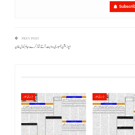
Subscri
PREV POST
اپوزیشن جمہوری روایت آتے لتاڑ کرے، جام کمال خان
ہڑدیئی تلار
ہڑدیئی تلار