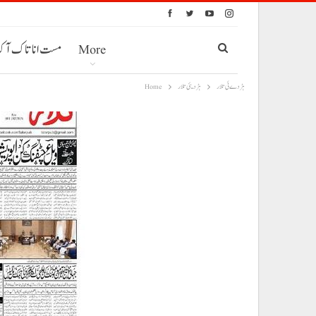
More
مست انا تاک آ
ہڑدے ئی تلار
ہڑدیئی تلار
Home