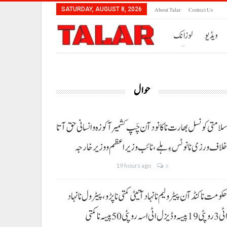
About Talar
Contect Us
SATURDAY, AUGUST 8, 2026
ویڈیو
لوزانک
حوال
لامتی کونسل بھارت نا کانود آن چَپ کشمیر آ کوزہ و انسانی حق آتا
لاف ورزی نا نوٹس ءِ ہلے،نائب وزیراعظم و وزیر خارجہ
19 hours ago
0
کومت نا کنڈ آن پیٹرولیم نا نہاد آتیٹی کمتی نا پڑو،پیٹرول نا نہاد
3 روپئی 19 پیسہ و ڈیزل اٹی اسہ روپئی 50 پیسہ نا کمتی