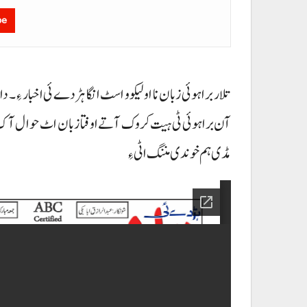
be
تلار براہوئی زبان نا اولیکو و اسٹ انگا ہڑدے ئی اخبار ءِ۔
آن براہوئی ٹی ہیت کروک آتے اوفتا زبان اٹ حوال آک دو
مڈی ہم خوندی مننگ اٹی ءِ