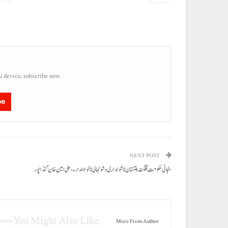
u device, subscribe now.
be
NEXT POST
بنجائی حکومت گلگت بلتستان نا شونداری و شونہالی نا خواہندار ءِ، علی امین خان گنڈاپور
You Might Also Like
More From Author