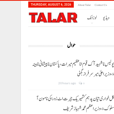
About Talar
Contect Us
THURSDAY, AUGUST 6, 2026
ویڈیو
لوزانک
حوال
ولیس نا شہید آک قوم انا عظیم میرات، پاکستان نا پیشانی نا بینہ
ُ،وزیراعلیٰ میر سرفراز بگٹی
20 hours ago
0
ل خواری تیان پد ہم کشمیریک جیرت اٹ زوراکی نا مون آ
لوک ءُ،وزیراعظم محمد شہباز شریف