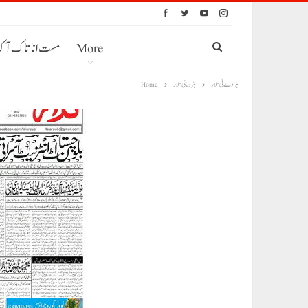
More
مست انا تاک آ
ہڑدے ئی تلار
ہڑدیئی تلار
Home