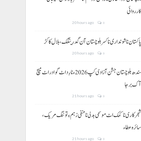
ارروائی
20 hours ago
0
اکستان نا شونداری نا کسر بلوچستان آن گدرینگک، بلال کاکڑ
20 hours ago
0
سندھ بلوچستان جشن آزادی کپ 2026ء نا رِد اٹ گوادر اٹ میچ
ک برجا
21 hours ago
0
جرکاری نا کمک اٹ موسمی بدلی نا منفی زہم ءِ توننگ مریک،
ائرہ عطاء
21 hours ago
0