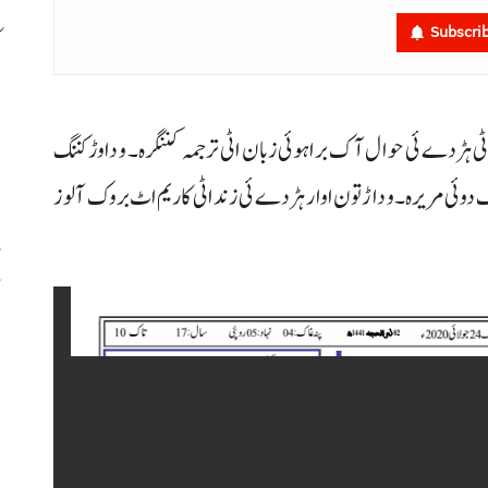
ک
Subscri
پ
 داٹی ہڑدے ئی حوال آک براہوئی زبان اٹی ترجمہ کننگرہ۔ و دا وڑ کننگ
ئی مریرہ۔ و داڑتون اوار ہڑدے ئی زند اٹی کاریم اٹ بروک آ لوز
آ
ش
س