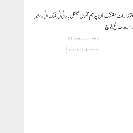
قتدار اٹ مفننگ آن پد ہم مخلوق نیشنل پارٹی ٹی بننگ اٹی ءِ،میر
حمت صالح بلوچ
21 hours ago
0
LOAD MORE POSTS