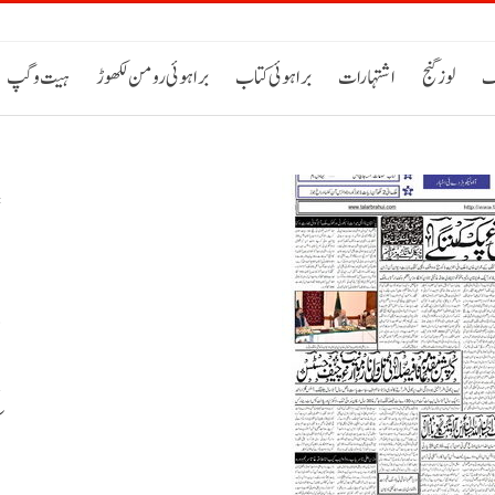
ک
لوز گنج
اشتہارات
براہوئی کتاب
براہوئی رومن لکھوڑ
ہیت و گپ
پ
ء
ک
س