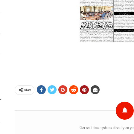
ہ
م
ج
ا
Share
ک
Get real time updates directly on yo
ب