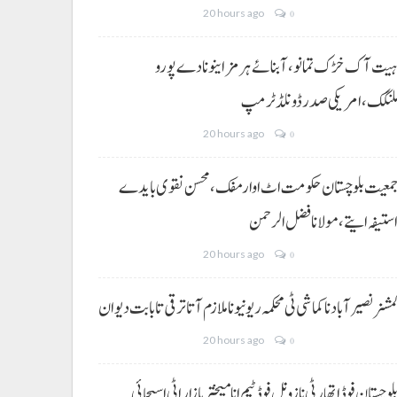
20 hours ago
0
یت آک خڑک تمانو، آبنائے ہرمز اینو نا دے پورو
لنگک،امریکی صدر ڈونلڈ ٹرمپ
20 hours ago
0
معیت بلوچستان حکومت اٹ اوار مفک، محسن نقوی بایدے
ستیفہ ایتے،مولانا فضل الرحمن
20 hours ago
0
مشنر نصیر آباد نا کماشی ٹی محکمہ ریونیو نا ملازم آتا ترقی تا بابت دیوان
20 hours ago
0
لوچستان فوڈ اتھارٹی نا زونل فوڈ ٹیم انا میختر بازار اٹی اسیجائی