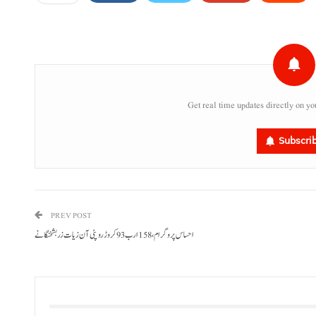
Get real time updates directly on yo
Subscri
PREV POST
احساس پروگرام ،158 ارب 93 کروڑ روپئی آن زیات زر بشخنگانے