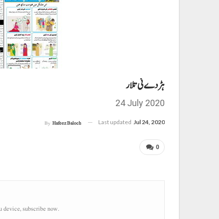
ہڑدے ئی تلار
24 July 2020
Last updated
Jul 24, 2020
By
Hafeez Baloch
0
u device, subscribe now.