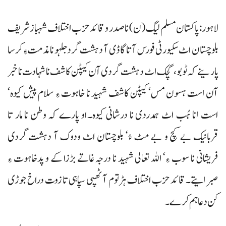
لاہور: پاکستان مسلم لیگ (ن) نا صدر و قائد حزب اختلاف شہبازشریف
بلوچستان اٹ سکیورٹی فورس آتا گاڈی آ دہشت گرد جلہو نا مذمت ءِ کرسا
پارینے کہ ٹوبو، گچک اٹ دہشت گردی آن کیپٹن کاشف نا شہادت نا خبر
آن است ہسون مس‘ کیپٹن کاشف شہید نا خاہوت ءِ سلام پیش کیوہ‘
است انا ہُب اٹ ہمدردی نا درشانی کیوہ۔او پارے کہ وطن نا مار تا
قربانیک بے کچ و بے مٹ ءُ‘ بلوچستان اٹ ودوک آ دہشت گردی
فریشانی نا سوب ءِ‘ اللہ تعالی شہید نا درجہ غاتے بڑزا کے و پدخاہوت ءِ
صبرایتے۔ قائد حزب اختلاف ہڑتوم آ ٹھپی سپاہی تا زوت دراخ جوڑی
کن دعا ہم کرے۔