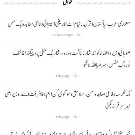
حوال
سعودی عرب، پاکستان و ترکیہ نا نیام اٹ تاریخی اسیجائی دفاعی معاہدہ پک مس
23 hours ago
0
صوبائی وزیر داخلہ نا کوئٹہ شار نا اناگت دورہ،، شاریک منفی پروپیگنڈا غا خف
توروک مفس، میر ضیا اللہ لانگو
1 day ago
0
مکہ مکرمہ دفاعی معاہدہ امن، سلامتی و سوگوی کن اہم ءُ پیشرفت اسے،وزیراعلیٰ
میر سرفراز بگٹی
1 day ago
0