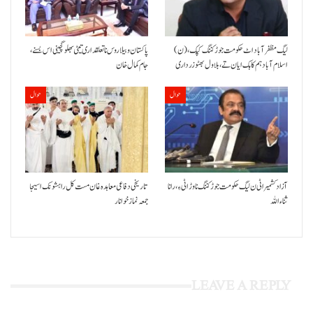
(ن) لیگ مظفرآباد اٹ حکومت جوڑ کننگ کپک،
پاکستان و بیلاروس نا تعلقداری تیٹی بھلو گچینی اس بسنے،
اسلام آباد ہم کاہک ایان تے، بلاول بھٹو زرداری
جام کمال خان
حوال
حوال
آزاد کشمیر اٹی ن لیگ حکومت جوڑ کننگ نا وڑ اٹی ءِ، رانا
تاریخی دفاعی معاہدہ غان مست کل راہشونک اسیجا
ثناء اللہ
جمعہ نماز خوانار
LEAVE A REPLY