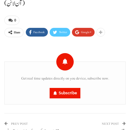
(آن لائن)
0
Facebook
Twitter
Google+
Share
Get real time updates directly on you device, subscribe now.
Subscribe
PREV POST
NEXT POST