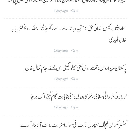
خیبر پختونخوا ٹی اِرا جتا کارروائی، فتنۃ الخوارج نا 10خوارج خلنگار،آئی ایس پی آر
1 day ago
0
اسماء جتک کیس انسانی حق انا سنجیدہ باندات اسے، گوجالنگ مفک،ڈاکٹر ربابہ
خان بلیدی
1 day ago
0
پاکستان و بیلاروس نا تعلقداری تیٹی بھلو گچینی اس بسنے، جام کمال خان
1 day ago
0
لورالائی شار اٹی سفائی، خرسی و ماڈل سٹی نا بابت گام گیج آک برجا
1 day ago
0
کمشنر مکران ٹیچنگ ہسپتال تربت اٹی سولر اسٹریٹ لائٹ آتا بناءِ کرے