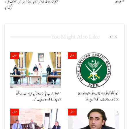
ہفتئی تلار
چینی شاری تا رکھ اکن اسیجائی وڑ و ڈَول اس سجفنگ اٹی ءُ،
شیخ رشید
You Might Also Like
All
حوال
حوال
خیبر پختونخوا ٹی اِرا جتا کارروائی، فتنۃ الخوارج
سعودی عرب، پاکستان و ترکیہ نا نیام اٹ تاریخی
نا 10خوارج خلنگار،آئی ایس پی آر
اسیجائی دفاعی معاہدہ پک مس
حوال
حوال