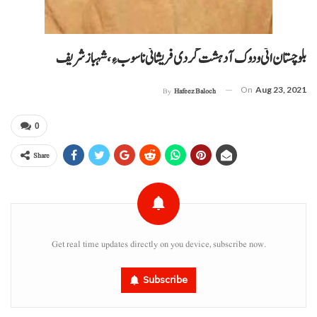
بلوچستان اٹی ودوک آ دہشت گردی فریشانی نا سوب ءِ، شہباز شریف
On
Aug 23, 2021
By
Hafeez Baloch
0
Share
Get real time updates directly on you device, subscribe now.
Subscribe