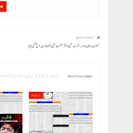
be
NEXT POST
مسکوہی اوغان صدر اشرف غنی نا ایلم حشمت غنی نا ہم طالبان تا مخ تفی نا پڑو
You Might Also Like
More From Author
ہڑدیئی تلار