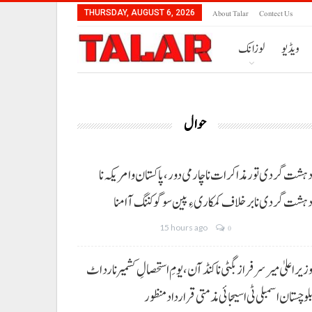
About Talar
Contect Us
THURSDAY, AUGUST 6, 2026
ویڈیو
لوزانک
حوال
ہشت گردی تور مذاکرات نا چارمی دور،پاکستان و امریکہ نا
ہشت گردی نا برخلاف کمکاری ءِ پین سوگو کننگ آ امنا
15 hours ago
0
زیراعلیٰ میر سرفراز بگٹی نا کنڈ آن،یومِ استحصالِ کشمیر نا رد اٹ
لوچستان اسمبلی ٹی اسیجائی مذمتی قرارداد منظور