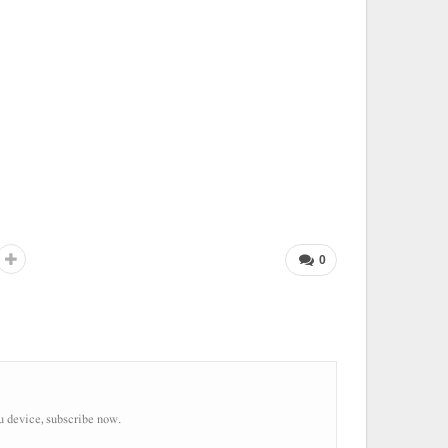
0
u device, subscribe now.