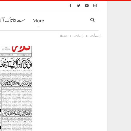
More
مست انا تاک آ
ہڑدے ئی تلار
ہڑدیئی تلار
Home