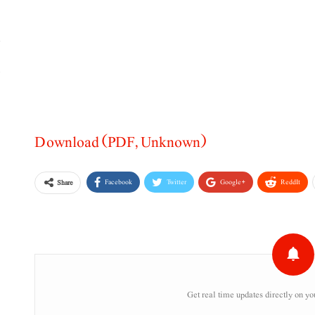
پ
،
Download (PDF, Unknown)
Facebook
Twitter
Google+
ReddIt
Share
Get real time updates directly on yo