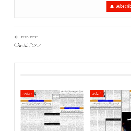
Subscri
PREV POST
حمید عزیز آبادی (برج ثور)
ہڑدیئی تلار
ہڑدیئی تلار