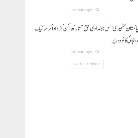
16 hours ago
0
اکستان کشمیری الس نا بنداوی حق آتا رکھ اکن کڑد ادا کرسا کیک
بنجائی کانودوزیر
16 hours ago
0
LOAD MORE POSTS