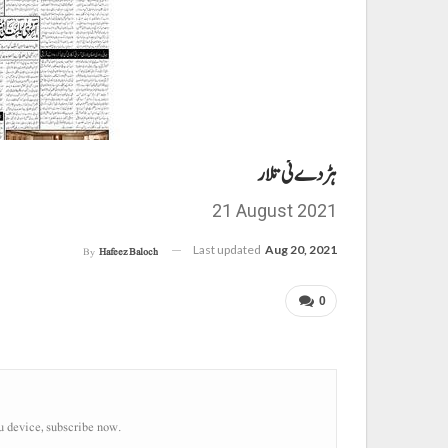
ہڑدے ئی تلار
21 August 2021
Last updated
Aug 20, 2021
By
Hafeez Baloch
0
u device, subscribe now.