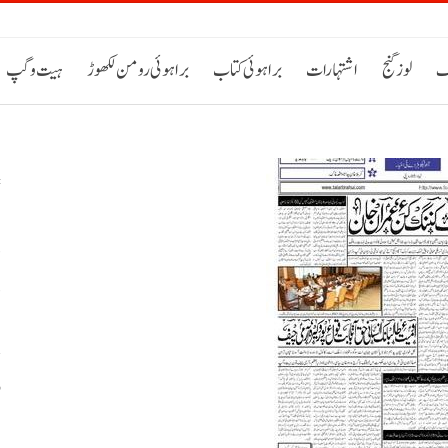
ک
لوز گنج
اشتہارات
براہوئی کتاب
براہوئی رومن لکھوڑ
ہیت و گپ
د
د
و
ب