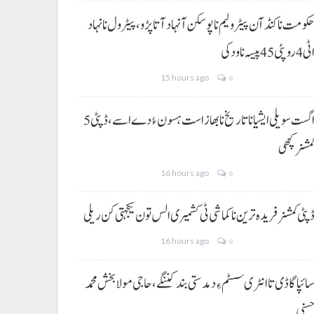
کومت نا کنڈ آن پیٹرولیم نا پوسکن آ نہاد آتا پڑو،پیٹرول نا نہاد
ی 4 روپئی 45 پیسہ نا ودکی
15 hours ago
0
5 اگست سویلی ایشیا نا تاریخ نا بھاز است ہسون ءُ دے اسے،ڈپٹی
مشنر کچھی
16 hours ago
0
پٹی کمشنر فریدہ ترین نا کماشی ٹی کشمیری الس تون یکجہتی کن ریلی
16 hours ago
0
ائپا گاڈی تا انٹری سسٹم ءِ دمدستی بند کننگے، حاجی مولا بخش محمد
سنی