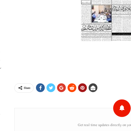
ا
ا
ڈ
ک
Share
س
ء
Get real time updates directly on yo