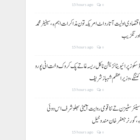
15 hours ago
0
قتصادی اولیت آتا رد اٹ امریکہ تون مذاکرات اہم ءِ،سینیٹر محمد
ورنگزیب
15 hours ago
0
سکوز پرائیویٹائزیشن نا کل ریسہ غاتے پک کروک وخت اٹی پورو
ننگے ،وزیراعظم شہباز شریف
15 hours ago
0
ینئر سٹیزن تے ننا قومی روایت آتیٹی بھلو شرف اس دوئی
ِ،گورنر جعفرخان مندوخیل
15 hours ago
0