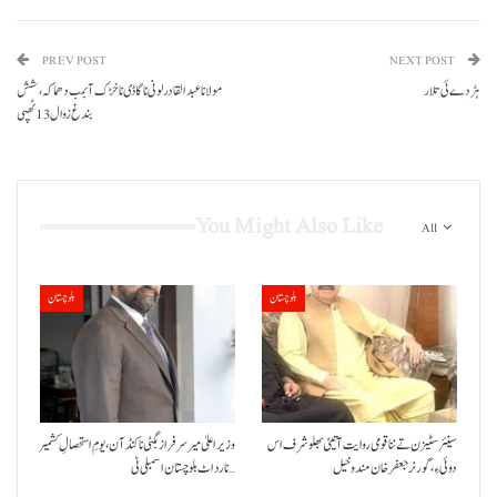
PREV POST
NEXT POST
ہڑدے ئی تلار
مولانا عبدالقادر لونی نا گاڈی نا خڑک آ بمب دھماکہ، شش
بندغ زوال 13 ٹھپی
You Might Also Like
All
بلوچستان
بلوچستان
سینئر سٹیزن تے ننا قومی روایت آتیٹی بھلو شرف اس
وزیراعلیٰ میر سرفراز بگٹی نا کنڈ آن،یومِ استحصالِ کشمیر
دوئی ءِ،گورنر جعفرخان مندوخیل
نا رد اٹ بلوچستان اسمبلی ٹی…