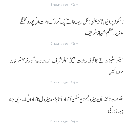
8 hours ago
0
ڈسکوز پرائیویٹائزیشن نا کل ریسہ غاتے پک کروک وخت اٹی پورو کننگے
،وزیراعظم شہباز شریف
8 hours ago
0
سینئر سٹیزن تے ننا قومی روایت آتیٹی بھلو شرف اس دوئی ءِ،گورنر جعفرخان
مندوخیل
8 hours ago
0
حکومت نا کنڈ آن پیٹرولیم نا پوسکن آ نہاد آتا پڑو،پیٹرول نا نہاد اٹی 4 روپئی 45
پیسہ نا ودکی
8 hours ago
0