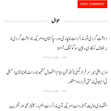
حوال
دہشت گردی تور مذاکرات نا چارمی دور،پاکستان و امریکہ نا دہشت گردی نا
برخلاف کمکاری ءِ پین سوگو کننگ آ امنا
8 hours ago
0
وزیراعلیٰ میر سرفراز بگٹی نا کنڈ آن،یومِ استحصالِ کشمیر نا رد اٹ بلوچستان اسمبلی
ٹی اسیجائی مذمتی قرارداد منظور
8 hours ago
0
اقتصادی اولیت آتا رد اٹ امریکہ تون مذاکرات اہم ءِ،سینیٹر محمد اورنگزیب