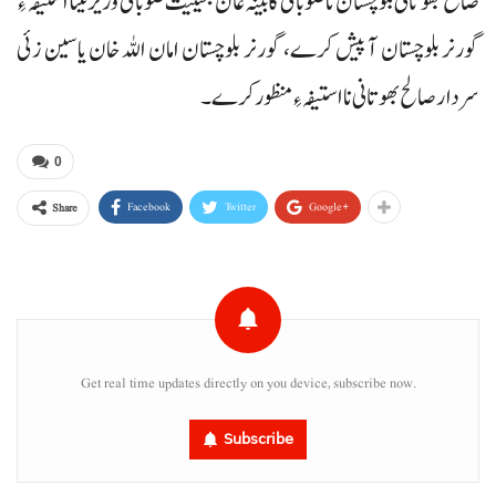
صالح بھوتانی بلوچستان ناصوبائی کابینہ غان بحیثیت صوبائی وزیر تینا استیفہ ءِ
گورنر بلوچستان آ پیش کرے، گورنر بلوچستان امان اللہ خان یاسین زئی
سردار صالح بھوتانی نا استیفہ ءِ منظور کرے۔
0
Facebook
Twitter
Google+
Share
Get real time updates directly on you device, subscribe now.
Subscribe