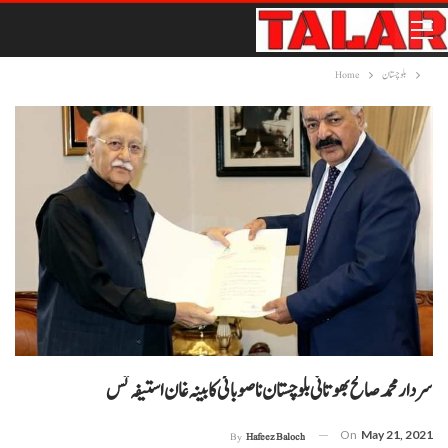
بلوچستان
Home
سردار محمد صالح بھوتانی بلوچستان نا صوبائی کابینہ غان استیفہ تس
On
May 21, 2021
By
Hafeez Baloch