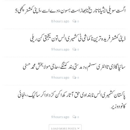
5 اگست سویلی ایشیا نا تاریخ نا بھاز است ہسون ءُ دے اسے،ڈپٹی کمشنر کچھی
8 hours ago
0
ڈپٹی کمشنر فریدہ ترین نا کماشی ٹی کشمیری الس تون یکجہتی کن ریلی
9 hours ago
0
سائپا گاڈی تا انٹری سسٹم ءِ دمدستی بند کننگے، حاجی مولا بخش محمد حسنی
9 hours ago
0
پاکستان کشمیری الس نا بنداوی حق آتا رکھ اکن کڑد ادا کرسا کیک ،بنجائی
کانودوزیر
9 hours ago
0
LOAD MORE POSTS