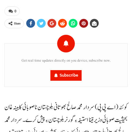
0
Share
Get real time updates directly on you device, subscribe now.
Subscribe
کوئٹہ (اے پی پی) سردار محمد صالح بھوتانی بلوچستان نا صوبائی کابینہ غان
بحیثیت صوبائی وزیر تینا استیفہ ءِ گورنر بلوچستان ءِ پیش کرے۔ سردار محمد