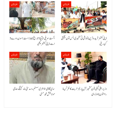
بلوچستان
بلوچستان
ڈپٹی کمشنر فریدہ ترین نا کماشی ٹی کشمیری الس تون یکجہتی
5 اگست سویلی ایشیا نا تاریخ نا بھاز است ہسون ءُ دے
کن ریلی
اسے،ڈپٹی کمشنر کچھی
بلوچستان
بلوچستان
وزیر اعلیٰ بگٹی تون کشمیر آل پارٹیز حریت کانفرنس نا
سائپا گاڈی تا انٹری سسٹم ءِ دمدستی بند کننگے، حاجی
راہشون نا اوڑدہی
مولا بخش محمد حسنی