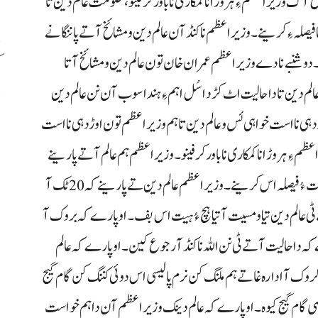
ئخ آک وزیراعظم ءِ ہر وڑ انا کمکاری نا باور کرفینو، حکومت عالم دین تا
یصلہ ءِ کرینے۔ وزیراعظم نا کنڈ آن عالم دین و مشائخ آتے پاننگانے
ننگے۔ دوشنبے نادے وزیراعظم عمران خان تون عالم دین و مشائخ آتا
ک
الم دین تا دا حالیت اٹ کڑد اسُل اہم ءِ ہندا سوب آن نن عالم دین
د
دہی نا است خواہی ئس و عالم دین تا ہم وزیراعظم تون اوڑدہی نا است
 ءِ ہر وڑ انا کمکاری نا باور کرفینو۔ وزیراعظم ہم عالم آتے پارینے
کہ کورونا دین انا دے تے ٹی مسیت آتے ملنگ نا حکومت سخت ءُ فیصلہ اس کرینے۔ وزیراعظم عالم دین تے پارینے کہ 20 ٹک آ
ے ٹی عالم دین تیا و مسیت آتیا ہچ ءُ ہیت اس بف۔ اوپارے کہ بروک آ
کہ دا حالیت آتے ٹی نن اللہ نا کنڈ آ رجوع کین۔ او پارے کہ عالم
آ ادارہ غاتے ہم ملنگ کن نرم پالیسی اس دوئی کننگ کن گام گیج
وصی گام گیج کیوہ۔ اوپارے کہ عالم دینک وزیراعظم آن داہم خواست