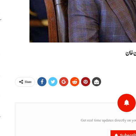
م
ا
ن خان
خ
Share
ا
م
Get real time updates directly on yo
Subscri