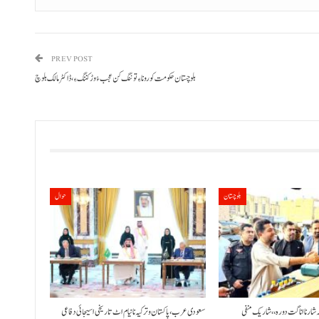
PREV POST
بلوچستان حکومت کورونا ءِ توننگ کن عجب ءُ وڑ کننگ ءِ، ڈاکٹر مالک بلوچ
بلوچستان
حوال
ٹہ شار نا اناگت دورہ،، شاریک منفی
سعودی عرب، پاکستان و ترکیہ نا نیام اٹ تاریخی اسیجائی دفاعی