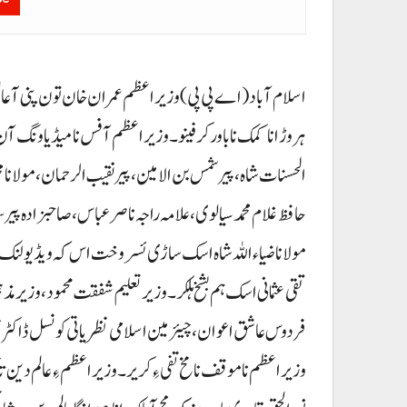
اسلام آباد (اے پی پی) وزیراعظم عمران خان تون پنی آ عالم د
ہروڑ انا کمک نا باور کرفینو۔ وزیراعظم آفس نا میڈیا ونگ 
الحسنات شاہ، پیر شمس بن الامین، پیر نقیب الرحمان، مولانا مح
حافظ غلام محمد سیالوی، علامہ راجہ ناصر عباس، صاحبزادہ پیر س
مولانا ضیاءاللہ شاہ اسک ساڑی ئسر وخت اس کہ ویڈیو لنک ا
تقی عثمانی اسک ہم بشخ ہلکر۔ وزیر تعلیم شفقت محمود، وزیر مذ
فردوس عاشق اعوان ، چیئرمین اسلامی نظریاتی کونسل ڈاکٹر قب
وزیراعظم نا موقف نا مخ تفی ءِ کریر۔ وزیراعظم ءِ عالم دین تا ک