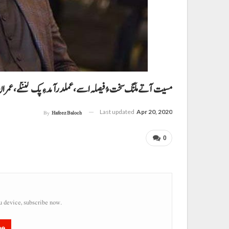
مسیت آتے ملنگ سخت ءُ فیصلہ اسے، عملدرآمد ءِ پک کننگے، عمرا
Last updated
Apr 20, 2020
By
Hafeez Baloch
0
u device, subscribe now.
be