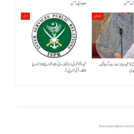
معاہدہ پک مس
بلوچستان
حوال
ق انا سنجیدہ باندات اسے، گوجالنگ
خیبر پختونخوا ٹی اِرا جتا کارروائی، فتنۃ الخوارج نا 10خوارج
لیدی
خلنگار،آئی ایس پی آر
Your email address will not