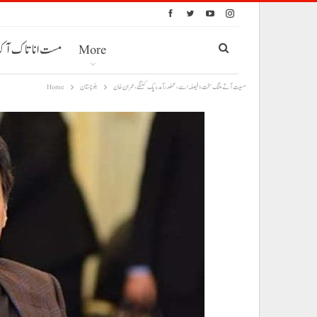
More
مست انا تاک آ
مسیت آتے ملنگ سخت ءُ فیصلہ اسے، عملدرآمد ءِ پک کننگے، عمران خان
بلوچستان
Home