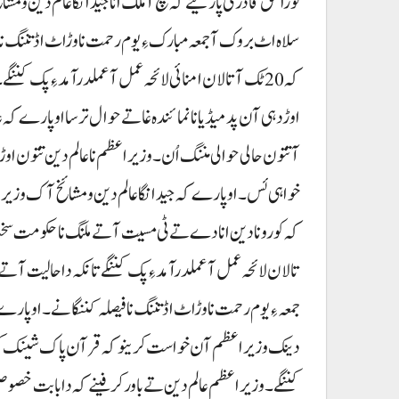
نورالحق قادری پارینے کہ مچ آ ملک انا جید انگا عالم دین و مشا
سلاہ اٹ بروک آ جمعہ مبارک ءِ یوم رحمت نا وڑاٹ اڈتننگ نا ف
کہ 20 ٹک آ تالان امنائی لائحہ عمل آ عملدرآمد ءِ پک ک
اوڑدہی آن پد میڈیا نا نمائندہ غاتے حوال ترسا اوپارے کہ ع
آتتون حالی حوالی مننگ اُن۔ وزیراعظم نا عالم دین تتون اوڑ
خواہی ئس۔ اوپارے کہ جید انگا عالم دین و مشائخ آک وزیراعظم
تالان لائحہ عمل آ عملدرآمد ءِ پک کننگے تانکہ دا حالیت آت
جمعہ ءِ یوم رحمت نا وڑاٹ اڈتننگ نا فیصلہ کننگانے۔ اوپارے 
دینک وزیراعظم آن خواست کرینو کہ قرآن پاک شینک کروک 
کننگے۔ وزیراعظم عالم دین تے باور کرفینے کہ دا بابت خص