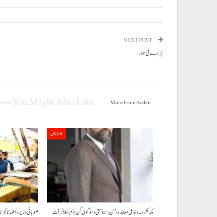
NEXT POST
ہڑدے ئی تلار
You Might Also Like
More From Author
بلوچستان
مکہ مکرمہ دفاعی معاہدہ امن، سلامتی و سوگوی کن اہم ءُ پیشرفت
صوبائی وزیر داخلہ نا کوئ