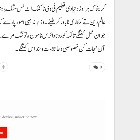
کرینو کہ ہرا وڑ دنیاوی تعلیم ٹی وی نا کمک اٹ لس مننگ ءِ ہن
عالم دین تے کمکاری نا باور کرفینے۔ وزیر مذہبی امور پارے کہ
جوان عمل کننگے تانکہ کورونا وائرس نا مون ءِ توننگ مرے
آن نجات کن خصوصی دعاتا بست و بند اس کننگے۔
0
u device, subscribe now.
be