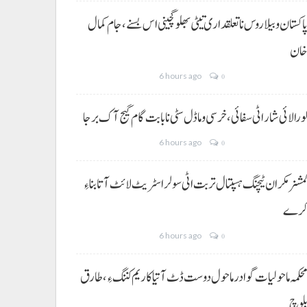
اکستان و بیلاروس نا تعلقداری تیٹی بھلو گچینی اس بسنے، جام کمال
ان
6 hours ago
0
ورالائی شار اٹی سفائی، خرسی و ماڈل سٹی نا بابت گام گیج آک برجا
6 hours ago
0
مشنر مکران ٹیچنگ ہسپتال تربت اٹی سولر اسٹریٹ لائٹ آتا بناءِ
رے
6 hours ago
0
حکمہ ماحولیات گوادر ماحول دوست ڈٹ آتیا کاریم کننگ ءِ، طارق
لوچ