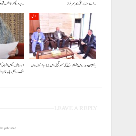
اسے،وزیراعلیٰ میر سرفراز…
پروپیگنڈا غا خف توروک مفس،…
حوال
پاکستان و بیلاروس نا تعلقداری تیٹی بھلو گچینی اس بسنے، جام کمال خان
اسماء جتک کیس انسانی ح
مفک،ڈاکٹر ربابہ خان ب
LEAVE A REPLY
 be published.