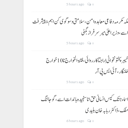
5 hours ago
0
کہ مکرمہ دفاعی معاہدہ امن، سلامتی و سوگوی کن اہم ءُ پیشرفت
سے،وزیراعلیٰ میر سرفراز بگٹی
5 hours ago
0
خیبر پختونخوا ٹی اِرا جتا کارروائی، فتنۃ الخوارج نا 10خوارج
لنگار،آئی ایس پی آر
5 hours ago
0
سماء جتک کیس انسانی حق انا سنجیدہ باندات اسے، گوجالنگ
فک،ڈاکٹر ربابہ خان بلیدی
6 hours ago
0