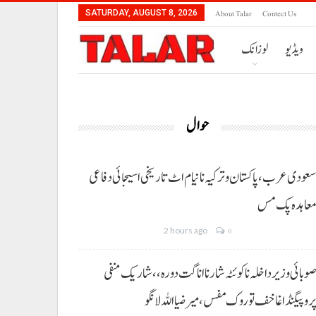
About Talar
Contect Us
SATURDAY, AUGUST 8, 2026
ویڈیو
لوزانک
حوال
عودی عرب، پاکستان و ترکیہ نا نیام اٹ تاریخی اسیجائی دفاعی
عاہدہ پک مس
2 hours ago
0
وبائی وزیر داخلہ نا کوئٹہ شار نا اناگت دورہ،، شاریک منفی
روپیگنڈا غا خف توروک مفس، میر ضیا اللہ لانگو