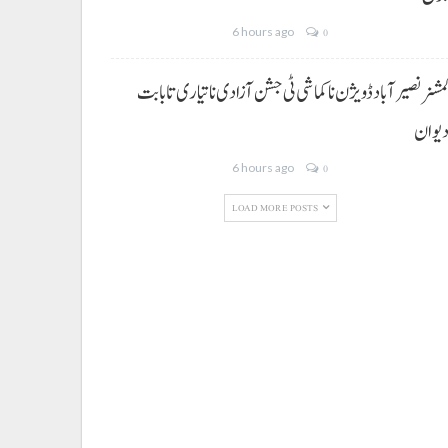
6 hours ago
0
مشنر نصیر آباد ڈویژن نا کماشی ٹی جشن آزادی نا تیاری تا بابت
یوان
6 hours ago
0
LOAD MORE POSTS