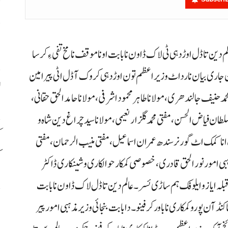
پ
خ
ین تا ڈل اوڑدہی ٹی لاک ڈاو ن نا بابت اونا موقف نا مخ تفی ءِ کرسا
آن جاری بیان نا رداٹ وزیراعظم تون اوڑدہی کروک آ ڈل اٹی پیر امین
ل
مد حنیف جالندھری، مولانا طاہر محمود اشرفی، مولانا حامد الحق حقانی،
لطان فیاض الحسن، مفتی محمد گلزار نعیمی، مولانا سید چراغ دین شاہ و
ک
نا کمک اٹ گورنر سندھ عمران اسماعیل، مفتی منیب الرحمان، مفتی
ک
ہبی امور نور الحق قادری، خصوصی کمکار حوالکاری و شینکاری ڈاکٹر
لہ ایاز و ایلوفک ہم ساڑی ئسر۔ عالم دین تا ڈل لاک ڈاو ن نا بابت
م
نڈآن پورو کمکاری نا باور کرفینو۔ دا بابت بنجائی وزیر مذہبی امور پیر
ب