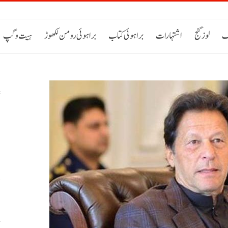
ک
لوز گنج
اشتہارات
براہوئی کتاب
براہوئی رومن لکھوڑ
ہیت و گپ
س
م
ص
پ