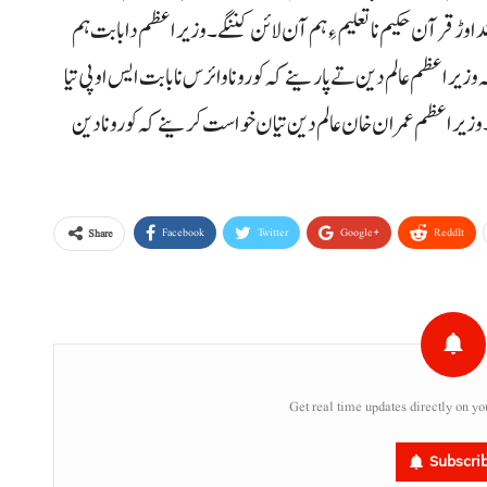
دا وڑ قرآن حکیم نا تعلیم ءِ ہم آن لائن کننگے۔ وزیراعظم دا بابت ہم
 وزیراعظم عالم دین تے پارینے کہ کورونا وائرس نا بابت ایس او پی تیا
۔ وزیراعظم عمران خان عالم دین تیان خواست کرینے کہ کورونا دین
Facebook
Twitter
Google+
ReddIt
Share
Get real time updates directly on yo
Subscri