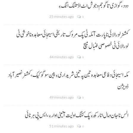
دود، گوازی تا گو جم و جوش اٹ اڈ تننگ انگ ءِ
25 minutes ago
0
کمشنر لورالائی نا پارت آ مکہ ٹی پک مروک تاریخی اسیجائی معاہدہ نا خوشی ٹی
لورالائی ٹی خصوصی فٹبال میچ
44 minutes ago
0
مکہ اسیجائی دفاعی معاہدہ تین پہ تینی شریداری ءِ پین سوگو کیک،کمشنر نصیرآباد
ڈویژن
49 minutes ago
0
الس نا جان و مال انا رکھ ءِ پک کننگ اولیت آتیٹی اوار ءِ،ایس پی ہرنائی
51 minutes ago
0