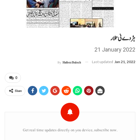
ہڑدے ئی تلار
21 January 2022
Last updated
Jan 21, 2022
By
Hafeez Baloch
0
Share
Get real time updates directly on you device, subscribe now.