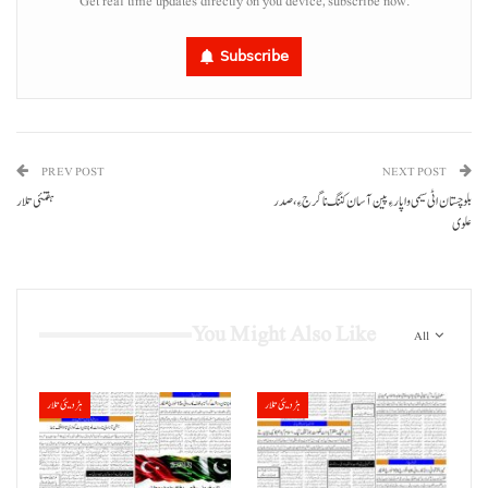
Get real time updates directly on you device, subscribe now.
Subscribe
PREV POST
NEXT POST
بلوچستان اٹی سیمی واپار ءِ پین آسان کننگ نا گرج ءِ،صدر
ہفتئی تلار
علوی
You Might Also Like
All
ہڑدیئی تلار
ہڑدیئی تلار