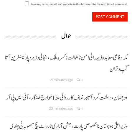
Save my name, email, and website in this browser for the next time I comment.
حوال
مکہ دفاعی معاہدہ ڈیہہ اٹی امن نا ضمانت نا کسر ءِ ملک،بنجائی وزیر و پارلیمنٹرین آتا
گپ و تران
19 minutes ago
0
بلوچستان، دہشت گرد آتا برخلاف کارروائی، 15خوارج خلنگار،آئی ایس پی آر
23 minutes ago
0
وزیر اعلیٰ بلوچستان نا خصوصی پارت،جشن آزادی نا رد اٹ مچ آ صوبہ ٹی چندی