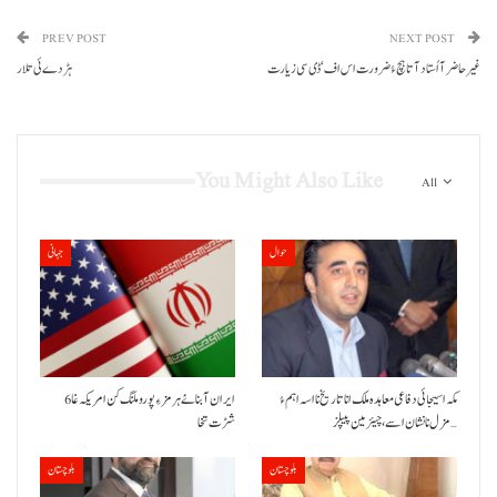
PREV POST
NEXT POST
غیر حاضر آ اُستاد آتا ہچ ءُ ضرورت اس اف‘ ڈی سی زیارت
ہڑ دے ئی تلار
You Might Also Like
All
حوال
جہانی
مکہ اسیجائی دفاعی معاہدہ ملک انا تاریخ نا اسہ اہم ءُ
ایران آبنائے ہرمز ءِ پورو ملنگ کن امریکہ غا 6
مزل نا نشان اسے، چیئرمین پیپلز…
شڑت تخا
بلوچستان
بلوچستان