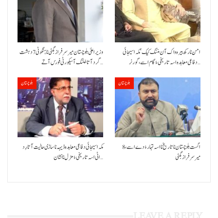
امن نا رکھ بیرہ واک آن مننگ کیک‘ مکہ اسیجائی
وزیراعلیٰ بلوچستان میر سرفراز بگٹی نا ہنگو ٹی 7 دہشت
دفاعی معاہدہ اسہ تاریخی ءُ گام اسے،گورنر…
گرد آتا خلنگ آ سیکورٹی فورس آتے…
بلوچستان
بلوچستان
8 اگست بلوچستان نا تاریخ نا اسہ تہار ءُ دے اسے،
مکہ اسیجائی دفاعی معاہدہ ڈیہہ نا ساڑی حالیت آتا رِد
میرسرفراز بگٹی
اٹی اسہ تاریخی ءُ مزل نا نشان…
LEAVE A REPLY