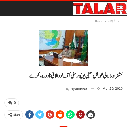
بلوچستان
Home
کمشنر لورالائی محمد گل خلجی یونیورسٹی آف لورالائی نا دورہ ءِ کرے
On
Apr 20, 2023
By
Fayyaz Baloch
0
Share