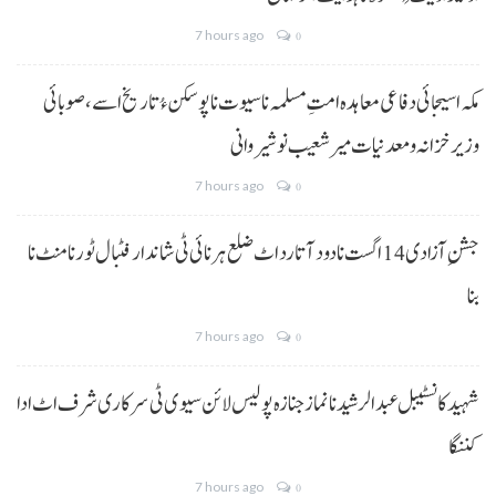
7 hours ago
0
مکہ اسیجائی دفاعی معاہدہ امتِ مسلمہ نا سیوت نا پوسکن ءُ تاریخ اسے، صوبائی
وزیر خزانہ و معدنیات میر شعیب نوشیروانی
7 hours ago
0
جشنِ آزادی 14 اگست نا دود آتا رد اٹ ضلع ہرنائی ٹی شاندار فٹبال ٹورنامنٹ نا
بنا
7 hours ago
0
شہید کانسٹیبل عبدالرشید نا نماز جنازہ پولیس لائن سیوی ٹی سرکاری شرف اٹ ادا
کننگا
7 hours ago
0