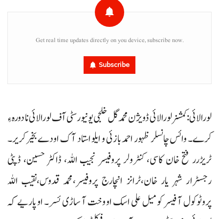
Get real time updates directly on you device, subscribe now.
Subscribe
لورالائی : کمشنر لورالائی ڈویژن محمد گل خلجی یونیورسٹی آف لورالائی نا دورہ ءِ
کرے۔ وائس چانسلر ظہور احمد بازئی و ایلو استاد آک اودے بخیر کریر۔
ٹریڑرر فتح خان کاسی، کنٹرولر پروفیسر نجیب اللہ، ڈاکٹر حسین، ڈپٹی
رجسٹرار شہر یار خان،ٹرانز انچارج پروفیسر،محمد قدوس،نقیب اللہ
پروٹوکول آ فیسر کومیل علی اسک او وخت آ ساڑی ئسر۔ او پاریے کہ