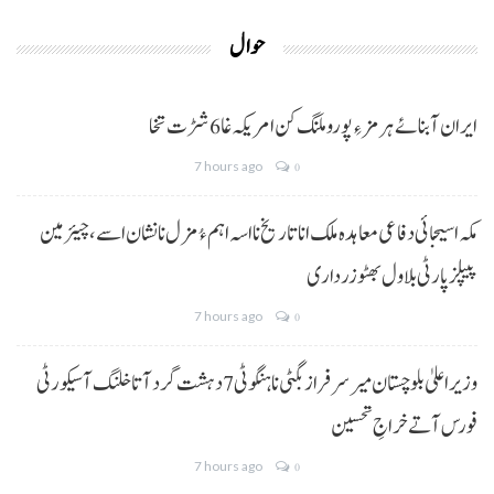
حوال
ایران آبنائے ہرمز ءِ پورو ملنگ کن امریکہ غا 6 شڑت تخا
7 hours ago
0
مکہ اسیجائی دفاعی معاہدہ ملک انا تاریخ نا اسہ اہم ءُ مزل نا نشان اسے، چیئرمین
پیپلز پارٹی بلاول بھٹو زرداری
7 hours ago
0
وزیراعلیٰ بلوچستان میر سرفراز بگٹی نا ہنگو ٹی 7 دہشت گرد آتا خلنگ آ سیکورٹی
فورس آتے خراجِ تحسین
7 hours ago
0