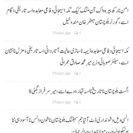
امن نا رکھ بیرہ واک آن مننگ کیک‘ مکہ اسیجائی دفاعی معاہدہ اسہ تاریخی ءُ گام
اسے،گورنر بلوچستان جعفر خان مندوخیل
7 hours ago
0
مکہ اسیجائی دفاعی معاہدہ ڈیہہ نا ساڑی حالیت آتا رِد اٹی اسہ تاریخی ءُ مزل نا نشان
اسے،سینئر صوبائی وزیر میر محمد صادق عمرانی
7 hours ago
0
8 اگست بلوچستان نا تاریخ نا اسہ تہار ءُ دے اسے، میرسرفراز بگٹی
7 hours ago
0
السی ویل و شونداری ڈٹ آتیا جم سجفنگ بلوچستان نا شون و الس نا آسودہی ننا
اولیکو اولیت ءِ،مولانا ہدایت الرحمان