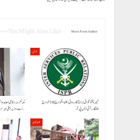
You Might Also Like
More From Author
حوال
خیبر پختونخوا ٹی اِرا جتا کارروائی، فتنۃ الخوارج نا 10خوارج
مکہ مکرمہ دفاعی معاہدہ 
خلنگار،آئی ایس پی آر
اسے،وزیراعلیٰ میر سرفراز…
بلوچستان