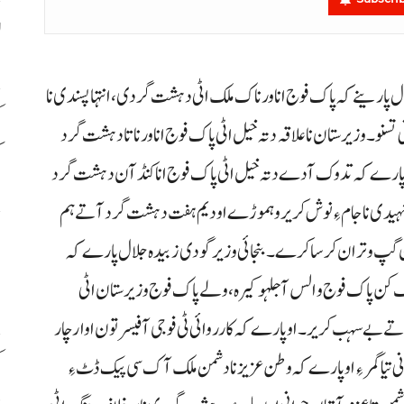
ل
ال پارینے کہ پاک فوج انا ورناک ملک اٹی دہشت گردی ، انتہاپسندی نا
ک
سنو۔ وزیرستان نا علاقہ دتہ خیل اٹی پاک فوج انا ورناتا دہشت گرد
ک
ا اوپارے کہ تدوک آدے دتہ خیل اٹی پاک فوج انا کنڈآن دہشت گرد
ورناشہیدی نا جام ءِ نوش کریر وہموڑے اودیم ہفت دہشت گرد آتے ہم
م
تون گپ وتران کرسا کرے۔ بنجائی وزیر گودی زبیدہ جلال پارے کہ
ب
نگ کن پاک فوج و الس آ جلہو کیرہ، ولے پاک فوج وزیرستان اٹی
ے بے سہب کریر۔ اوپارے کہ کارروائی ٹی فوجی آفیسر تون اوار چار
ک
انی تیا گمر ءِ اوپارے کہ وطن عزیز نا دشمن ملک آک سی پیک ڈٹ ءِ
د