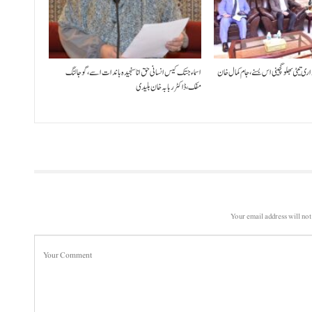
داری تیٹی بھلو گچینی اس بسنے، جام کمال خان
اسماء جتک کیس انسانی حق انا سنجیدہ باندات اسے، گوجالنگ
مفک،ڈاکٹر ربابہ خان بلیدی
Your email address will not