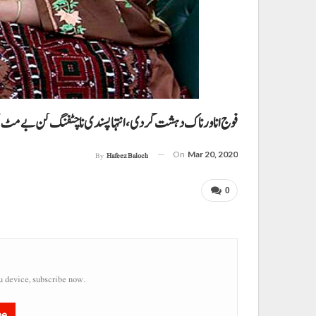
فوج انا ورناک دہشت گردی، انتہاپسندی نا چٹفنگ کن بے مٹ قرب
On
Mar 20, 2020
By
Hafeez Baloch
0
u device, subscribe now.
be