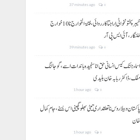
37 minutes ago
0
خیبر پختونخوا ٹی اِرا جتا کارروائی، فتنۃ الخوارج نا 10خوارج
لنگار،آئی ایس پی آر
39 minutes ago
0
سماء جتک کیس انسانی حق انا سنجیدہ باندات اسے، گوجالنگ
فک،ڈاکٹر ربابہ خان بلیدی
1 hour ago
0
اکستان و بیلاروس نا تعلقداری تیٹی بھلو گچینی اس بسنے، جام کمال
ان
1 hour ago
0