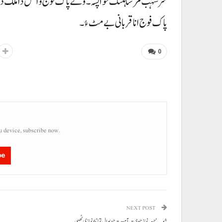
سرسہب مرسا ہُننگ خواپسہ۔ ولے پاک فوج و الس دا ملک دش
پاک فوج انا قربانی بے مٹ ءُ۔
0
u device, subscribe now.
be
NEXT POST
ژوب ‘جمعہ نماز نا وخت آ مسیت نا دیوال تما‘6نمازی ٹھپی