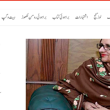
ک
لوز گنج
اشتہارات
براہوئی کتاب
براہوئی رومن لکھوڑ
ہیت و گپ
ص
پ
م
ا