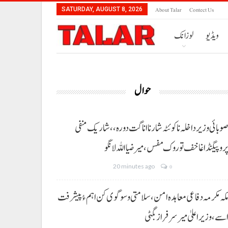
About Talar
Contect Us
SATURDAY, AUGUST 8, 2026
ویڈیو
لوزانک
حوال
وبائی وزیر داخلہ نا کوئٹہ شار نا اناگت دورہ،، شاریک منفی
روپیگنڈا غا خف توروک مفس، میر ضیا اللہ لانگو
20 minutes ago
0
کہ مکرمہ دفاعی معاہدہ امن، سلامتی و سوگوی کن اہم ءُ پیشرفت
سے،وزیراعلیٰ میر سرفراز بگٹی