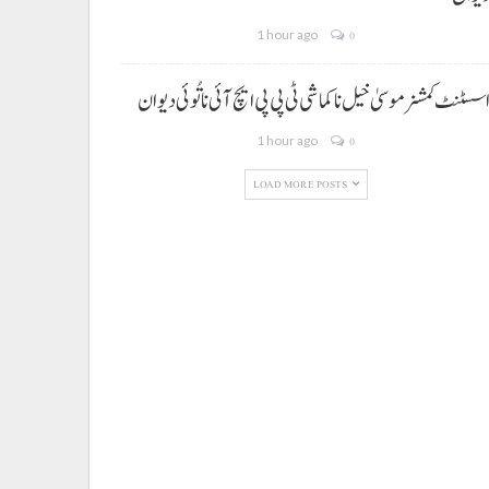
1 hour ago
0
سسٹنٹ کمشنر موسیٰ خیل نا کماشی ٹی پی پی ایچ آئی نا تُوئی دیوان
1 hour ago
0
LOAD MORE POSTS