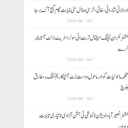
ورالائی شار اٹی سفائی، خرسی و ماڈل سٹی نا بابت گام گیج آک برجا
1 hour ago
0
مشنر مکران ٹیچنگ ہسپتال تربت اٹی سولر اسٹریٹ لائٹ آتا بناءِ
رے
1 hour ago
0
حکمہ ماحولیات گوادر ماحول دوست ڈٹ آتیا کاریم کننگ ءِ، طارق
لوچ
1 hour ago
0
مشنر نصیر آباد ڈویژن نا کماشی ٹی جشن آزادی نا تیاری تا بابت
یوان