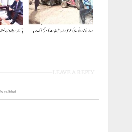
لورالائی شار اٹی سفائی، خرسی و ماڈل سٹی نا بابت گام گیج آک برجا
پاکستان و بیلاروس نا تعلق
LEAVE A REPLY
 be published.