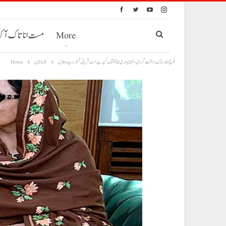
More
مست انا تاک آ
فوج انا ورناک دہشت گردی، انتہاپسندی نا چٹفنگ کن بے مٹ قربانی تسنو، زبیدہ جلال
بلوچستان
Home