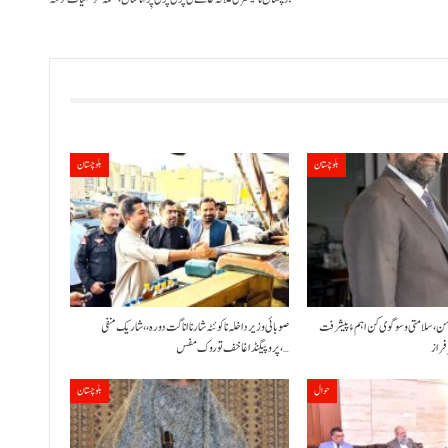
بلوچستان
بلوچستان
امن، سلامتی و سوگوی کن اہم ءُ پیشرفت
صوبائی وزیر داخلہ نا کوئٹہ شار نا اناگت دورہ،، شاریک منفی
پروپیگنڈا غا خف توروک مفس،…
حوال
بلوچستان