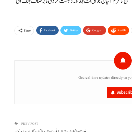
من تا عزم آتیان جوانی اٹ بلد ءُ۔ دہشت گردی نا برخلاف جنگ اٹی
ا
Facebook
Twitter
Google+
ReddIt
Share
Get real time updates directly on yo
Subscri
PREV POST
بلوچستان نا گیشتری علاقہ غاتے ٹی پڑی پڑی پِر انا گمان ، محکمہ موسمیات کوئٹہ