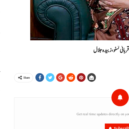
خ
انی تسنو، زبیدہ جلال
ا
م
Share
پ
خ
Get real time updates directly on yo
Subscri