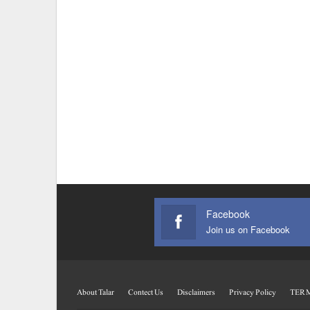
Facebook
Join us on Facebook
About Talar
Contect Us
Disclaimers
Privacy Policy
TERM