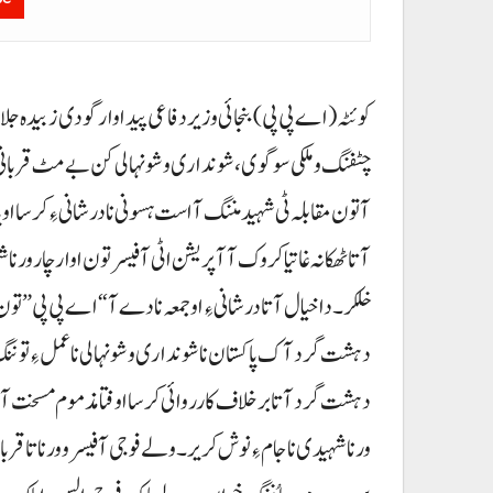
کوئٹہ(اے پی پی) بنجائی وزیر دفاعی پیداوار گودی زبیدہ جل
چٹفنگ و ملکی سوگوی ، شونداری و شونہالی کن بے مٹ قربانی ت
آتون مقابلہ ٹی شہید مننگ آاست ہسونی نا درشانی ءِ کرس
آتا ٹھکانہ غاتیا کروک آ آپریشن اٹی آفیسر تون اوار چار 
خلکر۔ داخیال آتا درشانی ءِ او جمعہ نادے آ “اے پی پی” 
دہشت گرد آک پاکستان نا شونداری و شونہالی نا عمل ءِ تون
دہشت گرد آتا برخلاف کارروائی کرسا اوفتا مذموم مسخت آت
ورناشہیدی نا جام ءِ نوش کریر۔ ولے فوجی آفیسر و ورناتا قرب