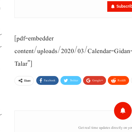
Subscri
ل
[pdf-embedder url=”https
ک
ک
content/uploads/2020/03/Calendar-Gidan
Talar”]
م
Facebook
Twitter
Google+
ReddIt
Share
ب
ک
Get real time updates directly on yo
د