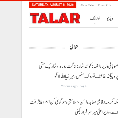
About Talar
Contect Us
SATURDAY, AUGUST 8, 2026
ویڈیو
لوزانک
حوال
وبائی وزیر داخلہ نا کوئٹہ شار نا اناگت دورہ،، شاریک منفی
روپیگنڈا غا خف توروک مفس، میر ضیا اللہ لانگو
2 hours ago
0
کہ مکرمہ دفاعی معاہدہ امن، سلامتی و سوگوی کن اہم ءُ پیشرفت
سے،وزیراعلیٰ میر سرفراز بگٹی