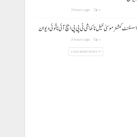
3 hours ago
0
سسٹنٹ کمشنر موسیٰ خیل نا کماشی ٹی پی پی ایچ آئی نا تُوئی دیوان
3 hours ago
0
LOAD MORE POSTS