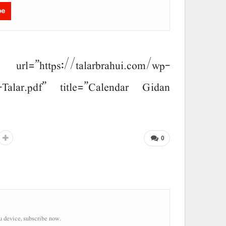
be
://talarbrahui.com/wp-
-Talar.pdf” title=”Calendar Gidan
0
u device, subscribe now.