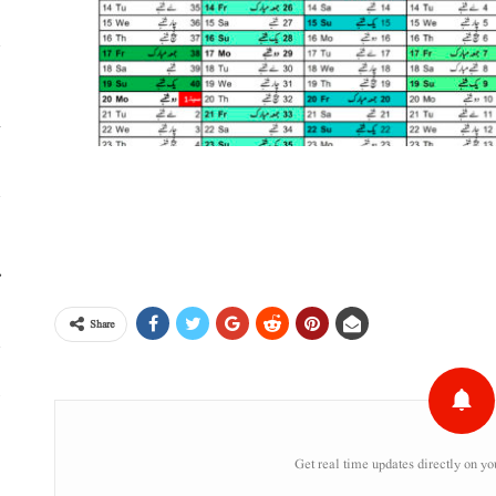
خ
ا
م
Share
پ
خ
Get real time updates directly on yo