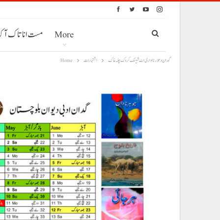
More
مست انا تاک آ
گدان و تلار نا اواری اٹ شینک کروک چلہ غاک
اشتہارات
Home