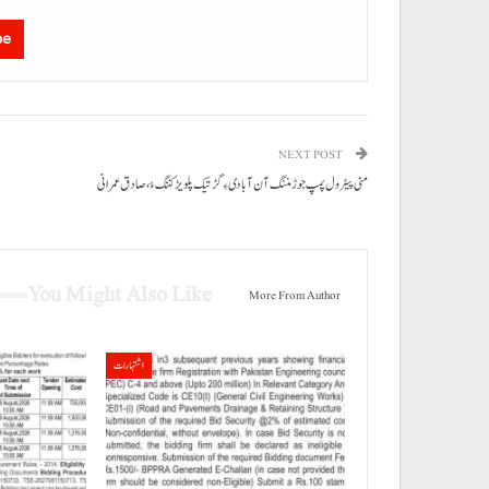
be
NEXT POST
منی پیٹرول پمپ جوڑ مننگ آن آبادی ءِ گڑتیک پلویڑ کننگ ءُ، صادق عمرانی
You Might Also Like
More From Author
اشتہارات