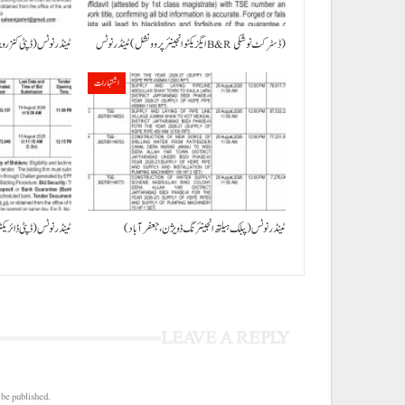
ٹینڈر نوٹس (ایگزیکٹو انجینئر پروونشل B&R ڈسٹرکٹ نوشکی)
ٹینڈر نوٹس (ڈپٹی کنزر
اشتہارات
ٹینڈر نوٹس (پبلک ہیلتھ انجینئرنگ ڈویژن، جعفرآباد)
ٹینڈر نوٹس (ڈپٹی ڈائریکٹ
LEAVE A REPLY
 be published.