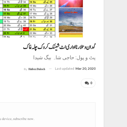
گدان و تلار نا اواری اٹ شینک کروک چلہ غاک
پٹ و پول: حاجی شاہ بیگ شیدا
Last updated
Mar 20, 2020
By
Hafeez Baloch
0
u device, subscribe now.