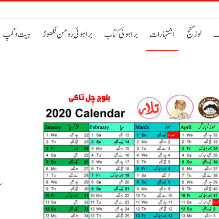
ک
لوز گنج
اشتہارات
براہوئی کتاب
براہوئی رومن لکھوڑ
ہیت و گپ
ص
پ
م
ا