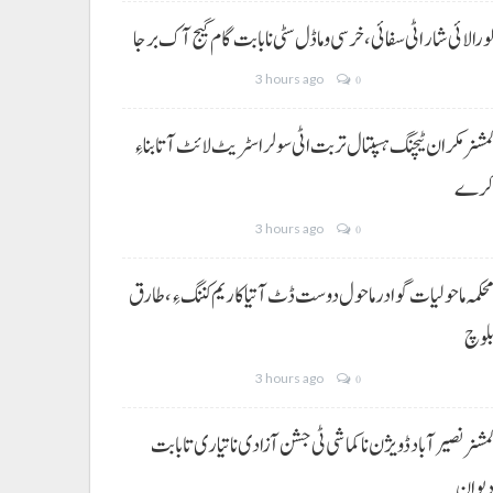
ورالائی شار اٹی سفائی، خرسی و ماڈل سٹی نا بابت گام گیج آک برجا
3 hours ago
0
مشنر مکران ٹیچنگ ہسپتال تربت اٹی سولر اسٹریٹ لائٹ آتا بناءِ
رے
3 hours ago
0
حکمہ ماحولیات گوادر ماحول دوست ڈٹ آتیا کاریم کننگ ءِ، طارق
لوچ
3 hours ago
0
مشنر نصیر آباد ڈویژن نا کماشی ٹی جشن آزادی نا تیاری تا بابت
یوان