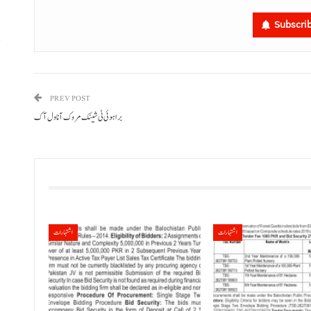
Subscri
ا
PREV POST
براہوئی ٹی شینک مروک آ ناول آک
اشتہارات
اشتہارات