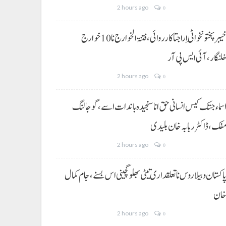
2 hours ago
0
خیبر پختونخوا ٹی اِرا جتا کارروائی، فتنۃ الخوارج نا 10خوارج
لنگار،آئی ایس پی آر
2 hours ago
0
سماء جتک کیس انسانی حق انا سنجیدہ باندات اسے، گوجالنگ
فک،ڈاکٹر ربابہ خان بلیدی
2 hours ago
0
اکستان و بیلاروس نا تعلقداری تیٹی بھلو گچینی اس بسنے، جام کمال
ان
2 hours ago
0