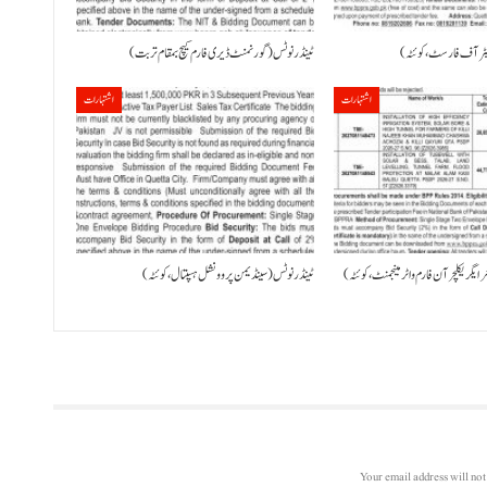
ویٹر آف فارسٹ، کوئٹہ)
ٹینڈر نوٹس (گورنمنٹ ڈیری فارم کیچ بمقام تربت)
اشتہارات
اشتہارات
ر ایگریکلچر آن فارم واٹر مینجمنٹ، کوئٹہ)
ٹینڈر نوٹس (سینڈیمن پروونشل ہسپتال، کوئٹہ)
Your email address will not