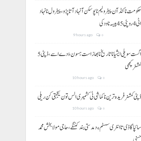
کومت نا کنڈ آن پیٹرولیم نا پوسکن آ نہاد آتا پڑو،پیٹرول نا نہاد
ی 4 روپئی 45 پیسہ نا ودکی
9 hours ago
0
5 اگست سویلی ایشیا نا تاریخ نا بھاز است ہسون ءُ دے اسے،ڈپٹی
مشنر کچھی
10 hours ago
0
پٹی کمشنر فریدہ ترین نا کماشی ٹی کشمیری الس تون یکجہتی کن ریلی
10 hours ago
0
ائپا گاڈی تا انٹری سسٹم ءِ دمدستی بند کننگے، حاجی مولا بخش محمد
سنی