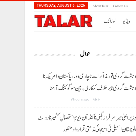
About Talar
Contect Us
THURSDAY, AUGUST 6, 2026
ویڈیو
لوزانک
حوال
ہشت گردی تور مذاکرات نا چارمی دور،پاکستان و امریکہ نا
ہشت گردی نا برخلاف کمکاری ءِ پین سوگو کننگ آ امنا
9 hours ago
0
زیراعلیٰ میر سرفراز بگٹی نا کنڈ آن،یومِ استحصالِ کشمیر نا رد اٹ
لوچستان اسمبلی ٹی اسیجائی مذمتی قرارداد منظور