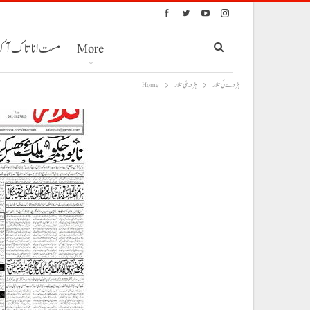
More
مست انا تاک آ
ہڑدے ئی تلار
ہڑدیئی تلار
Home