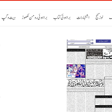
ک
لوز گنج
اشتہارات
براہوئی کتاب
براہوئی رومن لکھوڑ
ہیت و گپ
د
د
و
ب