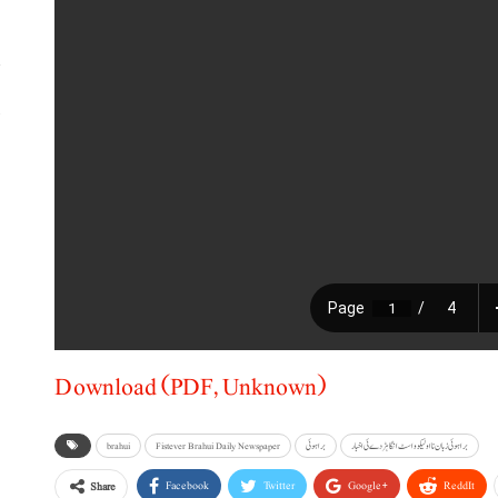
پ
،
Download (PDF, Unknown)
براہوئی زبان نا اولیکو و اسٹ انگا ہڑدے ئی اخبار
براہوئی
Fistever Brahui Daily Newspaper
brahui
Facebook
Twitter
Google+
ReddIt
Share