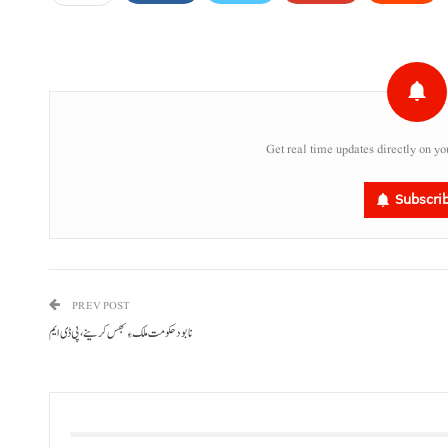
Get real time updates directly on yo
Subscri
PREV POST
نابود حکومت ملک ءِ بھس کرینے، پی ڈی ایم