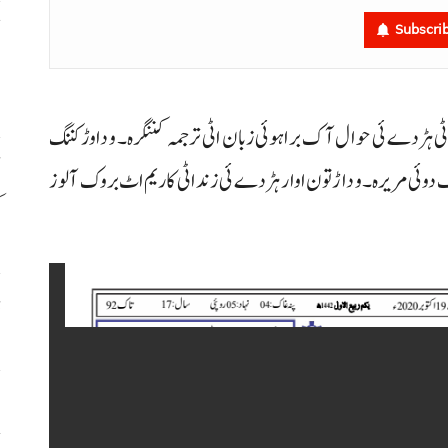
ح
Subscri
اٹ
 داٹی ہڑدے ئی حوال آک براہوئی زبان اٹی ترجمہ کننگرہ۔ و دا وڑ کننگ
ئی مریرہ۔ و داڑتون اوار ہڑدے ئی زند اٹی کاریم اٹ بروک آ لوز
ک
ڈ
س
ح