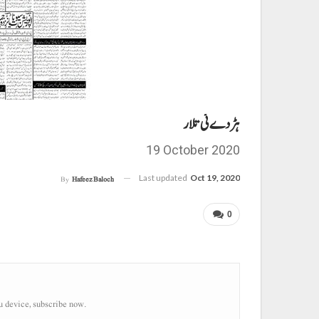
ہڑدے ئی تلار
19 October 2020
Last updated
Oct 19, 2020
By
Hafeez Baloch
0
u device, subscribe now.