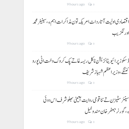
9 hours ago
0
قتصادی اولیت آتا رد اٹ امریکہ تون مذاکرات اہم ءِ،سینیٹر محمد
ورنگزیب
9 hours ago
0
سکوز پرائیویٹائزیشن نا کل ریسہ غاتے پک کروک وخت اٹی پورو
ننگے ،وزیراعظم شہباز شریف
9 hours ago
0
ینئر سٹیزن تے ننا قومی روایت آتیٹی بھلو شرف اس دوئی
ِ،گورنر جعفرخان مندوخیل
9 hours ago
0