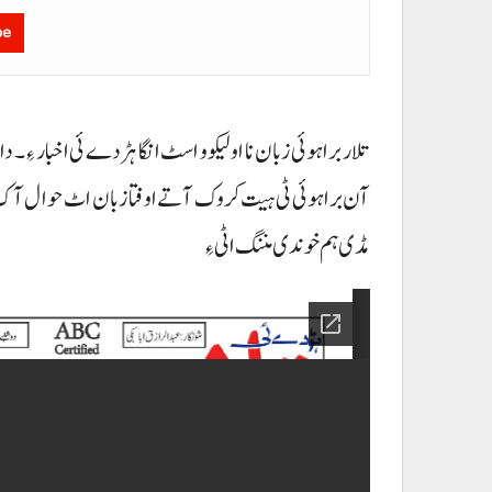
be
تلار براہوئی زبان نا اولیکو و اسٹ انگا ہڑدے ئی اخبار ءِ۔
آن براہوئی ٹی ہیت کروک آتے اوفتا زبان اٹ حوال آک دو
مڈی ہم خوندی مننگ اٹی ءِ