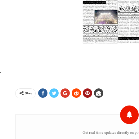
ا
ا
ڈ
ک
Share
س
ء
Get real time updates directly on yo