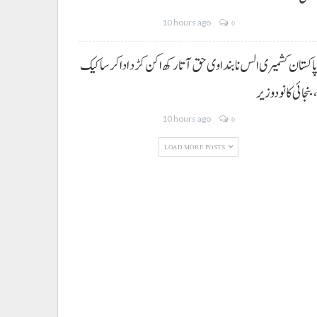
10 hours ago
0
اکستان کشمیری الس نا بنداوی حق آتا رکھ اکن کڑد ادا کرسا کیک
بنجائی کانودوزیر
10 hours ago
0
LOAD MORE POSTS