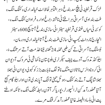
خڑک قرنطینہ ٹی پنچ سد بندغ ءُ ہرافتا ہرلحاظ اٹ خیالداری ءِ کننگ انگ ءِ
غٹ بنداوی آسراتی ہرافتے ٹی ناشتہ، اِرغ اوار ءِ فراوان کننگ انگ ءِ،
کوئٹہ ٹی میاں غنڈی قرنطینہ سینٹر اٹی ساڑی بندغ آتا کچ 600ءِ سینٹر
انچارج نا رداٹ کیمپ اٹی ساڑی غٹ بندغ آتا خیالداری و درمان،
ٹیسٹنگ نا آسراتی تے کن طبی عملہ 24گھنٹہ تینا خذمت آتے سر تننگ ءُ،
ایلو کنڈتدوک آدے چیف سیکرٹری بلوچستان نا کماشی ٹی مروک آ دیوان
اٹی کروناوائرس نا تالان مننگ نا توننگ نا بابت بڑزکو کہولی دیوان اٹی بھلا
بھلا شاپنگ آتے بند کننگ، ہوٹل تیٹی تولنگ آ پابندی تون اوار ایلو گام گیج
آتیا عملدرآمد کن ٹرانسپورٹر، پوریاگر آتون رابطہ کننگ انگ ءِ تانکہ اوفتے
پت اٹی ہلسا دا فیصلہ غاتیا عملدرآمد کرفنگ مرے۔