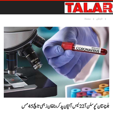
بلوچستان
Home
بلوچستان ‘پوسکن آ 22 کیس آتیان پد کرونا غان زہمی تا کچ 45مس