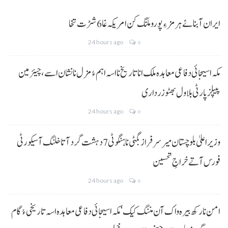
ایران آبنائے ہرمز ءِ پورو ملنگ کن امریکہ غا 6 شڑت تخا
24 hours ago
0
مکہ اسیجائی دفاعی معاہدہ ملک انا تاریخ نا اسہ اہم ءُ مزل نا نشان اسے، چیئرمین
پیپلز پارٹی بلاول بھٹو زرداری
24 hours ago
0
وزیراعلیٰ بلوچستان میر سرفراز بگٹی نا ہنگو ٹی 7 دہشت گرد آتا خلنگ آ سیکورٹی
فورس آتے خراجِ تحسین
24 hours ago
0
امن نا رکھ بیرہ واک آن مننگ کیک‘ مکہ اسیجائی دفاعی معاہدہ اسہ تاریخی ءُ گام