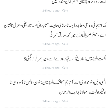
اسے،گورنر بلوچستان جعفر خان مندوخیل
24 hours ago
0
مکہ اسیجائی دفاعی معاہدہ ڈیہہ نا ساڑی حالیت آتا رِد اٹی اسہ تاریخی ءُ مزل نا نشان
اسے،سینئر صوبائی وزیر میر محمد صادق عمرانی
24 hours ago
0
8 اگست بلوچستان نا تاریخ نا اسہ تہار ءُ دے اسے، میرسرفراز بگٹی
24 hours ago
0
السی ویل و شونداری ڈٹ آتیا جم سجفنگ بلوچستان نا شون و الس نا آسودہی ننا
اولیکو اولیت ءِ،مولانا ہدایت الرحمان
24 hours ago
0