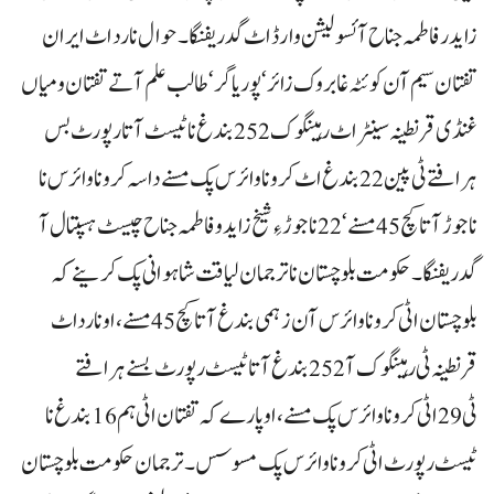
زاید ر فاطمہ جناح آئسولیشن وارڈ اٹ گدریفنگا۔ حوال نارد اٹ ایران
تفتان سیم آن کوئٹہ غا بروک زائر‘پوریاگر‘ طالب علم آتے تفتان و میاں
غنڈی قرنطینہ سینٹر اٹ رہینگوک 252 بندغ نا ٹیسٹ آتا رپورٹ بس
ہرافتے ٹی پین 22بندغ اٹ کرونا وائرس پک مسنے داسہ کرونا وائرس نا
ناجوڑ آتا کچ 45مسنے‘ 22 ناجوڑ ءِ شیخ زاید و فاطمہ جناح چیسٹ ہسپتال آ
گدریفنگا۔ حکومت بلوچستان نا ترجمان لیاقت شاہوانی پک کرینے کہ
بلوچستان اٹی کرونا وائرس آن زہمی بندغ آتا کچ 45مسنے، اونا رداٹ
قرنطینہ ٹی رہینگوک آ 252بندغ آتا ٹیسٹ رپورٹ بسنے ہرافتے
ٹی 29اٹی کروناوائرس پک مسنے، اوپارے کہ تفتان اٹی ہم 16بندغ نا
ٹیسٹ رپورٹ اٹی کروناوائرس پک مسوسس۔ ترجمان حکومت بلوچستان