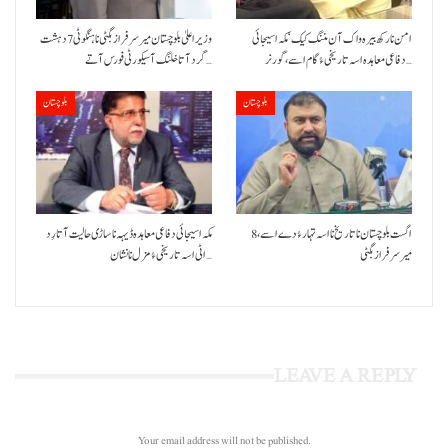
امن نا رکھ بیرہ واک آن مننگ کیک‘ مکہ اسیجائی
وزیراعلیٰ بلوچستان میر سرفراز بگٹی نا ہنگو ٹی 7 دہشت
دفاعی معاہدہ اسہ تاریخی ءُ گام اسے،گورنر…
گرد آتا خلنگ آ سیکورٹی فورس آتے…
بلوچستان
بلوچستان
8 اگست بلوچستان نا تاریخ نا اسہ تہار ءُ دے اسے،
مکہ اسیجائی دفاعی معاہدہ ڈیہہ نا ساڑی حالیت آتا رِد
میرسرفراز بگٹی
اٹی اسہ تاریخی ءُ مزل نا نشان…
LEAVE A REPLY
Your email address will not be published.