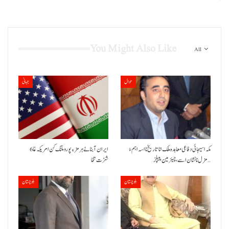
You Might Also Like
All
حوال
جہانی
مکہ اسیجائی دفاعی معاہدہ ملک انا تاریخ نا اسہ اہم ءُ
ایران آبنائے ہرمز ءِ پورو ملنگ کن امریکہ غا 6
مزل نا نشان اسے، چیئرمین پیپلز…
شڑت تخا
بلوچستان
بلوچستان