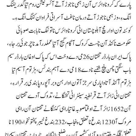
پارے کہ کرونا وائرس آن زہمی ناجوڑ آتے آئسولیشن روم تیاگدریفنگ
انگ ءِ ، و زہمی ناجوڑ آتے درمان نا غٹ آسراتی فراوان کننگ انگ ءِ۔
کوئٹہ تون اوار مچ آبلوچستان اٹی کروناوائرس نا توننگ نا بابت صوبائی
حکومت نا کنڈآن چست کروک آ گام گیج آتیا عملدرآمد نا چرجوئی برجاءِ ،
پاک ایران بارڈرتفتان 26می دے وخت اس کہ پاک اوغان بارڈرسیم
باب سنگتی چمن پنچ شنبے نادے 18می دے آہم بندئس ، ہڑتوم آ سیم تیا
ہڑتوم آ کنڈآتا واپاری سرجزآتون اوار ہن و بر آ پورو پابندی برقرار ءِ ،
تفتان اٹی زائر آتے قرنطینہ سینٹر اٹی تخنگانے، تدوک آدے تفتان
آن 1652زائر آتے اوفتا صوبہ غاتیا راہی کننگانے تفتان آن راہی
مروک آ 1230بندغ نا تعلق پنجاب، 232بندغ خیبر پختونخوا،190نا
تعلق گلگت بلتستان و آزاد کشمیر آن ءِ، ضلعی انتظامیہ نا رداٹ تفتان سیم انا