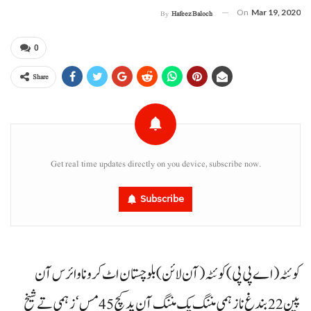
On
Mar 19, 2020
By
Hafeez Baloch
0
Share
Get real time updates directly on you device, subscribe now.
Subscribe
کوئٹہ(اے پی پی) کوئٹہ(آن لائن) بلوچستان اٹ کرونا وائرس آن
پین 22بندغ نا زہمی مننگ پک مننگ آن پد کچ 45مس‘ زہمی تے شیخ