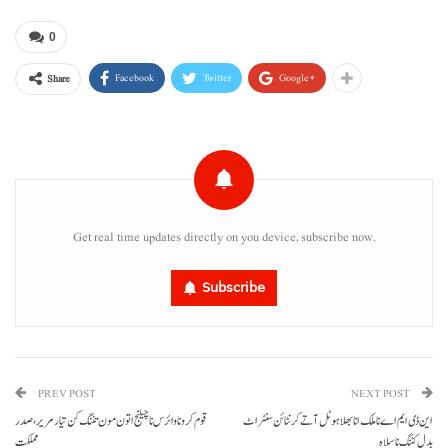
0
Facebook
Twitter
Google+
Share
Get real time updates directly on you device, subscribe now.
Subscribe
PREV POST
NEXT POST
این ڈی ایم اے نا ملک انا بھلا ہوٹل آتے کرنٹائن سنٹر اٹ
قوم کروناوائرس نا چیلنج اتون مون تننگ کن تیار مریر، صدر
بدل کننگ نا سلاہ
مملکت