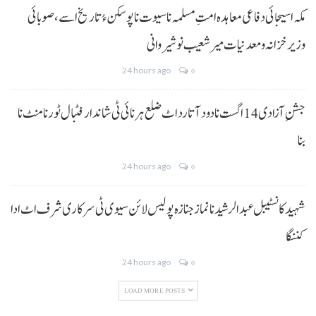
مکہ اسیجائی دفاعی معاہدہ امتِ مسلمہ نا سیوت نا پوسکن ءُ تاریخ اسے، صوبائی
وزیر خزانہ و معدنیات میر شعیب نوشیروانی
24 hours ago
0
جشنِ آزادی 14 اگست نا دود آتا رد اٹ ضلع ہرنائی ٹی شاندار فٹبال ٹورنامنٹ نا
بنا
24 hours ago
0
شہید کانسٹیبل عبدالرشید نا نماز جنازہ پولیس لائن سیوی ٹی سرکاری شرف اٹ ادا
کننگا
24 hours ago
0
LOAD MORE POSTS