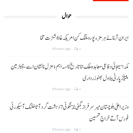
حوال
ایران آبنائے ہرمز ءِ پورو ملنگ کن امریکہ غا 6 شڑت تخا
8 hours ago
0
مکہ اسیجائی دفاعی معاہدہ ملک انا تاریخ نا اسہ اہم ءُ مزل نا نشان اسے، چیئرمین
پیپلز پارٹی بلاول بھٹو زرداری
8 hours ago
0
وزیراعلیٰ بلوچستان میر سرفراز بگٹی نا ہنگو ٹی 7 دہشت گرد آتا خلنگ آ سیکورٹی
فورس آتے خراجِ تحسین
8 hours ago
0