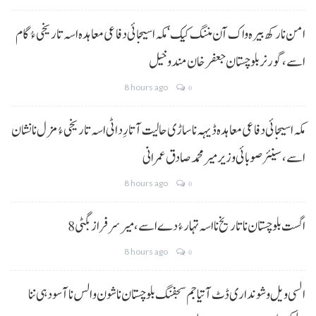
امن نا رکھ بیرہ واک آن مننگ کیک‘ مکہ اسیجائی دفاعی معاہدہ اسہ تاریخی ءُ گام
اسے،گورنر بلوچستان جعفر خان مندوخیل
8 hours ago
0
مکہ اسیجائی دفاعی معاہدہ ڈیہہ نا ساڑی حالیت آتا رِد اٹی اسہ تاریخی ءُ مزل نا نشان
اسے،سینئر صوبائی وزیر میر محمد صادق عمرانی
8 hours ago
0
8 اگست بلوچستان نا تاریخ نا اسہ تہار ءُ دے اسے، میرسرفراز بگٹی
8 hours ago
0
السی ویل و شونداری ڈٹ آتیا جم سجفنگ بلوچستان نا شون و الس نا آسودہی ننا