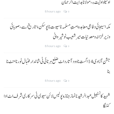
اولیکو اولیت ءِ،مولانا ہدایت الرحمان
8 hours ago
0
مکہ اسیجائی دفاعی معاہدہ امتِ مسلمہ نا سیوت نا پوسکن ءُ تاریخ اسے، صوبائی
وزیر خزانہ و معدنیات میر شعیب نوشیروانی
8 hours ago
0
جشنِ آزادی 14 اگست نا دود آتا رد اٹ ضلع ہرنائی ٹی شاندار فٹبال ٹورنامنٹ نا
بنا
8 hours ago
0
شہید کانسٹیبل عبدالرشید نا نماز جنازہ پولیس لائن سیوی ٹی سرکاری شرف اٹ ادا
کننگا