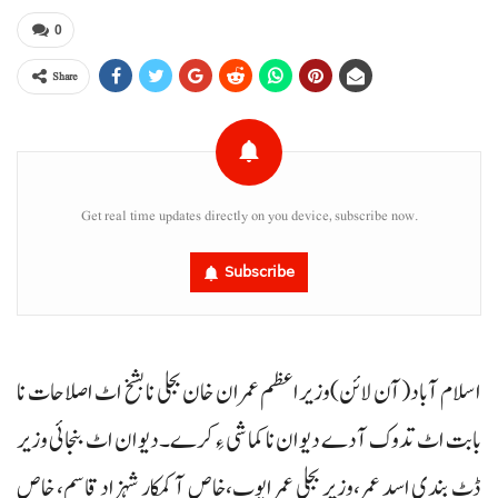
0
Share
Get real time updates directly on you device, subscribe now.
Subscribe
اسلام آباد(آن لائن)وزیراعظم عمران خان بجلی نا بشخ اٹ اصلاحات نا
بابت اٹ تدوک آ دے دیوان نا کماشی ءِ کرے۔ دیوان اٹ بنجائی وزیر
ڈٹ بندی اسد عمر،وزیر بجلی عمر ایوب،خاص آ کمکار شہزاد قاسم، خاص