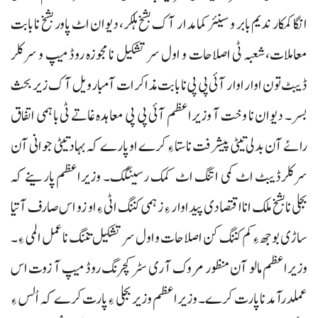
انگا کمکار ندیم بابر و سینئر کمامدار آک بشخ ہلکر، دیوان اٹ پاور بشخ نا بابت
معاملات،شعبہ ٹی اصلاحات و اول سر تشکیل نا مجوزہ روڈ میپ و سرکلر
ڈیبٹ تون اوار اوار آئی پی پی نا بابت مذاکرات آمبار ویل آک زیر بحث
بسر۔ دیوان نا وخت آ وزیراعظم آئی پی پی معاہدہ غاتے ٹی باہمی اتفاق
رائے آن بدلی تیٹی پیشرفت نا ستا ءِ کرے او پارے کہ بہاد تیٹی جوانی آن
سرکلرڈیبٹ اٹ کمی اتنگ اٹ کمک رسینگک۔ وزیراعظم پارینے کہ
بجلی نا بشخ ملک انا اقتصادی پیداوار ءِ زہمی کننگ اٹی ءِ او زو اس صارف آتیا
ساڑی بوجھ ءِ کم کننگ کن اصلاحات و اول سر تشکیل تننگ نا عمل المی ءِ۔
وزیراعظم مالو آن منظور مروک آ ری سٹرکچرنگ روڈ میپ آ زوت اس
عملدرآمد نا پارت کرے۔ وزیراعظم وزیر بجلی ءِ پارت کرے کہ اُلس ءِ