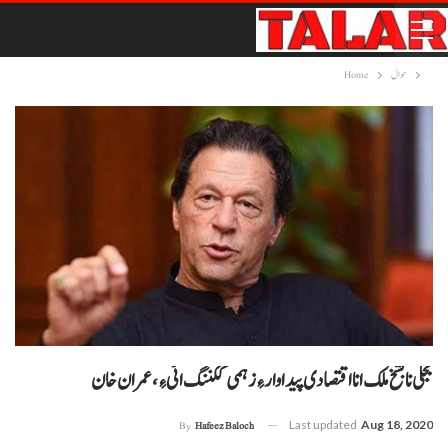
حوال
Home
بجلی نا بشخ ملک انا اقتصادی پیداوار ءِ زہمی ککننگ اٹی ءِ، عمران خان
Last updated
Aug 18, 2020
By
Hafeez Baloch