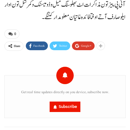
آئی پی پیز تون مذاکرات اٹ بھلو سنگ میل و ڈومیسٹک و کمرشل تون اوار
ایلو صارف آتے اوفتا فائدہ غاتیان معلومدار کننگے۔
0
Facebook
Twitter
Google+
Share
Get real time updates directly on you device, subscribe now.
Subscribe