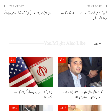
PREV POST
NEXT POST
بلوچ آتے کن غٹ درگہ غاتے زور اٹ بند کننگ انگ ءِ،
وزیر اعلیٰ صوبہ نا شونداری کن کوشست کننگ ءِ، میر ضیاءلانگو
سردار اختر مینگل
You Might Also Like
All
حوال
جہانی
مکہ اسیجائی دفاعی معاہدہ ملک انا تاریخ نا اسہ اہم ءُ
ایران آبنائے ہرمز ءِ پورو ملنگ کن امریکہ غا 6
مزل نا نشان اسے، چیئرمین پیپلز…
شڑت تخا
بلوچستان
بلوچستان