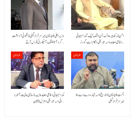
امن نا رکھ بیرہ واک آن مننگ کیک‘ مکہ اسیجائی
وزیراعلیٰ بلوچستان میر سرفراز بگٹی نا ہنگو ٹی 7 دہشت
دفاعی معاہدہ اسہ تاریخی ءُ گام اسے،گورنر…
گرد آتا خلنگ آ سیکورٹی فورس آتے…
بلوچستان
بلوچستان
8 اگست بلوچستان نا تاریخ نا اسہ تہار ءُ دے اسے،
مکہ اسیجائی دفاعی معاہدہ ڈیہہ نا ساڑی حالیت آتا رِد
میرسرفراز بگٹی
اٹی اسہ تاریخی ءُ مزل نا نشان…