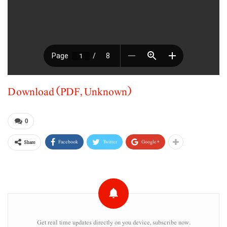
Download (PDF, Unknown)
0
Facebook
Twitter
Google+
Share
Get real time updates directly on you device, subscribe now.