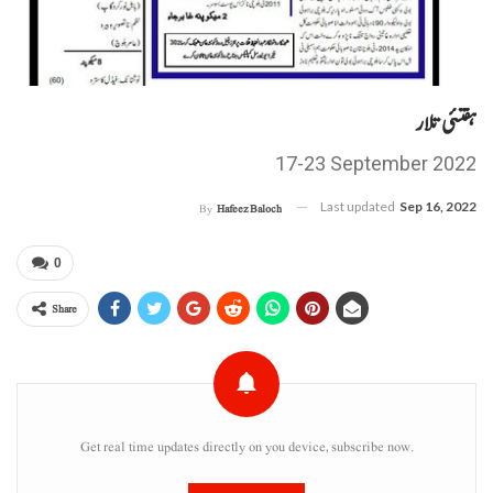
ہفتئی تلار
17-23 September 2022
Last updated
Sep 16, 2022
By
Hafeez Baloch
0
Share
Get real time updates directly on you device, subscribe now.