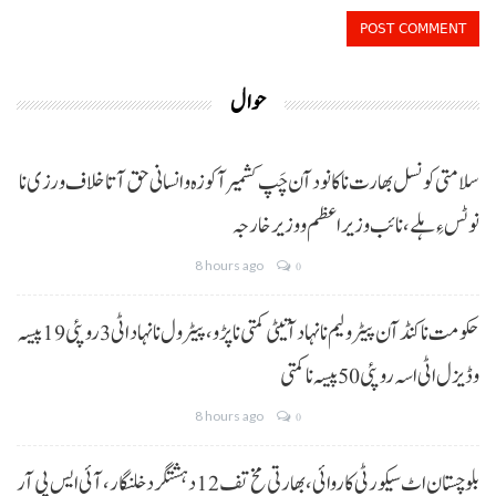
حوال
سلامتی کونسل بھارت نا کانود آن چَپ کشمیر آ کوزہ و انسانی حق آتا خلاف ورزی نا
نوٹس ءِ ہلے،نائب وزیراعظم و وزیر خارجہ
8 hours ago
0
حکومت نا کنڈ آن پیٹرولیم نا نہاد آتیٹی کمتی نا پڑو،پیٹرول نا نہاد اٹی 3 روپئی 19 پیسہ
و ڈیزل اٹی اسہ روپئی 50 پیسہ نا کمتی
8 hours ago
0
بلوچستان اٹ سیکورٹی کاروائی، بھارتی مخ تف 12 دہشتگرد خلنگار،آئی ایس پی آر