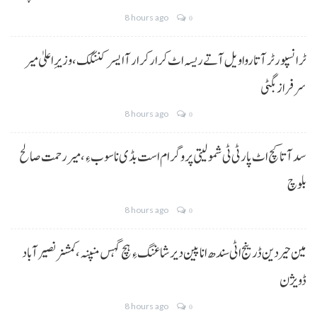
8 hours ago
0
ٹرانسپورٹر آتا روا ویل آتے ریسہ اٹ کرار کرار آ ایسر کننگک ،وزیرِ اعلیٰ میر
سرفراز بگٹی
8 hours ago
0
سد آتا کچ اٹ پارٹی ٹی شمولیتی پروگرام است بڈی نا سوب ءِ،میر رحمت صالح
بلوچ
8 hours ago
0
مین حیردین ڈرینج اٹی سندھ انا پین دیر شاغنگ ءِ ہچ گہس منپنہ،کمشنر نصیرآباد
ڈویژن
8 hours ago
0