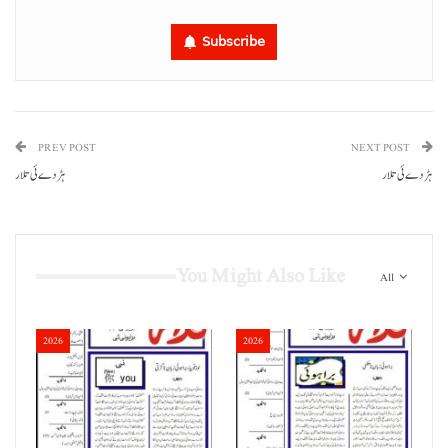
Subscribe
PREV POST
NEXT POST
ہڑدے ئی تلار
You Might Also Like
All
2026
2026