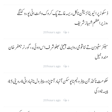
ڈسکوز پرائیویٹائزیشن نا کل ریسہ غاتے پک کروک وخت اٹی پورو کننگے
،وزیراعظم شہباز شریف
20 hours ago
0
سینئر سٹیزن تے ننا قومی روایت آتیٹی بھلو شرف اس دوئی ءِ،گورنر جعفرخان
مندوخیل
20 hours ago
0
حکومت نا کنڈ آن پیٹرولیم نا پوسکن آ نہاد آتا پڑو،پیٹرول نا نہاد اٹی 4 روپئی 45
پیسہ نا ودکی
20 hours ago
0