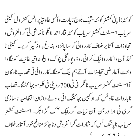
کوئٹہ : ڈپٹی کمشنر کوئٹہ شہک بلوچ نا پارت و اُلسی غاو تیا پرائس کنٹرو ل کمیٹی
سریاب اسسٹنٹ کمشنر سریاب کوئٹہ نثار احمد لانگو نا کماشی ٹی گرانفروش و
تجاوزات آتا برخلاف کارروائی کرسا پانزدہ بندغ ءِ دزگیر کریر۔ کمیٹی نا
کنڈآن دا کارروائیک کرانی روڈ، پودگلی چوک و ایلو علاقیہ غاتیٹ کننگا دا
وخت آ عارضی تجاوزات آتے ہم اینک کننگا۔ کارروائی ٹی قصاب نا دکان
آ اسسٹنٹ کمشنر سریاب نا نگرانی ٹی 700 روپئی فی کلو سو بہا کننگا۔ قصاب
نا بارواٹ غاو ئس کہ او کبین بہا کننگ اٹی ءِ ولے داڑان انتظامیہ نا ساڑی
گری ٹی ارا درجن آن زیات گرراہک آک گڑا ہلکر۔ اسسٹنٹ کمشنر
سریاب نا پاننگ ئس کہ شار اٹ گرانفروش و ناجائز منافع خور آتا برخلاف