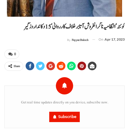
کوئٹہ‘ انتظامیہ نا گرانفروش آتا برخلاف کارروائی‘ 15 دکاندار دزگیر
On
Apr 17, 2023
By
Fayyaz Baloch
0
Share
Get real time updates directly on you device, subscribe now.
Subscribe