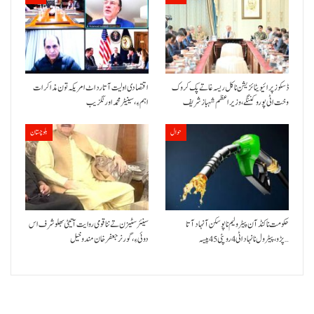
ڈسکوز پرائیویٹائزیشن نا کل ریسہ غاتے پک کروک
اقتصادی اولیت آتا رد اٹ امریکہ تون مذاکرات
وخت اٹی پورو کننگے ،وزیراعظم شہباز شریف
اہم ءِ،سینیٹر محمد اورنگزیب
حوال
بلوچستان
حکومت نا کنڈ آن پیٹرولیم نا پوسکن آ نہاد آتا
سینئر سٹیزن تے ننا قومی روایت آتیٹی بھلو شرف اس
پڑو،پیٹرول نا نہاد اٹی 4 روپئی 45 پیسہ…
دوئی ءِ،گورنر جعفرخان مندوخیل