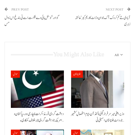
PREV POST
NEXT POST
آبادی تے کم کروک آک جوان وڑاٹ کاریم کیر‘ عائشہ
گوادر‘ کوسٹل ہائی وے شکست اسے ٹی بندغ اس زوال
زہری
مس
You Might Also Like
All
بلوچستان
حوال
وزیراعلیٰ میر سرفراز بگٹی نا کنڈ آن،یومِ استحصالِ کشمیر
دہشت گردی تور مذاکرات نا چارمی دور،پاکستان و
نا رد اٹ بلوچستان اسمبلی ٹی…
امریکہ نا دہشت گردی نا برخلاف کمکاری ءِ…
حوال
حوال