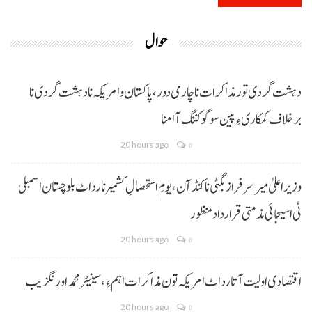
حوال
دہشت گردی تور مذاکرات نا چارمی دور،پاکستان و امریکہ نا دہشت گردی نا
برخلاف کمکاری ءِ پین سوگو کننگ آ امنا
20 hours ago
0
وزیراعلیٰ میر سرفراز بگٹی نا کنڈ آن،یومِ استحصالِ کشمیر نا رد اٹ بلوچستان اسمبلی
ٹی اسیجائی مذمتی قرارداد منظور
20 hours ago
0
اقتصادی اولیت آتا رد اٹ امریکہ تون مذاکرات اہم ءِ،سینیٹر محمد اورنگزیب
20 hours ago
0