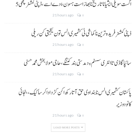
5 اگست سویلی ایشیا نا تاریخ نا بھاز است ہسون ءُ دے اسے،ڈپٹی کمشنر کچھی
21 hours ago
0
ڈپٹی کمشنر فریدہ ترین نا کماشی ٹی کشمیری الس تون یکجہتی کن ریلی
21 hours ago
0
سائپا گاڈی تا انٹری سسٹم ءِ دمدستی بند کننگے، حاجی مولا بخش محمد حسنی
21 hours ago
0
پاکستان کشمیری الس نا بنداوی حق آتا رکھ اکن کڑد ادا کرسا کیک ،بنجائی
کانودوزیر
21 hours ago
0
LOAD MORE POSTS