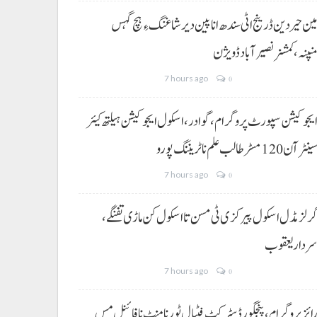
ین حیردین ڈرینج اٹی سندھ انا پین دیر شاغنگ ءِ ہچ گہس
نپنہ،کمشنر نصیرآباد ڈویژن
7 hours ago
0
یجوکیشن سپورٹ پروگرام،گوادر، اسکول ایجوکیشن ہیلتھ کیئر
ینٹر آن 120 مسڑ طالب علم نا ٹریننگ پورو
7 hours ago
0
رلز مڈل اسکول پیرکزی ٹی مسن تا اسکول کن ماڑی تفنگے،
ردار یعقوب
7 hours ago
0
ائز پروگرام، پنجگور ڈسٹرکٹ فٹبال ٹورنامنٹ نا فائنل مس