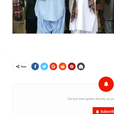
خ
ٹ
،
Share
س
ر
Get real time updates directly on yo
Subscri