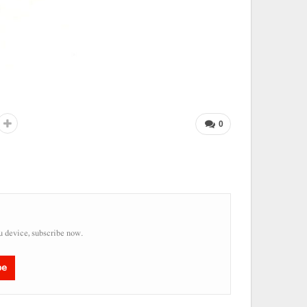
0
u device, subscribe now.
be