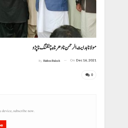
مولانا ہدایت الرحمن نا دھرنا ءِ چٹفنگ نا پڑو
On
Dec 16, 2021
By
Hafeez Baloch
0
u device, subscribe now.
be