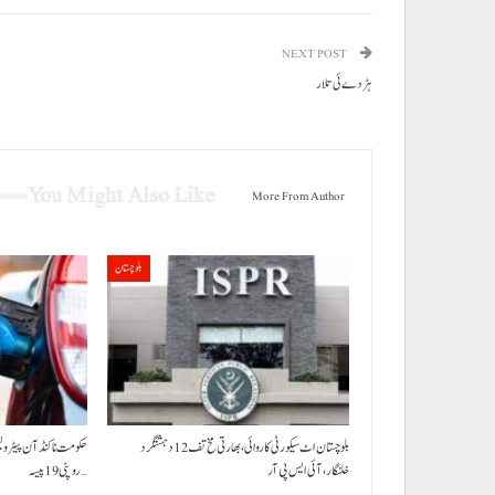
NEXT POST
ہڑدے ئی تلار
You Might Also Like
More From Author
بلوچستان
بلوچستان اٹ سیکورٹی کاروائی، بھارتی مخ تف 12 دہشتگرد
خلنگار،آئی ایس پی آر
روپئی 19 پیسہ…