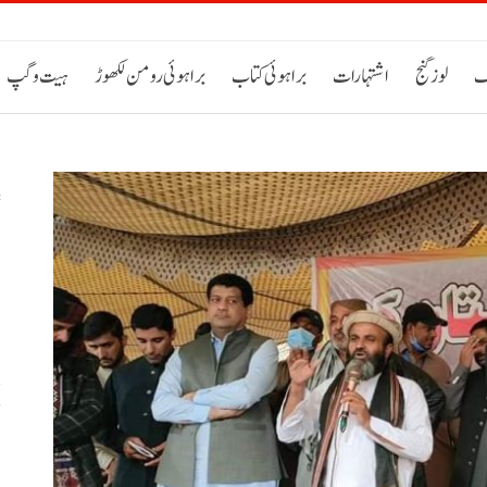
ک
لوز گنج
اشتہارات
براہوئی کتاب
براہوئی رومن لکھوڑ
ہیت و گپ
س
خ
ح
اٹی 