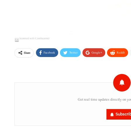
Facebook
Twitter
Google+
ReddIt
Share
Get real time updates directly on yo
Subscri