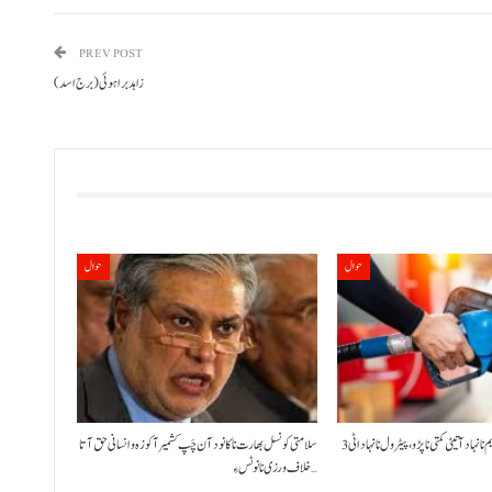
PREV POST
زاہد براہوئی(برج اسد)
حوال
حوال
حکومت نا کنڈ آن پیٹرولیم نا نہاد آتیٹی کمتی نا پڑو،پیٹرول نا نہاد اٹی 3
سلامتی کونسل بھارت نا کانود آن چَپ کشمیر آ کوزہ و انسانی حق آتا
خلاف ورزی نا نوٹس ءِ…