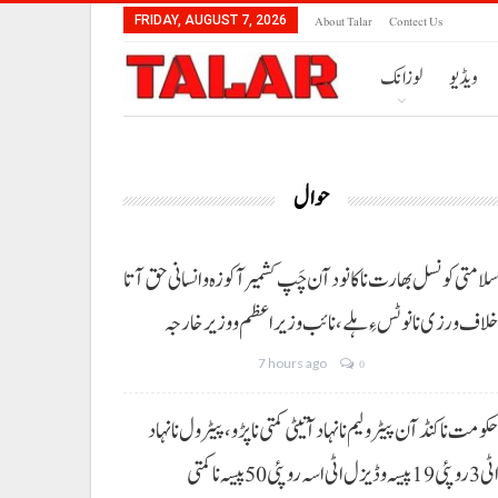
About Talar
Contect Us
FRIDAY, AUGUST 7, 2026
ویڈیو
لوزانک
حوال
لامتی کونسل بھارت نا کانود آن چَپ کشمیر آ کوزہ و انسانی حق آتا
لاف ورزی نا نوٹس ءِ ہلے،نائب وزیراعظم و وزیر خارجہ
7 hours ago
0
کومت نا کنڈ آن پیٹرولیم نا نہاد آتیٹی کمتی نا پڑو،پیٹرول نا نہاد
3 روپئی 19 پیسہ و ڈیزل اٹی اسہ روپئی 50 پیسہ نا کمتی