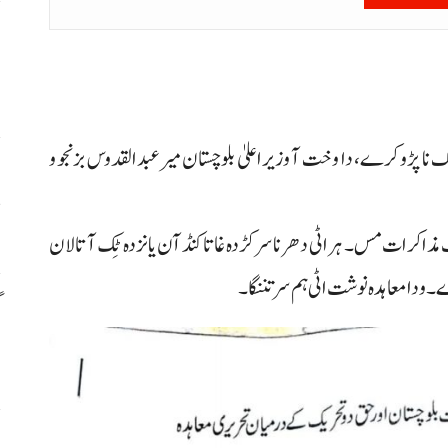
م
م
نگ نا پڑو کرے، دا وخت آ وزیراعلیٰ بلوچستان میر عبدالقدوس بزنجو و
ا
س
مذاکرات مس۔ ہراٹی دھرنا سرکڑدہ غاتا کنڈ آن یانزدہ ٹِک آ تالان
 دا معاہدہ نوشت اٹی ہم سر تننگا۔
گ
س
ر