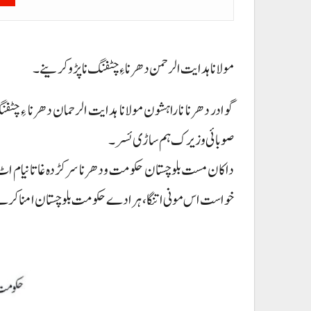
مولانا ہدایت الرحمن دھرنا ءِ چٹفنگ نا پڑو کرینے۔
گوادر دھرنا نا راہشون مولانا ہدایت الرحمان دھرنا ءِ چٹف
صوبائی وزیرک ہم ساڑی ئسر۔
داکان مست بلوچستان حکومت و دھرنا سرکڑدہ غاتا نیام اٹ 
خواست اس مونی اتنگا، ہرادے حکومت بلوچستان امنا کرے۔ و