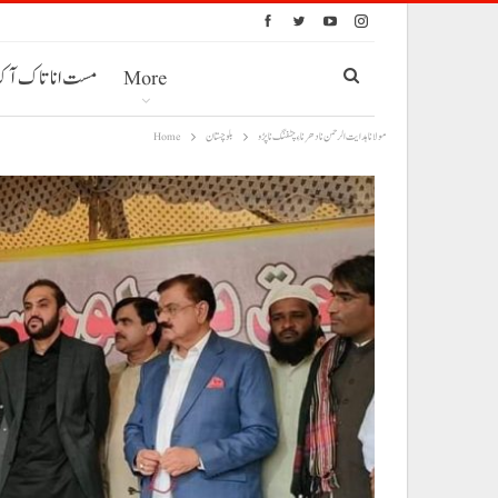
More
مست انا تاک آ
مولانا ہدایت الرحمن نا دھرنا ءِ چٹفنگ نا پڑو
بلوچستان
Home