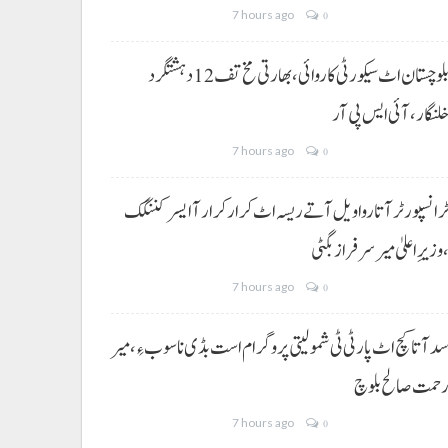
7 hours ago
0
بلوچستان اٹ سیکورٹی کاروائی، بھارتی مخ تف 12 دہشتگرد
لنگار،آئی ایس پی آر
7 hours ago
0
رانسپورٹر آتا روا ویل آتے ریسہ اٹ کرار کرار آ ایسر کننگک
وزیرِ اعلیٰ میر سرفراز بگٹی
7 hours ago
0
د آتا کچ اٹ پارٹی ٹی شمولیتی پروگرام است بڈی نا سوب ءِ،میر
حمت صالح بلوچ
7 hours ago
0