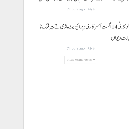
7 hours ago
0
کوئٹہ ٹی 14 اگست آ سرکاری و پرائیویٹ ماڑی تے بیرفنگ نا
ابت دیوان
7 hours ago
0
LOAD MORE POSTS