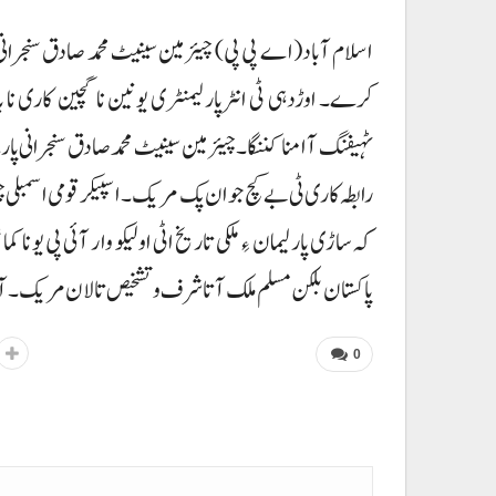
اسلام آباد(اے پی پی) چیئرمین سینیٹ محمد صادق سنجرانی تو
کرے۔ اوڑدہی ٹی انٹرپارلیمنٹری یونین نا گچین کاری نا
ٹہیفنگ آ امنا کننگا۔ چیئرمین سینیٹ محمد صادق سنجرانی پارے
رابطہ کاری ٹی بے کچ جوان پک مریک۔ اسپیکر قومی اسمبلی چیئر
کہ ساڑی پارلیمان ءِ ملکی تاریخ اٹی اولیکو وار آئی پی یو نا 
پاکستان بلکن مسلم ملک آتا شرف و تشخیص تالان مریک۔ آئی
0