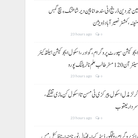
ین حیردین ڈرینج اٹی سندھ انا پین دیر شاغنگ ءِ ہچ گہس
نپنہ،کمشنر نصیرآباد ڈویژن
23 hours ago
0
یجوکیشن سپورٹ پروگرام،گوادر، اسکول ایجوکیشن ہیلتھ کیئر
ینٹر آن 120 مسڑ طالب علم نا ٹریننگ پورو
23 hours ago
0
رلز مڈل اسکول پیرکزی ٹی مسن تا اسکول کن ماڑی تفنگے،
ردار یعقوب
23 hours ago
0
ائز پروگرام، پنجگور ڈسٹرکٹ فٹبال ٹورنامنٹ نا فائنل مس