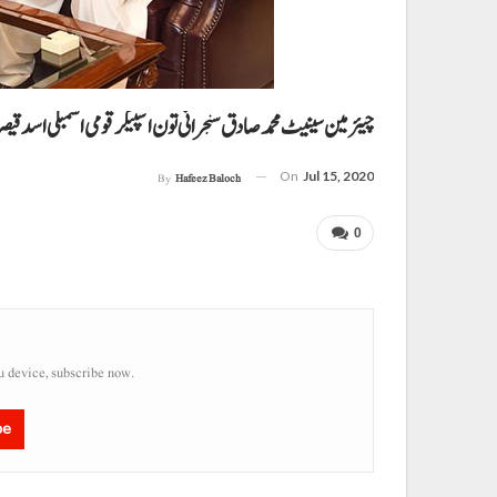
چیئرمین سینیٹ محمد صادق سنجرانی تون اسپیکر قومی اسمبلی اسدقیصر 
On
Jul 15, 2020
By
Hafeez Baloch
0
u device, subscribe now.
be