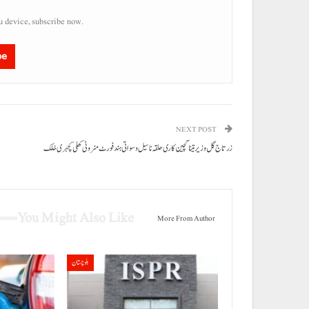
u device, subscribe now.
be
NEXT POST
زرتاج گل وزیر تینا گچین کاری حلقہ نا سیل و سواتی ہند فورٹ منروٹی کھلی کچہری خلک
You Might Also Like
More From Author
بلوچستان