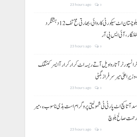
23 hours ago
0
بلوچستان اٹ سیکورٹی کاروائی، بھارتی مخ تف 12 دہشتگرد
لنگار،آئی ایس پی آر
23 hours ago
0
رانسپورٹر آتا روا ویل آتے ریسہ اٹ کرار کرار آ ایسر کننگک
وزیرِ اعلیٰ میر سرفراز بگٹی
23 hours ago
0
د آتا کچ اٹ پارٹی ٹی شمولیتی پروگرام است بڈی نا سوب ءِ،میر
حمت صالح بلوچ
23 hours ago
0