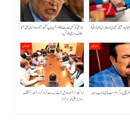
حکومت نا کنڈ آن پیٹرولیم نا نہاد آتیٹی کمتی نا پڑو،پیٹرول نا نہاد اٹی 3
سلامتی کونسل بھارت نا کانود آن چَپ کشمیر آ کوزہ و انسانی حق آتا
خلاف ورزی نا نوٹس ءِ…
بلوچستان
بلوچستان
شمولیتی پروگرام است بڈی نا سوب ءِ،میر
ٹرانسپورٹر آتا روا ویل آتے ریسہ اٹ کرار کرار آ ایسر کننگک
،وزیرِ اعلیٰ میر سرفراز…