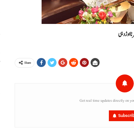
خ
نا اوڑدہی
ٹ
Share
،
Get real time updates directly on yo
س
ر
Subscri