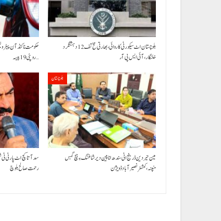
بلوچستان اٹ سیکورٹی کاروائی، بھارتی مخ تف 12 دہشتگرد
خلنگار،آئی ایس پی آر
روپئی 19 پیسہ…
بلوچستان
مین حیردین ڈرینج اٹی سندھ انا پین دیر شاغنگ ءِ ہچ گہس
سد آتا کچ اٹ پارٹی ٹی 
منپنہ،کمشنر نصیرآباد ڈویژن
رحمت صالح بلوچ