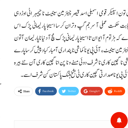
م
ن اسپیکر قومی اسمبلی اسد قیصر چیئرمین سینیٹ نا چیمبر اٹی اوڑدہی
م
 بابت حکمت عملی آ سرجم گپ وتران کرسا اسیجا پارلیمانی پڑک اس
 کہ ہڑتوم آ ایوان تا اسیجا پارلیمانی پڑک مچ آ دنیا نا پارلیمان آتون
ا
مین سینیٹ ءِ آئی پی یو نا کماشی نا پنداری آ مبارکباد پیش کرسا پارے
س
کماشی نا گچین کاری نا شرف دوئی مسنے و نا پن انا گچین کاری آن نئے بیرہ
 پی یو نا صدارتی گچین کاری ٹی بشخ ہلنگ پاکستان کن شرف اسے۔
گ
Facebook
Twitter
Google+
ReddIt
Share
س
ر