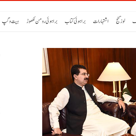
ک
لوز گنج
اشتہارات
براہوئی کتاب
براہوئی رومن لکھوڑ
ہیت و گپ
س
خ
ح
اٹی 