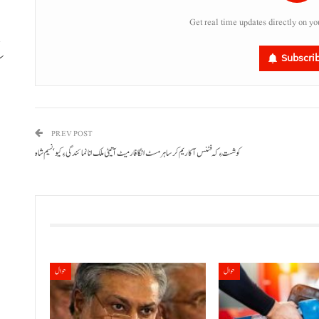
Get real time updates directly on yo
Subscri
ب
PREV POST
کوشست ءِ کہ فٹنس آ کاریم کرسا ہر مسٹ انگا فارمیٹ آتیٹی ملک انا نمائندگی ءِ کیو‘ نسیم شاہ
حوال
حوال