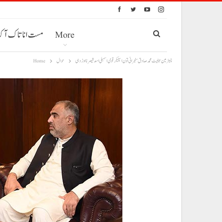
More
مست انا تاک آ
چیئرمین سینیٹ محمد صادق سنجرانی تون اسپیکر قومی اسمبلی اسدقیصر نا اوڑدہی
حوال
Home