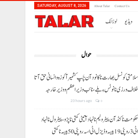
About Talar
Contect Us
SATURDAY, AUGUST 8, 2026
ویڈیو
لوزانک
حوال
لامتی کونسل بھارت نا کانود آن چَپ کشمیر آ کوزہ و انسانی حق آتا
لاف ورزی نا نوٹس ءِ ہلے،نائب وزیراعظم و وزیر خارجہ
23 hours ago
0
کومت نا کنڈ آن پیٹرولیم نا نہاد آتیٹی کمتی نا پڑو،پیٹرول نا نہاد
3 روپئی 19 پیسہ و ڈیزل اٹی اسہ روپئی 50 پیسہ نا کمتی