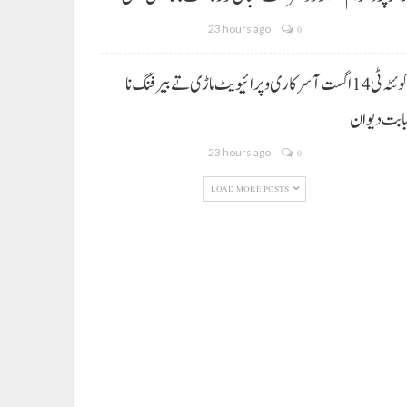
23 hours ago
0
کوئٹہ ٹی 14 اگست آ سرکاری و پرائیویٹ ماڑی تے بیرفنگ نا
ابت دیوان
23 hours ago
0
LOAD MORE POSTS