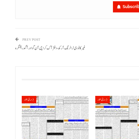
Subscri
PREV POST
غیر کانودی ٹرالرنگ آ رکھ، دفتر آک کراچی آن گوادر آ گدریفنگرہ
ہڑدیئی تلار
ہڑدیئی تلار