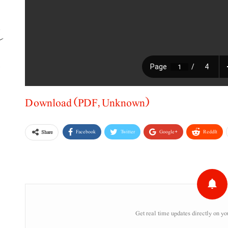
ک
د
Download (PDF, Unknown)
Facebook
Twitter
Google+
ReddIt
Share
Get real time updates directly on yo