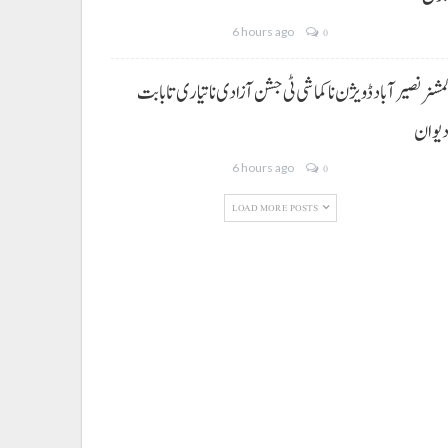
6 hours ago
0
مشنر نصیر آباد ڈویژن نا کماشی ٹی جشن آزادی نا تیاری تا بابت
یوان
6 hours ago
0
LOAD MORE POSTS