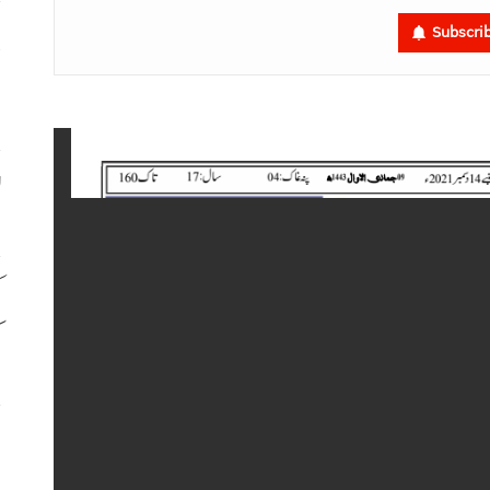
پ
Subscri
خ
ل
ک
ک
م
ب