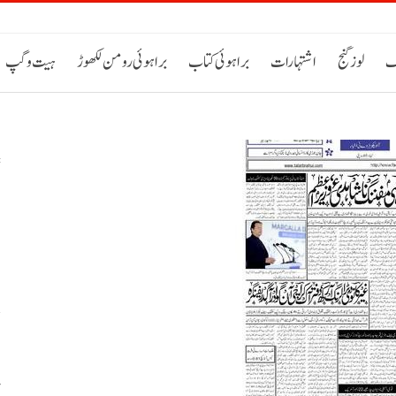
ک
لوز گنج
اشتہارات
براہوئی کتاب
براہوئی رومن لکھوڑ
ہیت و گپ
س
م
ص
پ