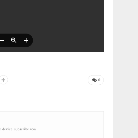
0
u device, subscribe now.