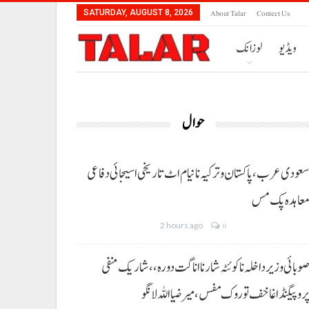
About Talar
Contect Us
SATURDAY, AUGUST 8, 2026
ویڈیو
لوزانک
حوال
عودی عرب، پاکستان و ترکیہ نا نیام اٹ تاریخی اسیجائی دفاعی
عاہدہ پک مس
2 hours ago
0
وبائی وزیر داخلہ نا کوئٹہ شار نا اناگت دورہ،، شاریک منفی
روپیگنڈا غا خف توروک مفس، میر ضیا اللہ لانگو