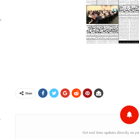
م
ا
خ
Share
ا
م
Get real time updates directly on yo