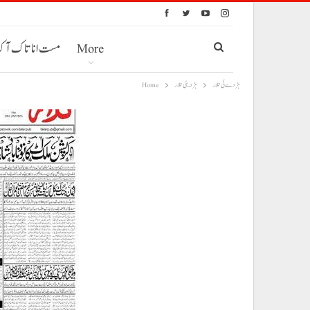
More
مست انا تاک آ
ہڑدے ئی تلار
ہڑدیئی تلار
Home