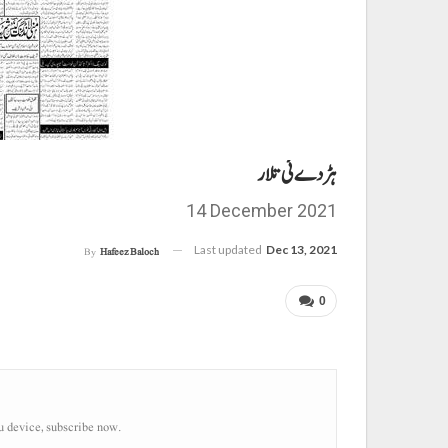
ہڑدے ئی تلار
14 December 2021
Last updated
Dec 13, 2021
By
Hafeez Baloch
0
u device, subscribe now.