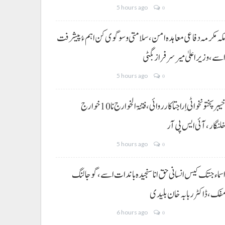
5 hours ago
0
کہ مکرمہ دفاعی معاہدہ امن، سلامتی و سوگوی کن اہم ءُ پیشرفت
سے،وزیراعلیٰ میر سرفراز بگٹی
5 hours ago
0
خیبر پختونخوا ٹی اِرا جتا کارروائی، فتنۃ الخوارج نا 10خوارج
لنگار،آئی ایس پی آر
5 hours ago
0
سماء جتک کیس انسانی حق انا سنجیدہ باندات اسے، گوجالنگ
فک،ڈاکٹر ربابہ خان بلیدی
6 hours ago
0