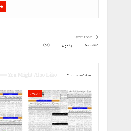
be
NEXT POST
اصطلاحات نثر۔۔۔۔۔۔۔ پٹ و پول۔۔۔۔۔۔۔ (64)
You Might Also Like
More From Author
ہڑدیئی تلار