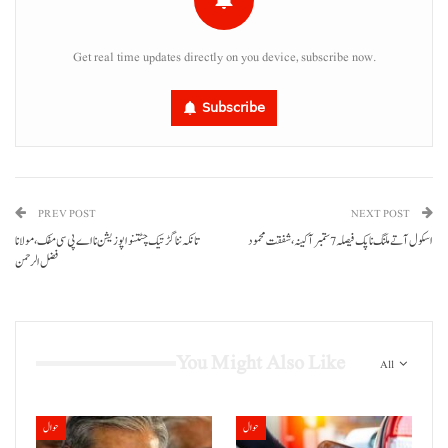
Get real time updates directly on you device, subscribe now.
Subscribe
PREV POST
NEXT POST
اسکول آتے ملنگ نا پک فیصلہ7 ستمبر آ کینہ، شفقت محمود
تانکہ ننا گڑتیک چٹتنو اپوزیشن نا اے پی سی مفک، مولانا
فضل الرحمن
You Might Also Like
All
حوال
حوال