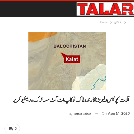
بلوچستان
Home
قلات‘پولیس ولیویز ناکارندہ غاک نوکاپ اٹ گٹ مسہ ٹرک ءِ ریسکیو کریر
On
Aug 14, 2020
By
Hafeez Baloch
0