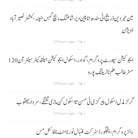
مین حیردین ڈرینج اٹی سندھ انا پین دیر شاغنگ ءِ ہچ گہس منپنہ،کمشنر نصیرآباد
ڈویژن
13 hours ago
0
ایجوکیشن سپورٹ پروگرام،گوادر، اسکول ایجوکیشن ہیلتھ کیئر سینٹر آن 120
مسڑ طالب علم نا ٹریننگ پورو
13 hours ago
0
گرلز مڈل اسکول پیرکزی ٹی مسن تا اسکول کن ماڑی تفنگے، سردار یعقوب
13 hours ago
0
رائز پروگرام، پنجگور ڈسٹرکٹ فٹبال ٹورنامنٹ نا فائنل مس