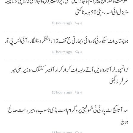
حکومت نا کنڈ آن پیٹرولیم نا نہاد آتیٹی کمتی نا پڑو،پیٹرول نا نہاد اٹی 3 روپئی 19 پیسہ
و ڈیزل اٹی اسہ روپئی 50 پیسہ نا کمتی
13 hours ago
0
بلوچستان اٹ سیکورٹی کاروائی، بھارتی مخ تف 12 دہشتگرد خلنگار،آئی ایس پی آر
13 hours ago
0
ٹرانسپورٹر آتا روا ویل آتے ریسہ اٹ کرار کرار آ ایسر کننگک ،وزیرِ اعلیٰ میر
سرفراز بگٹی
13 hours ago
0
سد آتا کچ اٹ پارٹی ٹی شمولیتی پروگرام است بڈی نا سوب ءِ،میر رحمت صالح
بلوچ
13 hours ago
0