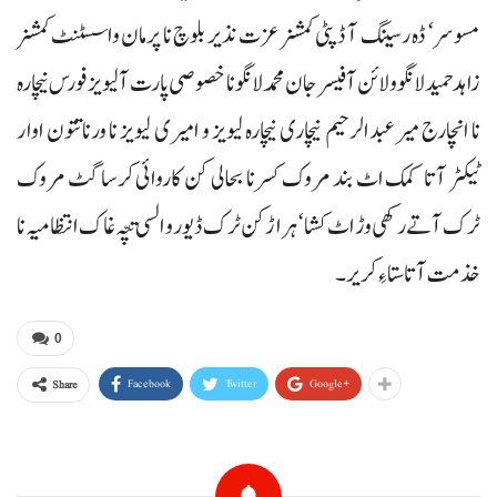
مسوسر‘ ڈہ رسینگ آ ڈپٹی کمشنر عزت نذیر بلوچ نا پرمان واسسٹنٹ کمشنر
زاہد حمید لانگو و لائن آفیسر جان محمد لانگو نا خصوصی پارت آ لیویز فورس نیچارہ
نا انچارج میر عبدالرحیم نیچاری نیچارہ لیویز و امیری لیویز نا ورناتتون اوار
ٹیکٹر آتا کمک اٹ بند مروک کسر نا بحالی کن کاروائی کرسا گٹ مروک
ٹرک آتے رکھی وڑ اٹ کشا‘ ہراڑکن ٹرک ڈیور و السی تپّہ غاک انتظامیہ نا
خذمت آتا ستاءِ کریر۔
0
Facebook
Twitter
Google+
Share