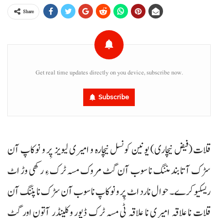
Share
Get real time updates directly on you device, subscribe now.
Subscribe
قلات (فیض نیچاری) یونین کونسل نیچارہ و امیری لیویز پِر و نوکاپ آن
سڑک آتابند مننگ نا سوب آن گٹ مروک مسہ ٹرک ءِ رکھی وڑ اٹ
ریسکیو کرے۔ حوال نارد اٹ پِر و نوکاپ ناسوب آن سڑک نا پننگ آن
قلات نا علاقہ امیری نا علاقہ ٹی مسہ ٹرک ڈیور وکلینڈر آتون اور گٹ