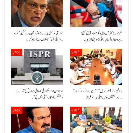
حکومت نا کنڈ آن پیٹرولیم نا نہاد آتیٹی کمتی نا
سلامتی کونسل بھارت نا کانود آن چَپ کشمیر آ کوزہ و
پڑو،پیٹرول نا نہاد اٹی 3 روپئی 19 پیسہ…
انسانی حق آتا خلاف ورزی نا نوٹس ءِ…
بلوچستان
بلوچستان
ٹرانسپورٹر آتا روا ویل آتے ریسہ اٹ کرار کرار آ
بلوچستان اٹ سیکورٹی کاروائی، بھارتی مخ تف 12
ایسر کننگک ،وزیرِ اعلیٰ میر سرفراز…
دہشتگرد خلنگار،آئی ایس پی آر
بلوچستان
بلوچستان