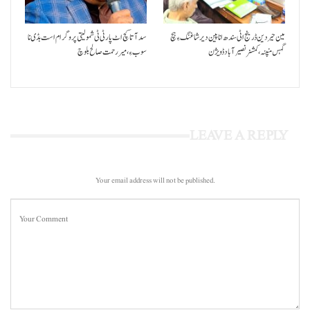
مین حیردین ڈرینج اٹی سندھ انا پین دیر شاغنگ ءِ ہچ
سد آتا کچ اٹ پارٹی ٹی شمولیتی پروگرام است بڈی نا
گہس منپنہ،کمشنر نصیرآباد ڈویژن
سوب ءِ،میر رحمت صالح بلوچ
LEAVE A REPLY
Your email address will not be published.