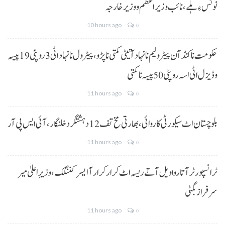
نوٹس ءِ ہلے،نائب وزیراعظم و وزیر خارجہ
10 hours ago
0
حکومت نا کنڈ آن پیٹرولیم نا نہاد آتیٹی کمتی نا پڑو،پیٹرول نا نہاد اٹی 3 روپئی 19 پیسہ
و ڈیزل اٹی اسہ روپئی 50 پیسہ نا کمتی
11 hours ago
0
بلوچستان اٹ سیکورٹی کاروائی، بھارتی مخ تف 12 دہشتگرد خلنگار،آئی ایس پی آر
11 hours ago
0
ٹرانسپورٹر آتا روا ویل آتے ریسہ اٹ کرار کرار آ ایسر کننگک ،وزیرِ اعلیٰ میر
سرفراز بگٹی
11 hours ago
0