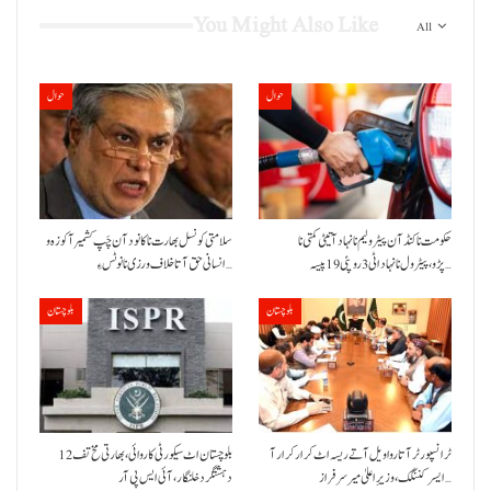
You Might Also Like
All
حوال
حوال
حکومت نا کنڈ آن پیٹرولیم نا نہاد آتیٹی کمتی نا
سلامتی کونسل بھارت نا کانود آن چَپ کشمیر آ کوزہ و
پڑو،پیٹرول نا نہاد اٹی 3 روپئی 19 پیسہ…
انسانی حق آتا خلاف ورزی نا نوٹس ءِ…
بلوچستان
بلوچستان
ٹرانسپورٹر آتا روا ویل آتے ریسہ اٹ کرار کرار آ
بلوچستان اٹ سیکورٹی کاروائی، بھارتی مخ تف 12
ایسر کننگک ،وزیرِ اعلیٰ میر سرفراز…
دہشتگرد خلنگار،آئی ایس پی آر