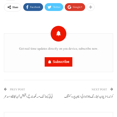
Facebook
Twitter
Google+
Share
Get real time updates directly on you device, subscribe now.
Subscribe
PREV POST
NEXT POST
کوئٹہ ماسٹر پلان، ٹینڈرنگ 30 جولائی اسکان پورو کننگک
ٹی ٹی کیو نا کمک مسہ لکھ بندغ ءِ انفیکشن آن بچفنگا،اسد عمر