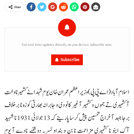
Share
Get real time updates directly on you device, subscribe now.
Subscribe
اسلام آباد (اے پی پی) وزیراعظم عمران خان یوم شہدائے کشمیر نا وخت
آ کشمیری تے جموں و کشمیر آ غیر کانودی و جابرانہ بھارتی کوزہ نا برخلاف
برجا جہد آ خراج تحسین پیش کرسا پارینے کہ 13 جولائی 1931 نا شہید
آک اینو نا کشمیری مزاحمت نا بن و بنداو ئسر۔ دوشنبے نادے آ یوم