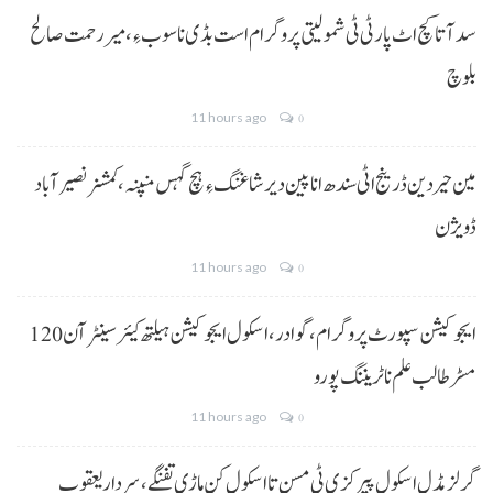
سد آتا کچ اٹ پارٹی ٹی شمولیتی پروگرام است بڈی نا سوب ءِ،میر رحمت صالح
بلوچ
11 hours ago
0
مین حیردین ڈرینج اٹی سندھ انا پین دیر شاغنگ ءِ ہچ گہس منپنہ،کمشنر نصیرآباد
ڈویژن
11 hours ago
0
ایجوکیشن سپورٹ پروگرام،گوادر، اسکول ایجوکیشن ہیلتھ کیئر سینٹر آن 120
مسڑ طالب علم نا ٹریننگ پورو
11 hours ago
0
گرلز مڈل اسکول پیرکزی ٹی مسن تا اسکول کن ماڑی تفنگے، سردار یعقوب