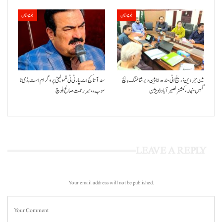
بلوچستان
بلوچستان
مین حیردین ڈرینج اٹی سندھ انا پین دیر شاغنگ ءِ ہچ
سد آتا کچ اٹ پارٹی ٹی شمولیتی پروگرام است بڈی نا
گہس منپنہ،کمشنر نصیرآباد ڈویژن
سوب ءِ،میر رحمت صالح بلوچ
LEAVE A REPLY
Your email address will not be published.