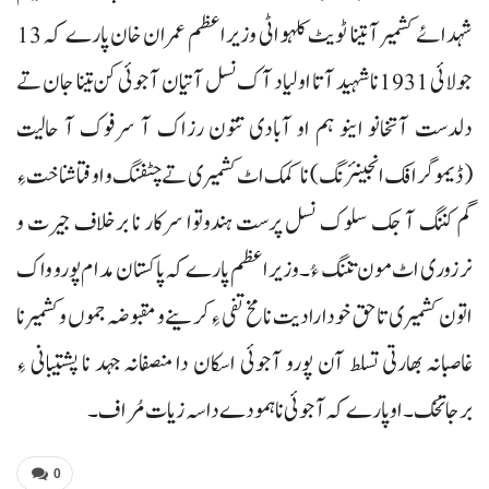
شہدائے کشمیر آ تینا ٹویٹ کلہو اٹی وزیراعظم عمران خان پارے کہ 13
جولائی 1931نا شہید آتا اولیاد آک نسل آتیان آجوئی کن تینا جان تے
دلدست آتخانو اینو ہم او آبادی تتون رزاک آ سرفوک آ حالیت
(ڈیموگرافک انجینئرنگ) نا کمک اٹ کشمیری تے چٹفنگ و اوفتا شناخت ءِ
گم کننگ آ جک سلوک نسل پرست ہندوتوا سرکار نا برخلاف جیرت و
نرزوری اٹ مون تننگ ءُ۔ وزیراعظم پارے کہ پاکستان مدام پورو واک
اتون کشمیری تا حق خودارادیت نا مخ تفی ءِ کرینے و مقبوضہ جموں و کشمیر نا
غاصبانہ بھارتی تسلط آن پورو آجوئی اسکان دا منصفانہ جہد نا پشتیبانی ءِ
برجاتخک۔ اوپارے کہ آجوئی نا ہمودے داسہ زیات مُراف۔
0