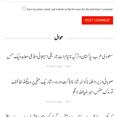
Save my name, email, and website in this browser for the next time I comment.
حوال
سعودی عرب، پاکستان و ترکیہ نا نیام اٹ تاریخی اسیجائی دفاعی معاہدہ پک مس
4 hours ago
0
صوبائی وزیر داخلہ نا کوئٹہ شار نا اناگت دورہ،، شاریک منفی پروپیگنڈا غا خف
توروک مفس، میر ضیا اللہ لانگو
6 hours ago
0