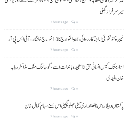
مکہ مکرمہ دفاعی معاہدہ امن، سلامتی و سوگوی کن اہم ءُ پیشرفت اسے،وزیراعلیٰ
میر سرفراز بگٹی
7 hours ago
0
خیبر پختونخوا ٹی اِرا جتا کارروائی، فتنۃ الخوارج نا 10خوارج خلنگار،آئی ایس پی آر
7 hours ago
0
اسماء جتک کیس انسانی حق انا سنجیدہ باندات اسے، گوجالنگ مفک،ڈاکٹر ربابہ
خان بلیدی
7 hours ago
0
پاکستان و بیلاروس نا تعلقداری تیٹی بھلو گچینی اس بسنے، جام کمال خان
7 hours ago
0