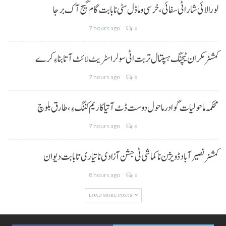
لورالائی شار اٹی سفائی، خرسی و ماڈل سٹی نا بابت گام گیج آک برجا
7 hours ago
0
کمشنر مکران ٹیچنگ ہسپتال تربت اٹی سولر اسٹریٹ لائٹ آتا بناءِ کرے
7 hours ago
0
محکمہ ماحولیات گوادر ماحول دوست ڈٹ آتیا کاریم کننگ ءِ، طارق بلوچ
7 hours ago
0
کمشنر نصیر آباد ڈویژن نا کماشی ٹی جشن آزادی نا تیاری تا بابت دیوان
8 hours ago
0
LOAD MORE POSTS