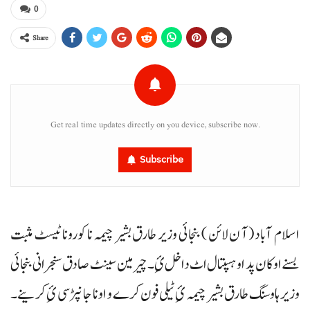
0
Share
Get real time updates directly on you device, subscribe now.
Subscribe
اسلام آباد (آ ن لائن ) بنجائی وزیر طارق بشیر چیمہ نا کورونا ٹیسٹ مثبت
بسنے اوکان پد او ہسپتال اٹ داخل ئِ۔ چیرمین سینٹ صادق سنجرانی بنجائی
وزیر ہاوسنگ طارق بشیر چیمہ ئِ ٹیلی فون کرے و اونا جانپڑسی ئِ کرینے۔