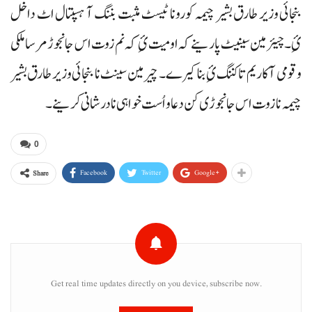
بنجائی وزیر طارق بشیر چیمہ کورونا ٹیسٹ مثبت بننگ آ ہسپتال اٹ داخل
ئِ۔ چیئرمین سینیٹ پارینے کہ اومیت ئِ کہ نم زوت اس جانجوڑ مرسا ملکی
و قومی آ کاریم تا کننگ ئِ بنا کیرے۔ چیرمین سینٹ نا بنجائی وزیر طارق بشیر
چیمہ نا زوت اس جانجوڑی کن دعا و اُست خواہی نا درشانی کرینے۔
0
Facebook
Twitter
Google+
Share
Get real time updates directly on you device, subscribe now.