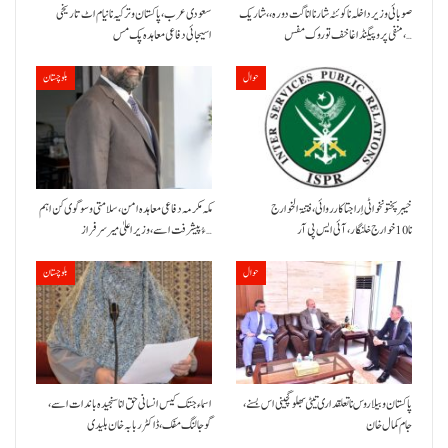
صوبائی وزیر داخلہ نا کوئٹہ شار نا اناگت دورہ،، شاریک
سعودی عرب، پاکستان و ترکیہ نا نیام اٹ تاریخی
منفی پروپیگنڈا غا خف توروک مفس،…
اسیجائی دفاعی معاہدہ پک مس
حوال
بلوچستان
خیبر پختونخوا ٹی اِرا جتا کارروائی، فتنۃ الخوارج
مکہ مکرمہ دفاعی معاہدہ امن، سلامتی و سوگوی کن اہم
نا 10خوارج خلنگار،آئی ایس پی آر
ءُ پیشرفت اسے،وزیراعلیٰ میر سرفراز…
حوال
بلوچستان
پاکستان و بیلاروس نا تعلقداری تیٹی بھلو گچینی اس بسنے،
اسماء جتک کیس انسانی حق انا سنجیدہ باندات اسے،
جام کمال خان
گوجالنگ مفک،ڈاکٹر ربابہ خان بلیدی