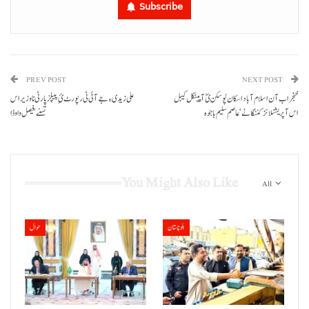
Subscribe
PREV POST
NEXT POST
خنجراب آن اسلا م آباد اسکان پُوسکن ئُ آپیٹکل کیبل
علی زیدی ءِ جے آئی ٹی رپورٹ ئِ پیپلزپارٹی نا وزیر اس
اس آپریشنلائز کننگانے‘ عاصم سلیم باجوہ
تسنے‘ فیصل واوڈا
You Might Also Like
All
بلوچستان
حوال