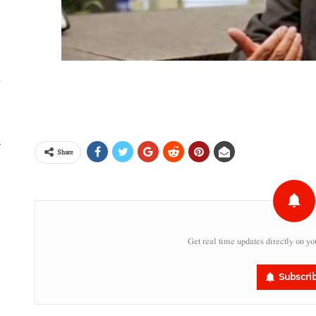
خ
ٹ
Share
،
س
Get real time updates directly on yo
ر
Subscri