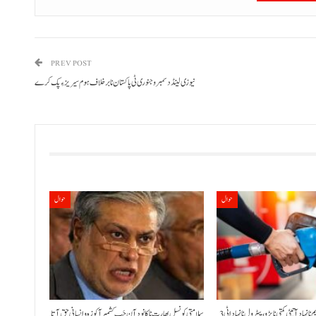
PREV POST
نیوزی لینڈ دسمبر و جنوری ٹی پاکستان نا برخلاف ہوم سیریز ءِ پک کرے
حوال
حوال
حکومت نا کنڈ آن پیٹرولیم نا نہاد آتیٹی کمتی نا پڑو،پیٹرول نا نہاد اٹی 3
سلامتی کونسل بھارت نا کانود آن چَپ کشمیر آ کوزہ و انسانی حق آتا