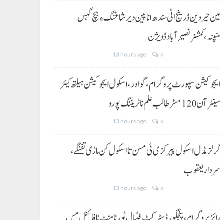
ین حیردین ڈرینج اٹی سندھ انا پین دیر شاغنگ ءِ ہچ گہس
نپنہ،کمشنر نصیرآباد ڈویژن
13 hours ago
0
یجوکیشن سپورٹ پروگرام،گوادر، اسکول ایجوکیشن ہیلتھ کیئر
ینٹر آن 120 مسڑ طالب علم نا ٹریننگ پورو
13 hours ago
0
رلز مڈل اسکول پیرکزی ٹی مسن تا اسکول کن ماڑی تفنگے،
ردار یعقوب
13 hours ago
0
ائز پروگرام، پنجگور ڈسٹرکٹ فٹبال ٹورنامنٹ نا فائنل مس