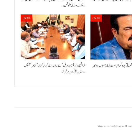
خلاف ورزی نا نوٹس ءِ…
بلوچستان
بلوچستان
شمولیتی پروگرام است بڈی نا سوب ءِ،میر
ٹرانسپورٹر آتا روا ویل آتے ریسہ اٹ کرار کرار آ ایسر کننگک
،وزیرِ اعلیٰ میر سرفراز…
Your email address will not