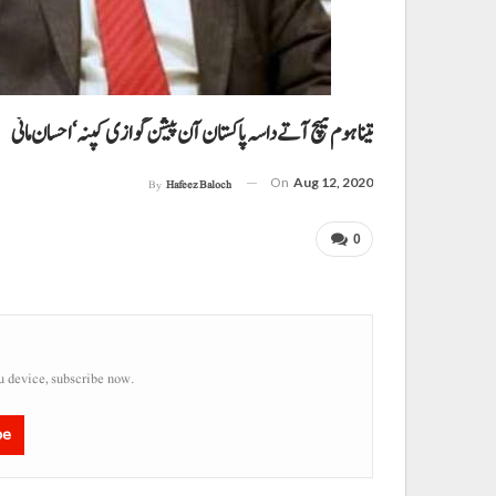
تینا ہوم میچ آتے داسہ پاکستان آن پیشن گوازی کپنہ‘احسان مانی
On
Aug 12, 2020
By
Hafeez Baloch
0
u device, subscribe now.
be