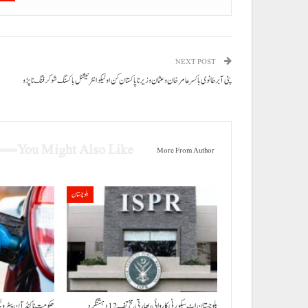
NEXT POST
پنی آ برطانوی باکسر عامر خان و عثمان وزیر نا پاکستان کن اولیکو انٹرنیشنل باکسنگ شو کرفنگ نا پڑو
You Might Also Like
More From Author
بلوچستان
بلوچستان اٹ سیکورٹی کاروائی، بھارتی مخ تف 12 دہشتگرد