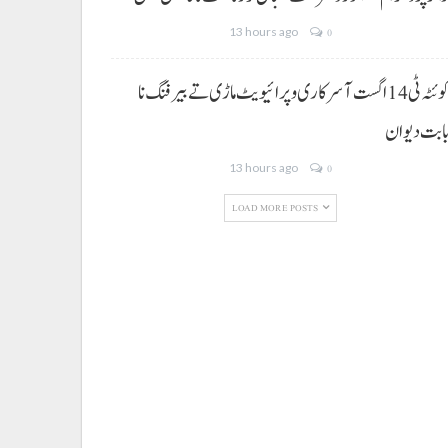
13 hours ago
0
کوئٹہ ٹی 14 اگست آ سرکاری و پرائیویٹ ماڑی تے بیرفنگ نا
ابت دیوان
13 hours ago
0
LOAD MORE POSTS