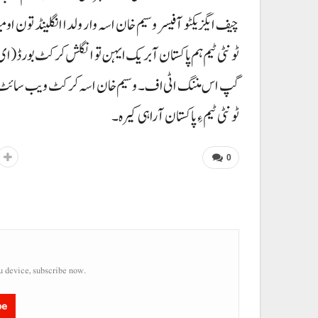
ٹونٹی ٹیم ہم پاکستان آ بریک ایہن تو انگلش کرکٹ بورڈ (ای 
گپ اس مننگ اٹی اف۔ وسیم خان اسہ کرکٹ ویب سائٹ ا
ٹونٹی ٹیم ءِ پاکستان آ راہی کیرہ۔
0
u device, subscribe now.
be