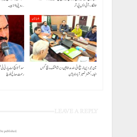
خلنگار،آئی ایس پی آر
روپئی 19 پیسہ…
بلوچستان
مین حیردین ڈرینج اٹی سندھ انا پین دیر شاغنگ ءِ ہچ گہس
سد آتا کچ اٹ پارٹی ٹی 
منپنہ،کمشنر نصیرآباد ڈویژن
رحمت صالح بلوچ
LEAVE A REPLY
 be published.