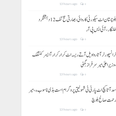
13 hours ago
0
بلوچستان اٹ سیکورٹی کاروائی، بھارتی مخ تف 12 دہشتگرد
لنگار،آئی ایس پی آر
13 hours ago
0
رانسپورٹر آتا روا ویل آتے ریسہ اٹ کرار کرار آ ایسر کننگک
وزیرِ اعلیٰ میر سرفراز بگٹی
13 hours ago
0
د آتا کچ اٹ پارٹی ٹی شمولیتی پروگرام است بڈی نا سوب ءِ،میر
حمت صالح بلوچ
13 hours ago
0