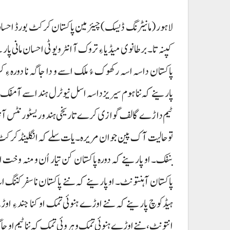
لاہور (مانیٹرنگ ڈیسک) چیئرمین پاکستان کرکٹ بورڈ احسانی م
پاکستان داسہ اسہ رکھوک ءُ ملک اسے و دا جاگہ نا دورہ ءِ
پارینے کہ ننا ہوم سیریز داسہ اسل نیوٹرل ہند اسے آ مفک، تی
تو حالیت آک پین جوان مریرہ۔ یات سلے کہ انگلینڈ کرکٹ ٹی
بنفک۔ او پارینے کہ دورہ پاکستان کن تیار اُن و منہ وخت ا
پاکستان آ ہنتونٹ۔ او پارینے کہ ننے پاکستان نا سفر کننگ ا
ہیڈکوچ پارینے کہ ننے اوڑے ہنوئی تمک او کنا جند ءِ او
انتونٹ، ننے اوڑے ہنوئی تمک و ہروئی تمک کہ ننا ٹیم او جاگہ