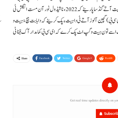
چیف ایگزیکٹو آفیسر وسیم خان اسہ وار ولدا انگلینڈ تون اومیت آتے گنڈسا پارینے کہ 2022ء نا شیڈول ٹور آن مست انگلش ٹی
سی بی) گچین آ لوز آتے ٹی دا ہیت ءِ پک کرینے کہ دا بابت ہچ ءُ ہیت و
سے تون ہیت وگپ اٹ پک کرے کہ ای سی بی کمامدار آک تینا ٹی
ب
Facebook
Twitter
Google+
ReddIt
Share
Get real time updates directly on yo
Subscri