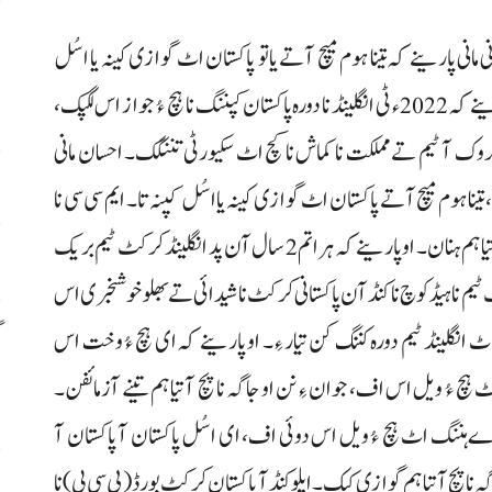
م
انی پارینے کہ تینا ہوم میچ آتے یاتو پاکستان اٹ گوازی کینہ یا اسُل
م
کپنہ تا۔ برطانوی میڈیا ءِ تروک آ انٹرویو ٹی احسان مانی پارینے کہ 2022ء ٹی انگلینڈ نا دورہ پاکستان کپننگ نا ہچ ءُ جواز اس لگپک،
 کروک آ ٹیم تے مملکت نا کماش نا کچ اٹ سکیورٹی تننگک۔ احسان مانی
ا
نا ہوم میچ آتے پاکستان اٹ گوازی کینہ یا اسُل کپنہ تا۔ ایم سی سی نا
س
ٹیم داڑے گالف گوازی کرے تاریخی ہند و ریسٹورنٹس آتیا ہم ہنان۔ او پارینے کہ ہراتم 2 سال آن پد انگلینڈ کرکٹ ٹیم بریک
م نا ہیڈکوچ نا کنڈآن پاکستانی کرکٹ نا شیدائی تے بھلو خوشخبری اس
گ
ٹ انگلینڈ ٹیم دورہ کننگ کن تیار ءِ۔ او پارینے کہ ای ہچ ءُ وخت اس
س
ٹ ہچ ءُ ویل اس اف، جوان ءِ نن او جاگہ نا پچ آتیا ہم تینے آزمائفن۔
ڑے ہننگ اٹ ہچ ءُ ویل اس دوئی اف، ای اسُل پاکستان آ پاکستان آ
 نا پچ آتیا ہم گوازی کیک۔ ایلو کنڈآ پاکستان کرکٹ بورڈ (پی سی بی) نا
ر