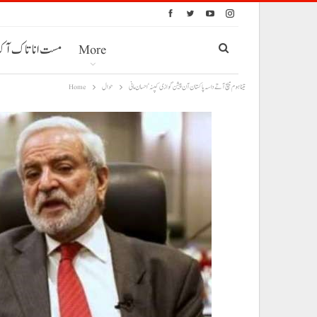
More
مست انا تاک آ
تینا ہوم میچ آتے داسہ پاکستان آن پیشن گوازی کپنہ‘احسان مانی
حوال
Home