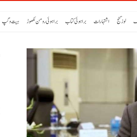
ک
لوز گنج
اشتہارات
براہوئی کتاب
براہوئی رومن لکھوڑ
ہیت و گپ
س
خ
ح
اٹی 