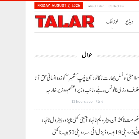
About Talar
Contect Us
FRIDAY, AUGUST 7, 2026
ویڈیو
لوزانک
حوال
لامتی کونسل بھارت نا کانود آن چَپ کشمیر آ کوزہ و انسانی حق آتا
لاف ورزی نا نوٹس ءِ ہلے،نائب وزیراعظم و وزیر خارجہ
13 hours ago
0
کومت نا کنڈ آن پیٹرولیم نا نہاد آتیٹی کمتی نا پڑو،پیٹرول نا نہاد
3 روپئی 19 پیسہ و ڈیزل اٹی اسہ روپئی 50 پیسہ نا کمتی