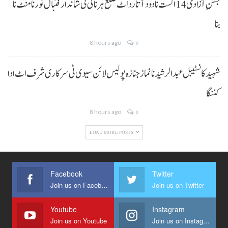
جشنِ آزادی 14 اگست نا دود آتا رد اٹ ضلع ہرنائی ٹی شاندار فٹبال ٹورنامنٹ نا
بنا
8 hours ago
0
شہید کانسٹیبل عبدالرشید نا نماز جنازہ پولیس لائن سیوی ٹی سرکاری شرف اٹ ادا
کننگا
8 hours ago
0
LOAD MORE POSTS
Facebook
Twitter
Join us on Facebook
Join us on Twitter
Youtube
Instagram
Join us on Youtube
Join us on Instagram