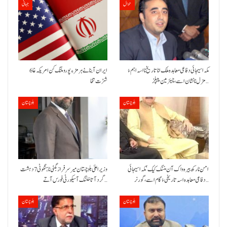
حوال
جہانی
مکہ اسیجائی دفاعی معاہدہ ملک انا تاریخ نا اسہ اہم ءُ
ایران آبنائے ہرمز ءِ پورو ملنگ کن امریکہ غا 6
مزل نا نشان اسے، چیئرمین پیپلز…
شڑت تخا
بلوچستان
بلوچستان
امن نا رکھ بیرہ واک آن مننگ کیک‘ مکہ اسیجائی
وزیراعلیٰ بلوچستان میر سرفراز بگٹی نا ہنگو ٹی 7 دہشت
دفاعی معاہدہ اسہ تاریخی ءُ گام اسے،گورنر…
گرد آتا خلنگ آ سیکورٹی فورس آتے…
بلوچستان
بلوچستان