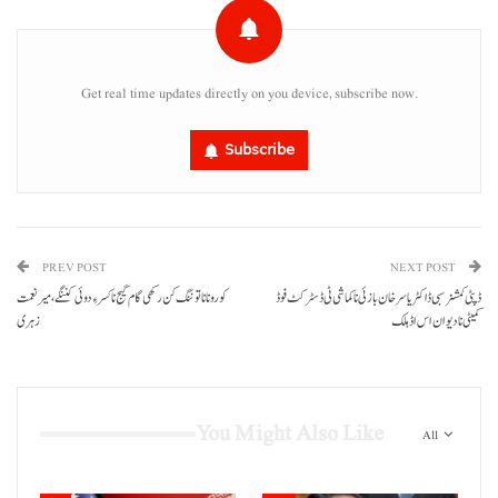
Get real time updates directly on you device, subscribe now.
Subscribe
PREV POST
NEXT POST
ڈپٹی کمشنر سبی ڈاکٹر یاسر خان بازئی نا کماشی ٹی ڈسٹرکٹ فوڈ
کورونا نا توننگ کن رکھی گام گیج نا کسر ءِ دوئی کننگے، میر نعمت
کمیٹی نا دیوان اس اڈ ہلک
زہری
You Might Also Like
All