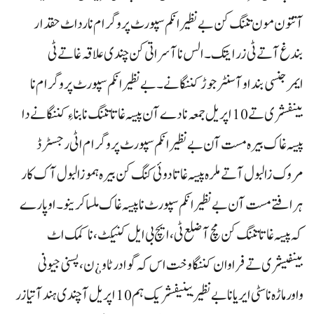
آتتون مون تننگ کن بے نظیر انکم سپورٹ پروگرام نا رداٹ حقدار
بندغ آتے ٹی زر ایتک۔ الس نا آسراتی کن چندی علاقہ غاتے ٹی
ایمرجنسی بنداو آ سنٹر جوڑ کننگانے۔ بے نظیر انکم سپورٹ پروگرام نا
بینفشری تے 10 اپریل جمعہ نا دے آن پیسہ غاتا تننگ نا بناءِ کننگانے دا
پیسہ غاک بیرہ مست آن بے نظیر انکم سپورٹ پروگرام اٹی رجسٹرڈ
مروک زالبول آتے ملرہ پیسہ غاتا دوئی کنگ کن بیرہ ہموزالبول آک کار
ہرافتے مست آن بے نظیر انکم سپورٹ نا پیسہ غاک ملساکرینو۔ اوپارے
کہ پیسہ غاتا تننگ کن مچ آ ضلع ٹی، ایچ بی ایل کنیکٹ، نا کمک اٹ
بینفیشری تے فراوان کننگا وخت اس کہ گوادر ٹاو ¿ن، پسنی جیونی
واورماڑہ نا سٹی ایریا نا بے نظیر بینیفشریک ہم 10اپریل آ چندی ہند آتیا زر