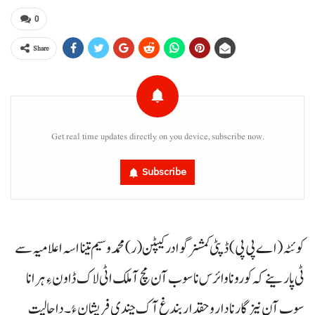
0
Share
Get real time updates directly on you device, subscribe now.
Subscribe
کوئٹہ (اے پی پی) ڈپٹی کمشنر گوادر کیپٹن (ر) محمدوسیم تینا اسہ اعلامیہ سے
ٹی پارینے
کہ کوروناوائرس نا سوب آن مچ آ ملک اٹی لاک ڈاون ءِ ہرانا
سوب آن نیزگار نادار و حقدار بندغ آک چندی فریشان ءُ۔ داحالیت