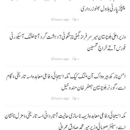
پیپلز پارٹی بلاول بھٹو زرداری
8 hours ago
0
وزیراعلیٰ بلوچستان میر سرفراز بگٹی نا ہنگو ٹی 7 دہشت گرد آتا خلنگ آ سیکورٹی
فورس آتے خراجِ تحسین
8 hours ago
0
امن نا رکھ بیرہ واک آن مننگ کیک‘ مکہ اسیجائی دفاعی معاہدہ اسہ تاریخی ءُ گام
اسے،گورنر بلوچستان جعفر خان مندوخیل
8 hours ago
0
مکہ اسیجائی دفاعی معاہدہ ڈیہہ نا ساڑی حالیت آتا رِد اٹی اسہ تاریخی ءُ مزل نا نشان
اسے،سینئر صوبائی وزیر میر محمد صادق عمرانی