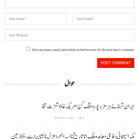
Save my name, email, and website in this browser for the next time I comment.
حوال
ایران آبنائے ہرمز ءِ پورو ملنگ کن امریکہ غا 6 شڑت تخا
8 hours ago
0
مکہ اسیجائی دفاعی معاہدہ ملک انا تاریخ نا اسہ اہم ءُ مزل نا نشان اسے، چیئرمین