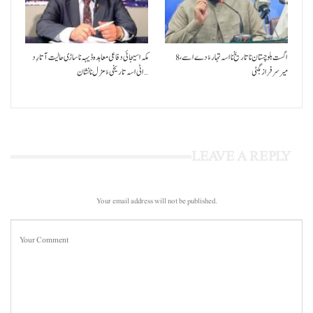
8 اگست بلوچستان نا تاریخ نا اسہ تہار ءُ دے اسے،
مکہ اسیجائی دفاعی معاہدہ ڈیہہ نا ساڑی حالیت آتا رِد
میرسرفراز بگٹی
اٹی اسہ تاریخی ءُ مزل نا نشان…
LEAVE A REPLY
Your email address will not be published.