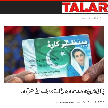
بلوچستان
Home
بی آئی ایس پی نا رداٹ حقدار بندغ آتے زر ایتک، ڈپٹی کمشنر گوادر
On
Apr 11, 2020
By
Hafeez Baloch