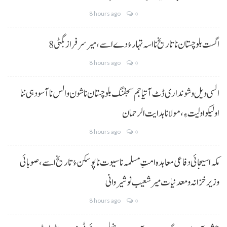
8 hours ago
0
8 اگست بلوچستان نا تاریخ نا اسہ تہار ءُ دے اسے، میرسرفراز بگٹی
8 hours ago
0
السی ویل و شونداری ڈٹ آتیا جم سجفنگ بلوچستان نا شون و الس نا آسودہی ننا
اولیکو اولیت ءِ،مولانا ہدایت الرحمان
8 hours ago
0
مکہ اسیجائی دفاعی معاہدہ امتِ مسلمہ نا سیوت نا پوسکن ءُ تاریخ اسے، صوبائی
وزیر خزانہ و معدنیات میر شعیب نوشیروانی
8 hours ago
0