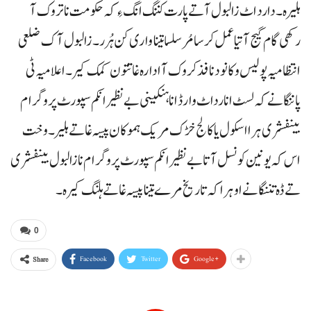
ہلیرہ۔ دا رد اٹ زالبول آتے پارت کننگ انگ ءِ کہ حکومت نا تروک آ
رکھی گام گیج آتیا عمل کرسا مُر سلسا تینا واری کن ہُرر۔ زالبول آک ضلعی
انتظامیہ پولیس و کانود نافذ کروک آ ادارہ غاتتون کمک کیر۔ اعلامیہ ٹی
پاننگانے کہ لسٹ انارداٹ وارڈ انا ہنکینی بے نظیر انکم سپورٹ پروگرام
بینفشری ہرا اسکول یا کالج خڑک مریک ہموکان پیسہ غاتے ہلیر۔ وخت
اس کہ یونین کونسل آتا بے نظیر انکم سپورٹ پروگرام نا زالبول بینفشری
تے ڈہ تننگانے اوہراکہ تاریخ مرے تینا پیسہ غاتے ہلنگ کیرہ۔
0
Facebook
Twitter
Google+
Share