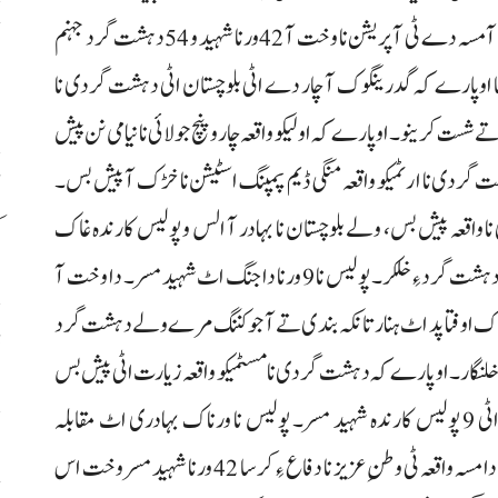
دہشت گرد آتا ہر کہول اسکان رند ءِ دننگک۔ گدرینگوک آ مسہ دے ٹی آپریشن نا وخت آ 42 ورنا شہید و 54 دہشت گرد جہنم
ح
اٹ
سا او پارے کہ گدرینگوک آ چار دے اٹی بلوچستان اٹی دہشت گردی نا
ت کرینو۔او پارے کہ اولیکو واقعہ چار و پنچ جولائی نا نیامی نن پیش
ردی نا ارٹمیکو واقعہ منگی ڈیم پمپنگ اسٹیشن نا خڑک آ پیش بس۔
نا واقعہ پیش بس، ولے بلوچستان نا بہادر آ الس و پولیس کارندہ غاک
ک
جیرت و بہادری اٹ دہشت گرد آتتون مون تسر و پانزدہ دہشت گرد ءِ خلکر۔ پولیس نا 9 ورنا دا جنگ اٹ شہید مسر۔ دا وخت آ
ورٹی فورس آک اوفتا پد اٹ ہنار تانکہ بندی تے آجو کننگ مرے ولے دہشت گرد
ڈ
جیک ہم خلنگار۔ او پارے کہ دہشت گردی نا مسٹمیکو واقعہ زیارت اٹی پیش بس
ہراڑے دہشت گرد آک پولیس چوکی ءِ شست کریر ہراٹی 9 پولیس کارندہ شہید مسر۔ پولیس نا ورناک بہادری اٹ مقابلہ
س
کرسا 14 دہشت گرد ءِ خلکر۔ ترجمان پاک فوج پارے کہ دا مسہ واقعہ ٹی وطنِ عزیز نا دفاع ءِ کرسا 42 ورنا شہید مسر وخت اس
ح