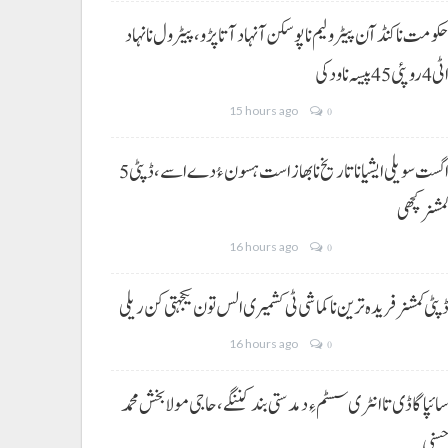
کومت نا کنڈ آن پیٹرولیم نا پوسکن آ نہاد آتا پڑو،پیٹرول نا نہاد
ی 4 روپئی 45 پیسہ نا ودکی
15 hours ago
0
5 اگست سویلی ایشیا نا تاریخ نا بھاز است ہسون ءُ دے اسے،ڈپٹی
مشنر کچھی
16 hours ago
0
پٹی کمشنر فریدہ ترین نا کماشی ٹی کشمیری الس تون یکجہتی کن ریلی
16 hours ago
0
ائپا گاڈی تا انٹری سسٹم ءِ دمدستی بند کننگے، حاجی مولا بخش محمد
سنی