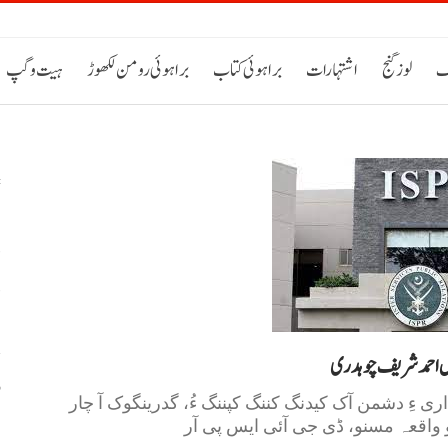
ک
لوز گنج
اشتہارات
براہوئی کتاب
براہوئی رومن لکھوڑ
ہیت و گپ
د
د
رل احمد شریف چوہدری
و
ی ءِ دشمن آک کیدنگ کننگ کپننگ ءُ، گدرینگوک آ چار
ب
 واقعہ مسنو، ڈی جی آئی ایس پی آر