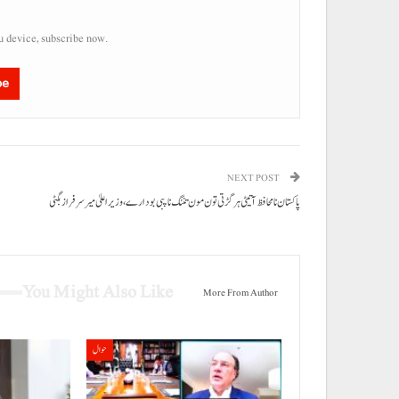
u device, subscribe now.
be
NEXT POST
پاکستان نا محافظ آتیٹی ہر گڑتی تون مون تننگ نا پبی بود ارے،وزیراعلیٰ میر سرفراز بگٹی
You Might Also Like
More From Author
حوال