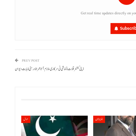
Get real time updates directly on yo
Subscri
PREV POST
ڈپٹی کمشنر قلات نا کماشی ٹی سرکاری ملازم آتا عمر انا درستی نا بابت دیوان
بلوچستان
حوال