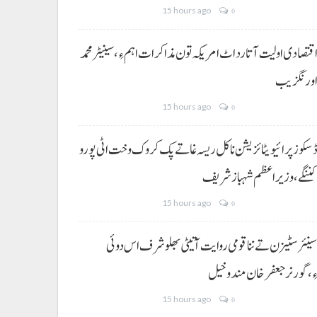
15 hours ago
0
قتصادی اولیت آتا رد اٹ امریکہ تون مذاکرات اہم ءِ،سینیٹر محمد
ورنگزیب
15 hours ago
0
سکوز پرائیویٹائزیشن نا کل ریسہ غاتے پک کروک وخت اٹی پورو
ننگے ،وزیراعظم شہباز شریف
15 hours ago
0
ینئر سٹیزن تے ننا قومی روایت آتیٹی بھلو شرف اس دوئی
ِ،گورنر جعفرخان مندوخیل
15 hours ago
0