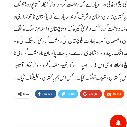
 کچ اوغانی ءُ۔ او پارے کہ دہشت گرد و اوفتا کمکار آتا پورو چٹفنگ
 پاکستان نا جان، شان و شرف گوندسا پارے کہ پاکستان نا شونداری و
پ
۔ دہشت گرد آک دعویٰ کیرہ کہ او بلوچستان و اسلام نا جنگ ءِ کننگ
،
دی ومسلمان ئسر۔ بھارت بلوچستان اٹی دہشت گردی کرفنگ اٹی ءِ و
 اتنگ نا پیدوار ءُ شاہدی ارے۔ ریاست پاکستان نا دہشت گردی نا
چ ءُ تعلقداری اس اف۔ او پارے کہ نن دہشت گرد و اوفتا کمکار آتا ہر
اک اس پاکستان ءِ شیف خلنگ کپک۔ کس اس ہم پاکستان ءِ خلیفنگ کپک۔
Facebook
Twitter
Google+
ReddIt
Share