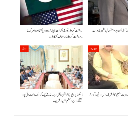
 نا کنڈ آن،یومِ استحصالِ کشمیر نا رد اٹ
دہشت گردی تور مذاکرات نا چارمی دور،پاکستان و امریکہ نا
دہشت گردی نا برخلاف کمکاری ءِ…
بلوچستان
حوال
 روایت آتیٹی بھلو شرف اس دوئی ءِ،گورنر
ڈسکوز پرائیویٹائزیشن نا کل ریسہ غاتے پک کروک وخت اٹی پورو
کننگے ،وزیراعظم شہباز شریف