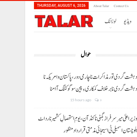
About Talar
Contect Us
THURSDAY, AUGUST 6, 2026
ویڈیو
لوزانک
حوال
ہشت گردی تور مذاکرات نا چارمی دور،پاکستان و امریکہ نا
ہشت گردی نا برخلاف کمکاری ءِ پین سوگو کننگ آ امنا
15 hours ago
0
زیراعلیٰ میر سرفراز بگٹی نا کنڈ آن،یومِ استحصالِ کشمیر نا رد اٹ
لوچستان اسمبلی ٹی اسیجائی مذمتی قرارداد منظور