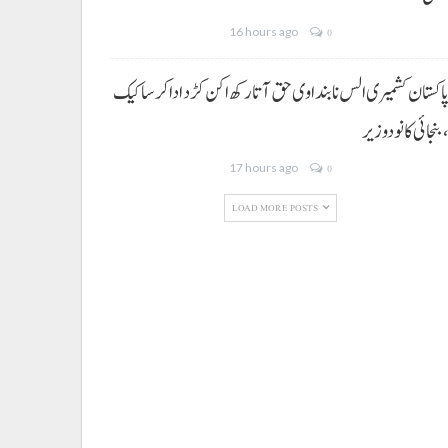
16 hours ago
0
اکستان کشمیری الس نا بنداوی حق آتا رکھ اکن کڑد ادا کرسا کیک
بنجائی کانودوزیر
17 hours ago
0
LOAD MORE POSTS