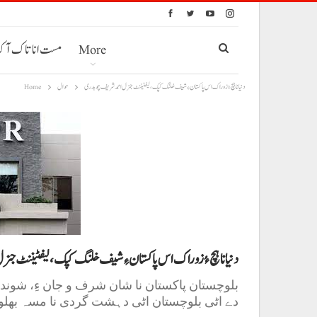
More
مست انا تاک آ
دنیا نا ہچ ءُ زوراک اس پاکستان ءِ شیف خلنگ کپک،لیفٹیننٹ جنرل احمد شریف چوہدری
حوال
Home
دنیا نا ہچ ءُ زوراک اس پاکستان ءِ شیف خلنگ کپک،لیفٹیننٹ جن
بلوچستان پاکستان نا شان شرف و جان ءِ، شوندار
دے اٹی بلوچستان اٹی دہشت گردی نا مسہ بھلو