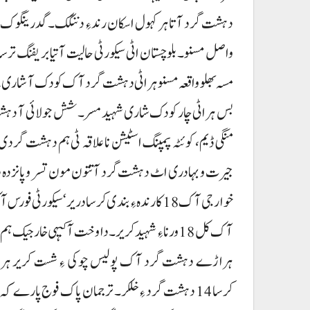
واصل مسنو۔ بلوچستان اٹی سیکورٹی حالیت آتیا بریفنگ تر
مسہ بھلو واقعہ مسنو ہراٹی دہشت گرد آک کودک آ شاری تے شس
بس ہراٹی چار کودک شاری شہید مسر۔ شش جولائی آ دہشت گ
منگی ڈیم، کوئٹہ پمپنگ اسٹیشن نا علاقہ ٹی ہم دہشت گردی 
خوارجی آک 18 کارندہ ءِ بندی کرسا دریر‘ سیک
آک کل 18 ورنا ءِ شہید کریر۔ دا وخت آ کیہی خار