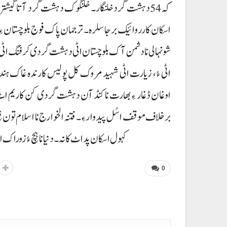
کہ 54دہشت گرد خلنگار۔ خلنگوک دہشت گرد آتا گیشتری
اسکان کارروائیک برجا سلرہ۔ ترجمان پاک فوج بلوچستان ءِ
شونہالی نا دشمن آک بلوچستان اٹی دہشت گردی کرفنگ اٹی ءُ
اٹی ءُ، زیارت اٹی شہید مروک کل پولیس کارندہ غاک ہن
اوغان ڈغار ءِ بھارت نا کنڈ آن دہشت گردی کن کاریم اٹ
برخلاف موقف اسُل پیدوار ءِ۔ فتنہ الخوارج نا اسلام تون ہ
کہول اسکان پد اٹ کانہ۔ دنیا نا ہچ ءُ زور
0