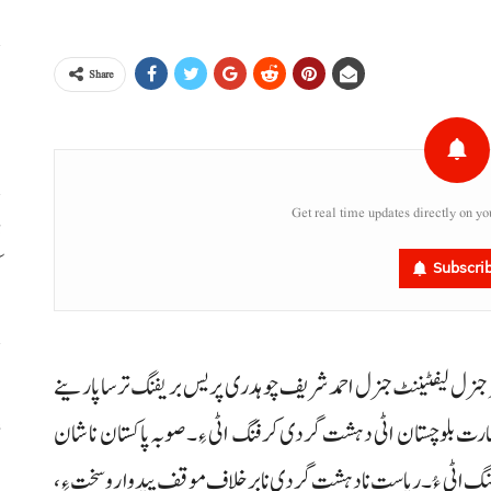
ا
Share
ا
Get real time updates directly on yo
ڈ
ک
Subscri
س
کٹر جنرل لیفٹیننٹ جنرل احمد شریف چوہدری پریس بریفنگ ترسا پارینے
ء
ھارت بلوچستان اٹی دہشت گردی کرفنگ اٹی ءِ۔ صوبہ پاکستان نا شان
نگ اٹی ءُ۔ ریاست نا دہشت گردی نا برخلاف موقف پیدوار و سخت ءِ،