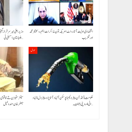
اقتصادی اولیت آتا رد اٹ امریکہ تون مذاکرات اہم ءِ،سینیٹر محمد
وزیراعلیٰ میر سرفراز بگٹی
اورنگزیب
بلوچستان اسمبلی ٹی…
حوال
حکومت نا کنڈ آن پیٹرولیم نا پوسکن آ نہاد آتا پڑو،پیٹرول نا نہاد
سینئر سٹیزن تے ننا قومی
اٹی 4 روپئی 45 پیسہ…
جعفرخان مندوخیل