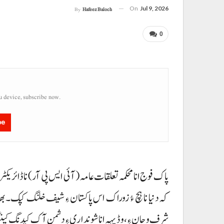
On
Jul 9, 2026
By
Hafeez Baloch
0
u device, subscribe now.
be
پاک فوج انا محکمہ تعلقات عامہ (آئی ایس پی آر) نا ڈائری
کہ دنیا نا ہچ ءُ زوراک اس پاکستان ءِ شیف خلنگ کپک۔ ب
شرف و جان ءِ، و ڈیہہ انا شونداری ءِ دشمن آک کیدنگ کپن