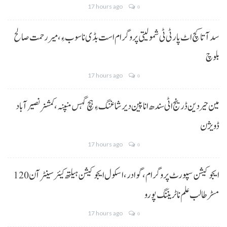
17 hours ago
0
سد آتا کچ اٹ پارٹی ٹی شمولیتی پروگرام است بڈی نا سوب ءِ،میر رحمت صالح
بلوچ
17 hours ago
0
مین حیردین ڈرینج اٹی سندھ انا پین دیر شاغنگ ءِ ہچ گہس منپنہ،کمشنر نصیرآباد
ڈویژن
17 hours ago
0
ایجوکیشن سپورٹ پروگرام،گوادر، اسکول ایجوکیشن ہیلتھ کیئر سینٹر آن 120
مسڑ طالب علم نا ٹریننگ پورو
17 hours ago
0