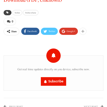
Download (PDF, Unknown)
brahui
brahui afsana
0
Facebook
Twitter
Google+
Share
Get real time updates directly on you device, subscribe now.
Subscribe
PREV POST
NEXT POST