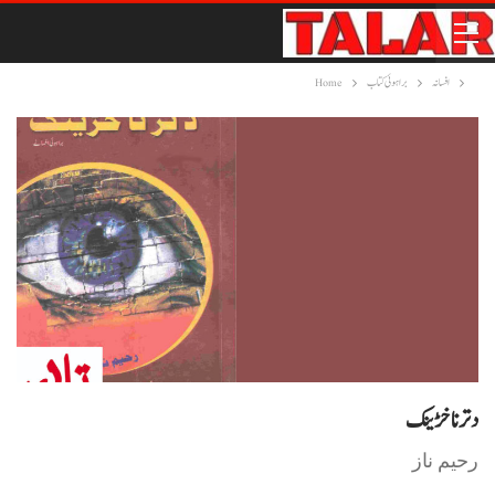
افسانہ
براہوئی کتاب
Home
دتر نا خڑینک
رحیم ناز