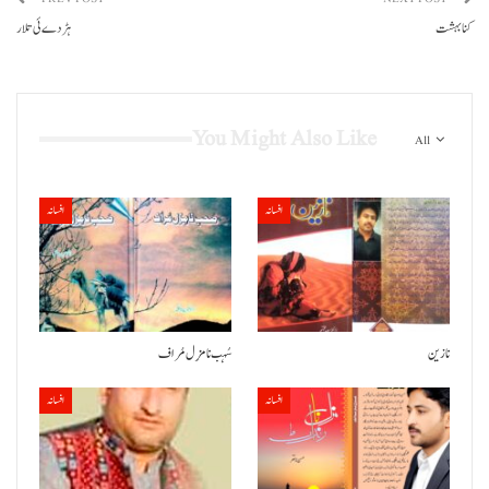
کنا بہشت
ہڑدے ئی تلار
You Might Also Like
All
افسانہ
افسانہ
نازین
سُہب نا مزِل مُر اف
افسانہ
افسانہ