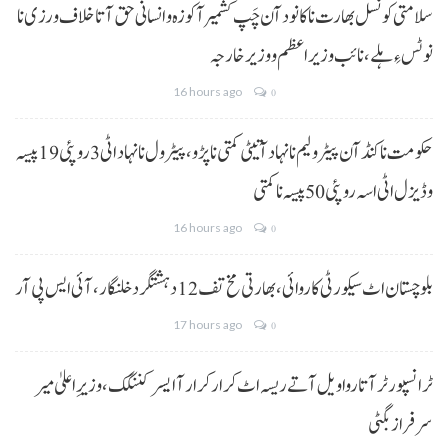
سلامتی کونسل بھارت نا کانود آن چَپ کشمیر آ کوزہ و انسانی حق آتا خلاف ورزی نا
نوٹس ءِ ہلے،نائب وزیراعظم و وزیر خارجہ
16 hours ago
0
حکومت نا کنڈ آن پیٹرولیم نا نہاد آتیٹی کمتی نا پڑو،پیٹرول نا نہاد اٹی 3 روپئی 19 پیسہ
و ڈیزل اٹی اسہ روپئی 50 پیسہ نا کمتی
16 hours ago
0
بلوچستان اٹ سیکورٹی کاروائی، بھارتی مخ تف 12 دہشتگرد خلنگار،آئی ایس پی آر
17 hours ago
0
ٹرانسپورٹر آتا روا ویل آتے ریسہ اٹ کرار کرار آ ایسر کننگک ،وزیرِ اعلیٰ میر
سرفراز بگٹی