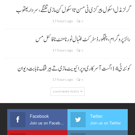
گرلز مڈل اسکول پیرکزی ٹی مسن تا اسکول کن ماڑی تفنگے، سردار یعقوب
17 hours ago
0
رائز پروگرام، پنجگور ڈسٹرکٹ فٹبال ٹورنامنٹ نا فائنل مس
17 hours ago
0
کوئٹہ ٹی 14 اگست آ سرکاری و پرائیویٹ ماڑی تے بیرفنگ نا بابت دیوان
17 hours ago
0
LOAD MORE POSTS
Facebook
Twitter
Join us on Facebook
Join us on Twitter