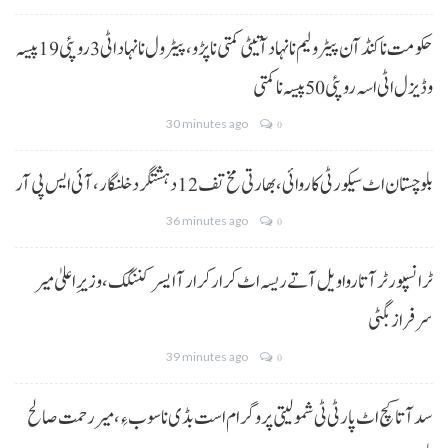
حکومت نا کنڈ آن پیٹرولیم نا نہاد آتیٹی کمتی نا پڑو،پیٹرول نا نہاد اٹی 3 روپئی 19 پیسہ
و ڈیزل اٹی اسہ روپئی 50 پیسہ نا کمتی
30 minutes ago
0
بلوچستان اٹ سیکورٹی کاروائی، بھارتی مخ تف 12 دہشتگرد خلنگار،آئی ایس پی آر
36 minutes ago
0
ٹرانسپورٹر آتا روا ویل آتے ریسہ اٹ کرار کرار آ ایسر کننگک ،وزیرِ اعلیٰ میر
سرفراز بگٹی
39 minutes ago
0
سد آتا کچ اٹ پارٹی ٹی شمولیتی پروگرام است بڈی نا سوب ءِ،میر رحمت صالح