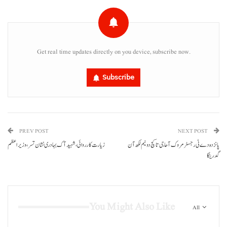
Get real time updates directly on you device, subscribe now.
Subscribe
PREV POST
NEXT POST
پانزدہ دے ٹی رجسٹر مروک آ حاجی تا کچ دونیم لکھ آن
زیارت کارروائی، شہید آک بہادری نشان تسر، وزیر اعظم
گدرینگا
You Might Also Like
All