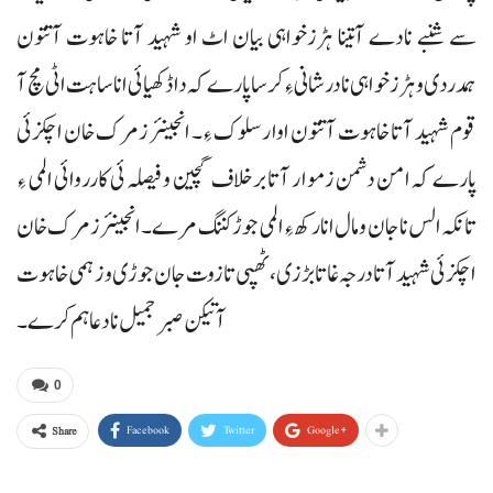
سے شنبے نادے آتینا ہڑزخواہی بیان اٹ او شہید آتا خاہوت آتتون
ہمدردی و ہڑزخواہی نا درشانی ءِ کرسا پارے کہ دا ڈکھیائی انا ساہت اٹی مچ آ
قوم شہید آتا خاہوت آتتون اوار سلوک ءِ۔ انجینئر زمرک خان اچکزئی
پارے کہ امن دشمن زموار آتا برخلاف گچین و فیصلہ ئی کارروائی المی ءِ
تانکہ الس نا جان و مال انا رکھ ءِ المی جوڑ کننگ مرے۔ انجینئر زمرک خان
اچکزئی شہید آتا درجہ غاتا بڑزی، ٹھپی تا زوت جان جوڑی و زہمی خاہوت
آتیکن صبر جمیل نا دعا ہم کرے۔
0
Facebook
Twitter
Google+
Share