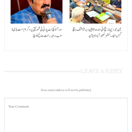
مین حیردین ڈرینج اٹی سندھ انا پین دیر شاغنگ ءِ ہچ
سد آتا کچ اٹ پارٹی ٹی شمولیتی پروگرام است بڈی نا
گہس منپنہ،کمشنر نصیرآباد ڈویژن
سوب ءِ،میر رحمت صالح بلوچ
LEAVE A REPLY
Your email address will not be published.