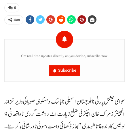
0
Share
Get real time updates directly on you device, subscribe now.
Subscribe
عوامی نیشنل پارٹی نا بلوچستان اسمبلی نا باسک و مسکوہی صوبائی وزیر خزانہ
انجینئر زمرک خان اچکزئی ضلع زیارت اٹ دہشت گردی نا واقعہ ٹی 9
پولیس کارندہ غاتا شہیدی آ بھاز ڈکھیائی واست ہسونی نا درشانی ءِ کرینے۔