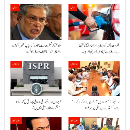
حوال
حوال
حکومت نا کنڈ آن پیٹرولیم نا نہاد آتیٹی کمتی نا
سلامتی کونسل بھارت نا کانود آن چَپ کشمیر آ کوزہ و
پڑو،پیٹرول نا نہاد اٹی 3 روپئی 19 پیسہ…
انسانی حق آتا خلاف ورزی نا نوٹس ءِ…
بلوچستان
بلوچستان
ٹرانسپورٹر آتا روا ویل آتے ریسہ اٹ کرار کرار آ
بلوچستان اٹ سیکورٹی کاروائی، بھارتی مخ تف 12
ایسر کننگک ،وزیرِ اعلیٰ میر سرفراز…
دہشتگرد خلنگار،آئی ایس پی آر
بلوچستان
بلوچستان