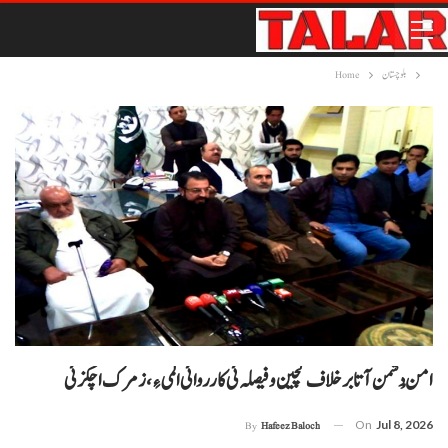
بلوچستان
Home
امن دُشمن آتا برخلاف گچین و فیصلہ ئی کارروائی المی ءِ، زمرک اچکزئی
On
Jul 8, 2026
By
Hafeez Baloch