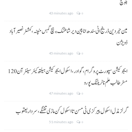
بلوچ
43 minutes ago
0
مین حیردین ڈرینج اٹی سندھ انا پین دیر شاغنگ ءِ ہچ گہس منپنہ،کمشنر نصیرآباد
ڈویژن
45 minutes ago
0
ایجوکیشن سپورٹ پروگرام،گوادر، اسکول ایجوکیشن ہیلتھ کیئر سینٹر آن 120
مسڑ طالب علم نا ٹریننگ پورو
47 minutes ago
0
گرلز مڈل اسکول پیرکزی ٹی مسن تا اسکول کن ماڑی تفنگے، سردار یعقوب
51 minutes ago
0