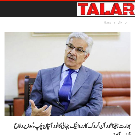
حوال
Home
بھارت نا تینا خود آن کروک کارروائیک جہانی کانود آتیان چَپ ء ُ،وزیر دفاع