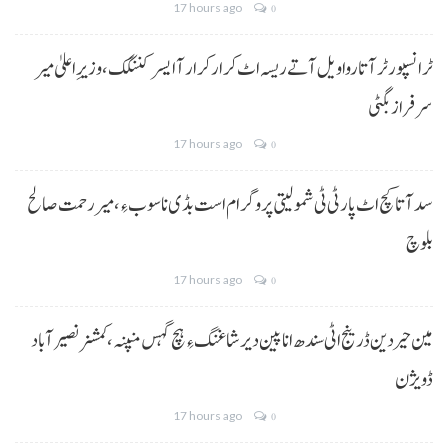
17 hours ago
0
ٹرانسپورٹر آتا روا ویل آتے ریسہ اٹ کرار کرار آ ایسر کننگک ،وزیرِ اعلیٰ میر
سرفراز بگٹی
17 hours ago
0
سد آتا کچ اٹ پارٹی ٹی شمولیتی پروگرام است بڈی نا سوب ءِ،میر رحمت صالح
بلوچ
17 hours ago
0
مین حیردین ڈرینج اٹی سندھ انا پین دیر شاغنگ ءِ ہچ گہس منپنہ،کمشنر نصیرآباد
ڈویژن
17 hours ago
0