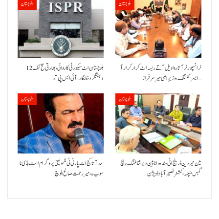
بلوچستان
بلوچستان
ٹرانسپورٹر آتا روا ویل آتے ریسہ اٹ کرار کرار آ
بلوچستان اٹ سیکورٹی کاروائی، بھارتی مخ تف 12
ایسر کننگک ،وزیرِ اعلیٰ میر سرفراز…
دہشتگرد خلنگار،آئی ایس پی آر
بلوچستان
بلوچستان
مین حیردین ڈرینج اٹی سندھ انا پین دیر شاغنگ ءِ ہچ
سد آتا کچ اٹ پارٹی ٹی شمولیتی پروگرام است بڈی نا
گہس منپنہ،کمشنر نصیرآباد ڈویژن
سوب ءِ،میر رحمت صالح بلوچ