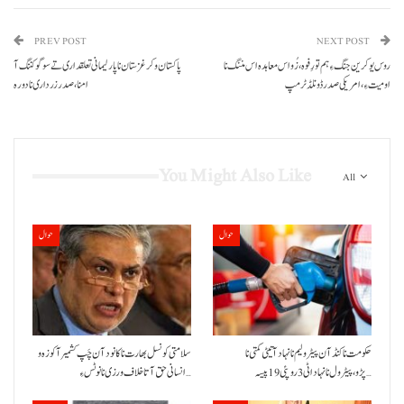
PREV POST
NEXT POST
روس یوکرین جنگ ءِ ہم تورِفوہ، زُو اس معاہدہ اس مننگ نا
پاکستان و کرغزستان نا پارلیمانی تعلقداری تے سوگو کننگ آ
اومیت ءِ،امریکی صدر ڈونلڈ ٹرمپ
امنا،صدر زرداری نا دورہ
You Might Also Like
All
حوال
حوال
حکومت نا کنڈ آن پیٹرولیم نا نہاد آتیٹی کمتی نا
سلامتی کونسل بھارت نا کانود آن چَپ کشمیر آ کوزہ و
پڑو،پیٹرول نا نہاد اٹی 3 روپئی 19 پیسہ…
انسانی حق آتا خلاف ورزی نا نوٹس ءِ…