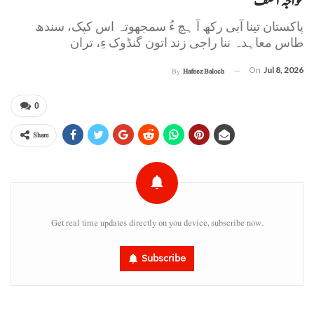
خواجہ آصف
پاکستان تینا آبی رکھ آ ہچ ءُ سمجھوتہ اس کپک، سندھ
طاس معاہدہ ننا راجی زند اتون گنڈوک ءِ، تران
On
Jul 8, 2026
By
Hafeez Baloch
0
Share
Get real time updates directly on you device, subscribe now.
Subscribe