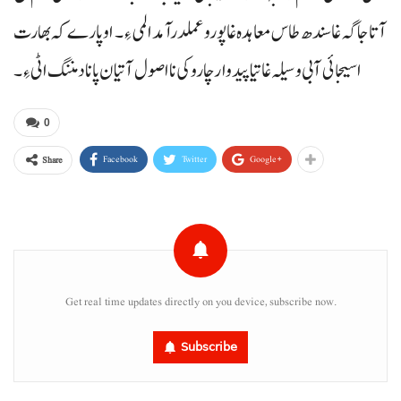
آتا جاگہ غا سندھ طاس معاہدہ غا پورو عملدرآمد المی ءِ۔ او پارے کہ بھارت
اسیجائی آبی وسیلہ غاتیا پیدوار چاروکی نا اصول آتیان پاناد مننگ اٹی ءِ۔
0
Facebook
Twitter
Google+
Share
Get real time updates directly on you device, subscribe now.
Subscribe