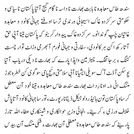
سندھ طاس معاہدہ نا بابت بھارت نا داسہ نا گام گیج آتیا پاکستان نا سیاسی و
حکومتی سرکڑدہ غاک اسیجائی ورندی ترسا اوفتے جہانی کانود و معاہدہ
غاتیان چَپ گوندانو۔ سرکڑدہ غاک پیدوار کرینو کہ پاکستان تینا آپی حق
آتا رکھ اکن ہر کانودی، سفارتی و جہانی فورم آ بھرمی وڑاٹ توار چست
کننگ ءِ برجا تخک۔ چیئرمین واپڈا پارے کہ بھارت نا دیکی دریاب آتیا
پوسکن آ ڈٹ آک سویلی ایشیا نا آبی سلامتی و سُج پامی سوگوی کن خطرہ جوڑ
مننگ اٹی ءُ۔ اونا رِد اٹ بھارت سندھ طاس معاہدہ ءِ تینا خود آن معطل
کرسا و پاکستان تون ہائیڈرولوجیکل ڈیٹا نا رپورٹ ءِ تورسا جہانی کانود آتا پاش
خلاف ورزی ءِ کرینے۔ بنجائی وزیرِ حوالکاری و شینکاری عطاء اللہ تارڑ
پارینے کہ سندھ طاس معاہدہ نا معطلی آن بھارت ءِ شکی مننگ آن بیدس