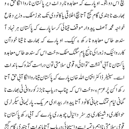
ہچ اس دو بتو۔ او پارے کہ معاہدہ نا رِد اٹ دیر پاکستان نا روا انگا حق ءِ و
بھارت نا جندی گام گیج آتا ہچ اخلاقی یا کانودی تک جوڑ مفک۔ وزیرِ دفاع
خواجہ محمد آصف پیدوار موقف تینائی کرسا پارے کہ پاکستان ہر نہاد آ
سندھ طاس معاہدہ نا رکھ ءِ کیک۔ او پارے کہ بھارت نا تینا خودآن
کارروائیک و زوراکی نا سُج پام سگنگ مفک، وخت اس کہ سندھ طاس معاہدہ
پاکستان نا آبی‘ کنشت‘ توانائی و قومی سلامتی تون دراست گنڈوک باندات
اسے۔ سینیٹر ڈاکٹر افنان اللہ خان پارے کہ پاکستان تینا روا انگا آبی حق آتا
رکھ اکن پُرعزم ءِ، وخت اس کہ چناب دریاب نا بڑزکو روانی ٹی بھارت نا
گمانی نیام تمنگ جہانی کانود آتا پیدوار بیدادی مریک۔ پارلیمانی سیکرٹری
حوالکاری و شینکاری بیرسٹر دانیال چوہدری پارے کہ آبی رکھ پاکستان نا
قومی سلامتی نا اہم ءُ تمبہ اسے و اسیجائی دریاب آتا باندات آ جندی گام گیج