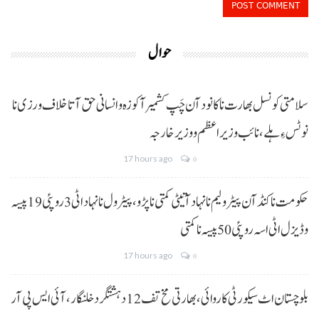
حوال
سلامتی کونسل بھارت نا کانود آن چَپ کشمیر آ کوزہ و انسانی حق آتا خلاف ورزی نا
نوٹس ءِ ہلے،نائب وزیراعظم و وزیر خارجہ
17 hours ago
0
حکومت نا کنڈ آن پیٹرولیم نا نہاد آتیٹی کمتی نا پڑو،پیٹرول نا نہاد اٹی 3 روپئی 19 پیسہ
و ڈیزل اٹی اسہ روپئی 50 پیسہ نا کمتی
17 hours ago
0
بلوچستان اٹ سیکورٹی کاروائی، بھارتی مخ تف 12 دہشتگرد خلنگار،آئی ایس پی آر