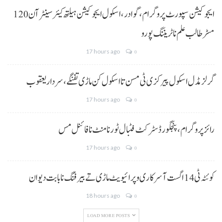
ایجوکیشن سپورٹ پروگرام،گوادر، اسکول ایجوکیشن ہیلتھ کیئر سینٹر آن 120
مسڑ طالب علم نا ٹریننگ پورو
17 hours ago
0
گرلز مڈل اسکول پیرکزی ٹی مسن تا اسکول کن ماڑی تفنگے، سردار یعقوب
17 hours ago
0
رائز پروگرام، پنجگور ڈسٹرکٹ فٹبال ٹورنامنٹ نا فائنل مس
17 hours ago
0
کوئٹہ ٹی 14 اگست آ سرکاری و پرائیویٹ ماڑی تے بیرفنگ نا بابت دیوان
18 hours ago
0
LOAD MORE POSTS