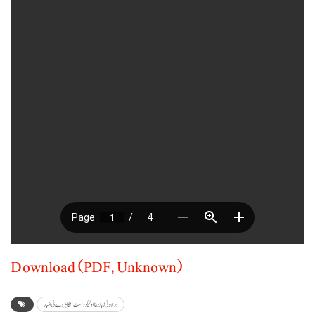
Download (PDF, Unknown)
براہوئی زبان نا اولیکو و اسٹ انگا ہڑدے ئی اخبار