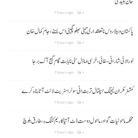
خان بلیدی
7 hours ago
0
پاکستان و بیلاروس نا تعلقداری تیٹی بھلو گچینی اس بسنے، جام کمال خان
7 hours ago
0
لورالائی شار اٹی سفائی، خرسی و ماڈل سٹی نا بابت گام گیج آک برجا
7 hours ago
0
کمشنر مکران ٹیچنگ ہسپتال تربت اٹی سولر اسٹریٹ لائٹ آتا بناءِ کرے
7 hours ago
0
محکمہ ماحولیات گوادر ماحول دوست ڈٹ آتیا کاریم کننگ ءِ، طارق بلوچ
7 hours ago
0