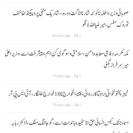
صوبائی وزیر داخلہ نا کوئٹہ شار نا اناگت دورہ،، شاریک منفی پروپیگنڈا غا خف
توروک مفس، میر ضیا اللہ لانگو
6 hours ago
0
مکہ مکرمہ دفاعی معاہدہ امن، سلامتی و سوگوی کن اہم ءُ پیشرفت اسے،وزیراعلیٰ
میر سرفراز بگٹی
7 hours ago
0
خیبر پختونخوا ٹی اِرا جتا کارروائی، فتنۃ الخوارج نا 10خوارج خلنگار،آئی ایس پی آر
7 hours ago
0
اسماء جتک کیس انسانی حق انا سنجیدہ باندات اسے، گوجالنگ مفک،ڈاکٹر ربابہ