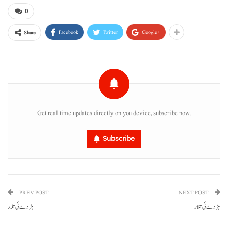
0
Facebook
Twitter
Google+
Share
Get real time updates directly on you device, subscribe now.
Subscribe
PREV POST
NEXT POST
ہڑدے ئی تلار
ہڑدے ئی تلار