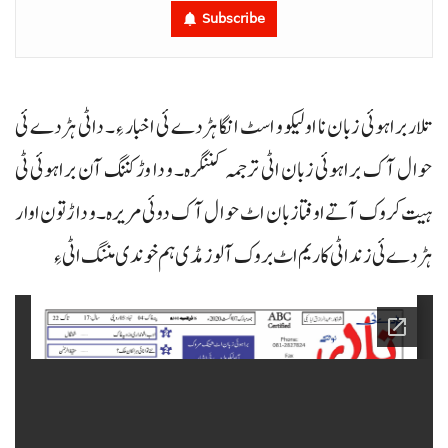
Subscribe
تلار براہوئی زبان نا اولیکو و اسٹ انگا ہڑدے ئی اخبار ءِ۔ داٹی ہڑدے ئی
حوال آک براہوئی زبان اٹی ترجمہ کننگرہ۔ و دا وڑ کننگ آن براہوئی ٹی
ہیت کروک آتے اوفتا زبان اٹ حوال آک دوئی مریرہ۔ و داڑتون اوار
ہڑدے ئی زند اٹی کاریم اٹ بروک آ لوز مڈی ہم خوندی مننگ اٹی ءِ