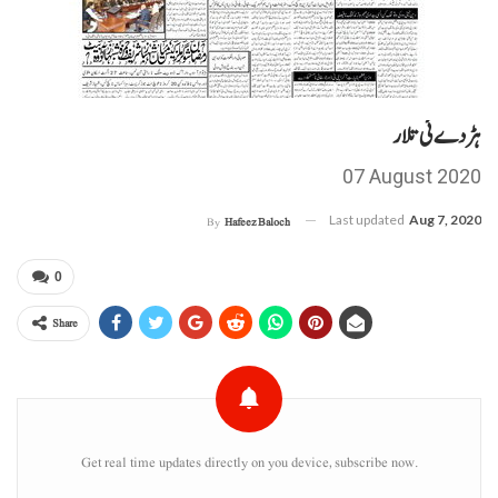
ہڑدے ئی تلار
07 August 2020
Last updated
Aug 7, 2020
By
Hafeez Baloch
0
Share
Get real time updates directly on you device, subscribe now.