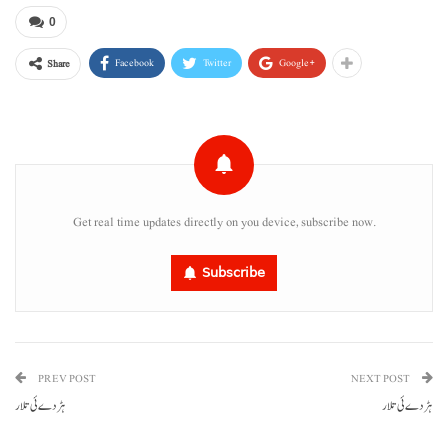
0
Facebook
Twitter
Google+
Share
Get real time updates directly on you device, subscribe now.
Subscribe
PREV POST
NEXT POST
ہڑدے ئی تلار
ہڑدے ئی تلار