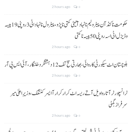
2 hours ago
0
حکومت نا کنڈ آن پیٹرولیم نا نہاد آتیٹی کمتی نا پڑو،پیٹرول نا نہاد اٹی 3 روپئی 19 پیسہ
و ڈیزل اٹی اسہ روپئی 50 پیسہ نا کمتی
2 hours ago
0
بلوچستان اٹ سیکورٹی کاروائی، بھارتی مخ تف 12 دہشتگرد خلنگار،آئی ایس پی آر
2 hours ago
0
ٹرانسپورٹر آتا روا ویل آتے ریسہ اٹ کرار کرار آ ایسر کننگک ،وزیرِ اعلیٰ میر
سرفراز بگٹی
2 hours ago
0