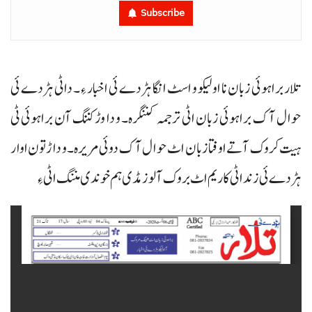
Subscribe
تلار براہوئی زبان نا اولیکو و اسٹ انگا ہڑدے ئی اخبار ءِ۔ داٹی ہڑدے ئی
حوال آک براہوئی زبان اٹی ترجمہ کننگرہ۔ و دا وڑ کننگ آن براہوئی ٹی
ہیت کروک آتے اوفتا زبان اٹ حوال آک دوئی مریرہ۔ و داڑتون اوار
ہڑدے ئی زند اٹی کاریم اٹ بروک آ لوز مڈی ہم خوندی مننگ اٹی ءِ