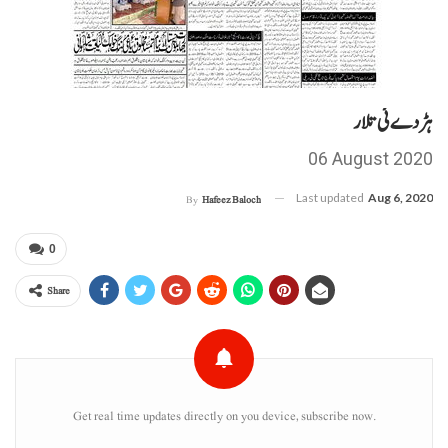
ہڑدے ئی تلار
06 August 2020
Last updated
Aug 6, 2020
By
Hafeez Baloch
0
Share
Get real time updates directly on you device, subscribe now.