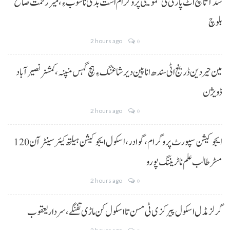
سد آتا کچ اٹ پارٹی ٹی شمولیتی پروگرام است بڈی نا سوب ءِ،میر رحمت صالح
بلوچ
2 hours ago
0
مین حیردین ڈرینج اٹی سندھ انا پین دیر شاغنگ ءِ ہچ گہس منپنہ،کمشنر نصیرآباد
ڈویژن
2 hours ago
0
ایجوکیشن سپورٹ پروگرام،گوادر، اسکول ایجوکیشن ہیلتھ کیئر سینٹر آن 120
مسڑ طالب علم نا ٹریننگ پورو
2 hours ago
0
گرلز مڈل اسکول پیرکزی ٹی مسن تا اسکول کن ماڑی تفنگے، سردار یعقوب