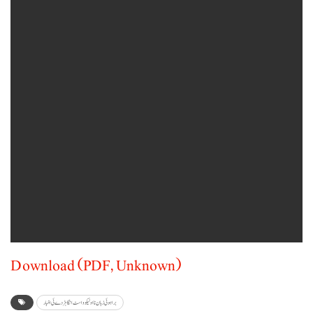
Download (PDF, Unknown)
براہوئی زبان نا اولیکو و اسٹ انگا ہڑدے ئی اخبار