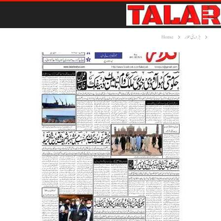
ہڑدیئی تلار
Home