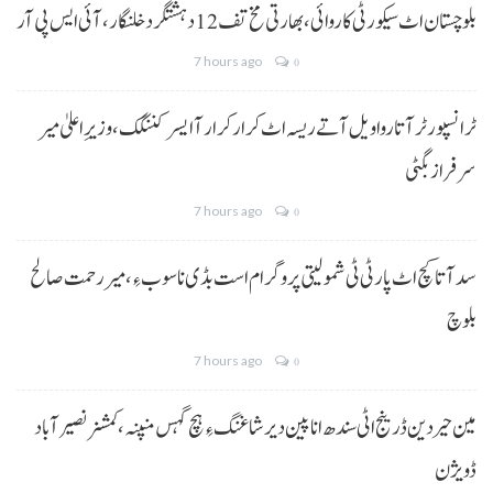
بلوچستان اٹ سیکورٹی کاروائی، بھارتی مخ تف 12 دہشتگرد خلنگار،آئی ایس پی آر
7 hours ago
0
ٹرانسپورٹر آتا روا ویل آتے ریسہ اٹ کرار کرار آ ایسر کننگک ،وزیرِ اعلیٰ میر
سرفراز بگٹی
7 hours ago
0
سد آتا کچ اٹ پارٹی ٹی شمولیتی پروگرام است بڈی نا سوب ءِ،میر رحمت صالح
بلوچ
7 hours ago
0
مین حیردین ڈرینج اٹی سندھ انا پین دیر شاغنگ ءِ ہچ گہس منپنہ،کمشنر نصیرآباد
ڈویژن