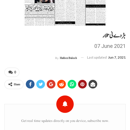
ہڑدے ئی تلار
07 June 2021
Last updated
Jun 7, 2021
By
Hafeez Baloch
0
Share
Get real time updates directly on you device, subscribe now.