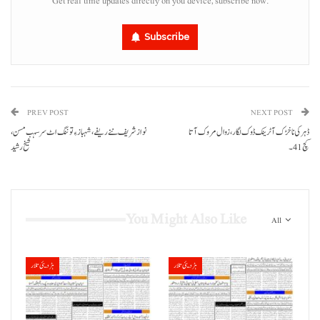
Get real time updates directly on you device, subscribe now.
Subscribe
PREV POST
NEXT POST
ڈہرکی نا خڑک آ ٹرینک ڈوک لگار، زوال مروک آتا
نواز شریف ننے ریفے، شہباز ءِ توننگ اٹ سرسہب مسن،
کچ41 ۔
شیخ رشید
You Might Also Like
All
ہڑدیئی تلار
ہڑدیئی تلار