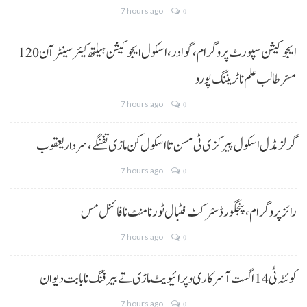
7 hours ago
0
ایجوکیشن سپورٹ پروگرام،گوادر، اسکول ایجوکیشن ہیلتھ کیئر سینٹر آن 120
مسڑ طالب علم نا ٹریننگ پورو
7 hours ago
0
گرلز مڈل اسکول پیرکزی ٹی مسن تا اسکول کن ماڑی تفنگے، سردار یعقوب
7 hours ago
0
رائز پروگرام، پنجگور ڈسٹرکٹ فٹبال ٹورنامنٹ نا فائنل مس
7 hours ago
0
کوئٹہ ٹی 14 اگست آ سرکاری و پرائیویٹ ماڑی تے بیرفنگ نا بابت دیوان
7 hours ago
0