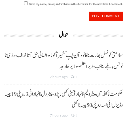
Save my name, email, and website in this browser for the next time I comment.
حوال
سلامتی کونسل بھارت نا کانود آن چَپ کشمیر آ کوزہ و انسانی حق آتا خلاف ورزی نا
نوٹس ءِ ہلے،نائب وزیراعظم و وزیر خارجہ
7 hours ago
0
حکومت نا کنڈ آن پیٹرولیم نا نہاد آتیٹی کمتی نا پڑو،پیٹرول نا نہاد اٹی 3 روپئی 19 پیسہ
و ڈیزل اٹی اسہ روپئی 50 پیسہ نا کمتی
7 hours ago
0