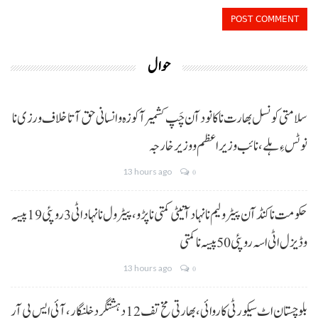
حوال
سلامتی کونسل بھارت نا کانود آن چَپ کشمیر آ کوزہ و انسانی حق آتا خلاف ورزی نا
نوٹس ءِ ہلے،نائب وزیراعظم و وزیر خارجہ
13 hours ago
0
حکومت نا کنڈ آن پیٹرولیم نا نہاد آتیٹی کمتی نا پڑو،پیٹرول نا نہاد اٹی 3 روپئی 19 پیسہ
و ڈیزل اٹی اسہ روپئی 50 پیسہ نا کمتی
13 hours ago
0
بلوچستان اٹ سیکورٹی کاروائی، بھارتی مخ تف 12 دہشتگرد خلنگار،آئی ایس پی آر