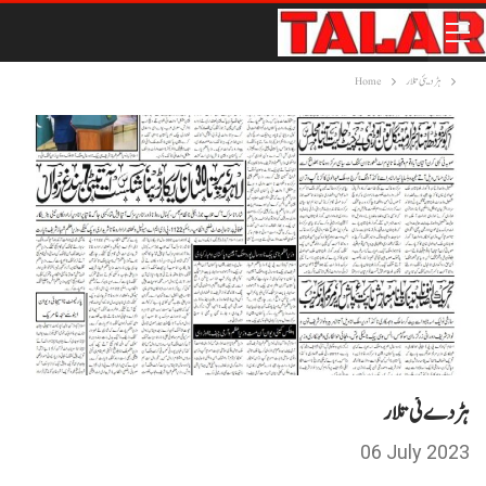
ہڑدیئی تلار
Home
ہڑ دے ئی تلار
06 July 2023