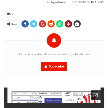
Last updated
Jul 5, 2023
By
Fayyaz Baloch
0
Share
Get real time updates directly on you device, subscribe now.
Subscribe