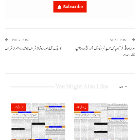
Subscribe
PREV POST
NEXT POST
سویڈن اٹی قرآن پاک نا بے شرفی سگ آن پیشن ءِ، بشپ
سی پیک چینی صدر و نواز شریف نا وژن ءِ، شہباز شریف
خالد رحمت
You Might Also Like
All
ہڑدیئی تلار
ہڑدیئی تلار