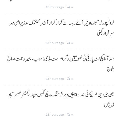
13 hours ago
0
ٹرانسپورٹر آتا روا ویل آتے ریسہ اٹ کرار کرار آ ایسر کننگک ،وزیرِ اعلیٰ میر
سرفراز بگٹی
13 hours ago
0
سد آتا کچ اٹ پارٹی ٹی شمولیتی پروگرام است بڈی نا سوب ءِ،میر رحمت صالح
بلوچ
13 hours ago
0
مین حیردین ڈرینج اٹی سندھ انا پین دیر شاغنگ ءِ ہچ گہس منپنہ،کمشنر نصیرآباد
ڈویژن
13 hours ago
0