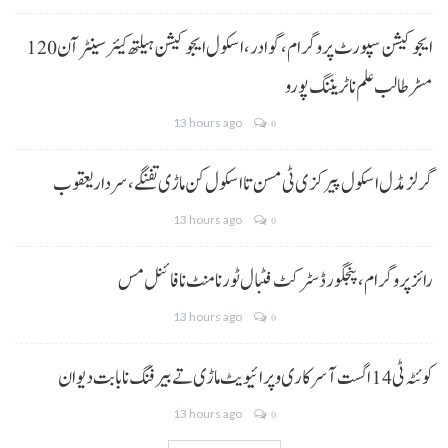
ایجوکیشن سپورٹ پروگرام،گوادر، اسکول ایجوکیشن ہیلتھ کیئر سینٹر آن 120
مسڑ طالب علم نا ٹریننگ پورو
13 hours ago
0
گرلز مڈل اسکول پیرکزی ٹی مسن تا اسکول کن ماڑی تفنگے، سردار یعقوب
13 hours ago
0
رائز پروگرام، پنجگور ڈسٹرکٹ فٹبال ٹورنامنٹ نا فائنل مس
13 hours ago
0
کوئٹہ ٹی 14 اگست آ سرکاری و پرائیویٹ ماڑی تے بیرفنگ نا بابت دیوان
13 hours ago
0