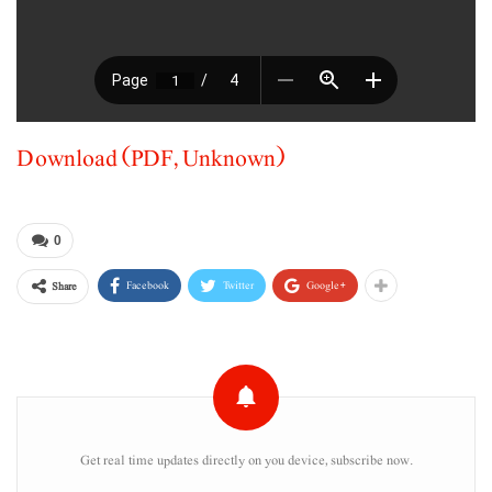
Download (PDF, Unknown)
0
Facebook
Twitter
Google+
Share
Get real time updates directly on you device, subscribe now.