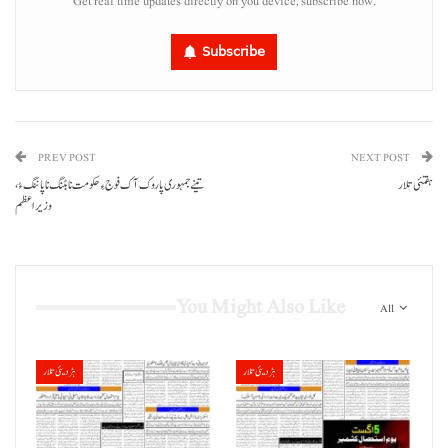
Get real time updates directly on you device, subscribe now.
Subscribe
PREV POST
NEXT POST
ہفتئی تلار
تینے جمہوری پاروک آک فوج ءِ حکومت نا بٹنگ نا پاننگ ءُ،
وزیراعظم
You Might Also Like
All
ہڑدیئی تلار
ہڑدیئی تلار