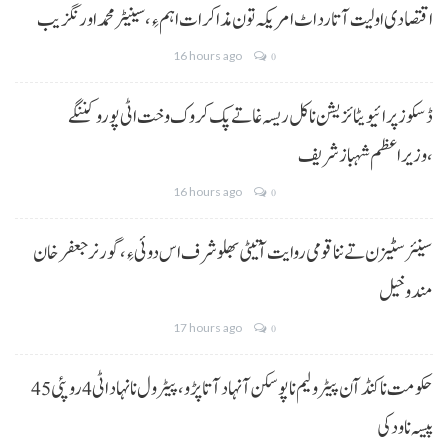
اقتصادی اولیت آتا رد اٹ امریکہ تون مذاکرات اہم ءِ،سینیٹر محمد اورنگزیب
16 hours ago
0
ڈسکوز پرائیویٹائزیشن نا کل ریسہ غاتے پک کروک وخت اٹی پورو کننگے
،وزیراعظم شہباز شریف
16 hours ago
0
سینئر سٹیزن تے ننا قومی روایت آتیٹی بھلو شرف اس دوئی ءِ،گورنر جعفرخان
مندوخیل
17 hours ago
0
حکومت نا کنڈ آن پیٹرولیم نا پوسکن آ نہاد آتا پڑو،پیٹرول نا نہاد اٹی 4 روپئی 45
پیسہ نا ودکی