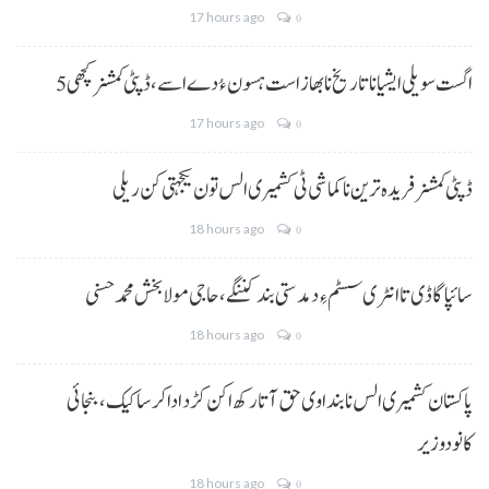
17 hours ago
0
5 اگست سویلی ایشیا نا تاریخ نا بھاز است ہسون ءُ دے اسے،ڈپٹی کمشنر کچھی
17 hours ago
0
ڈپٹی کمشنر فریدہ ترین نا کماشی ٹی کشمیری الس تون یکجہتی کن ریلی
18 hours ago
0
سائپا گاڈی تا انٹری سسٹم ءِ دمدستی بند کننگے، حاجی مولا بخش محمد حسنی
18 hours ago
0
پاکستان کشمیری الس نا بنداوی حق آتا رکھ اکن کڑد ادا کرسا کیک ،بنجائی
کانودوزیر
18 hours ago
0