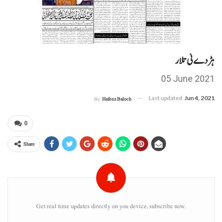
ہڑدے ئی تلار
05 June 2021
Last updated
Jun 4, 2021
By
Hafeez Baloch
0
Share
Get real time updates directly on you device, subscribe now.