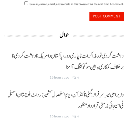
Save my name, email, and website in this browser for the next time I comment.
حوال
دہشت گردی تور مذاکرات نا چارمی دور،پاکستان و امریکہ نا دہشت گردی نا
برخلاف کمکاری ءِ پین سوگو کننگ آ امنا
16 hours ago
0
وزیراعلیٰ میر سرفراز بگٹی نا کنڈ آن،یومِ استحصالِ کشمیر نا رد اٹ بلوچستان اسمبلی
ٹی اسیجائی مذمتی قرارداد منظور
16 hours ago
0