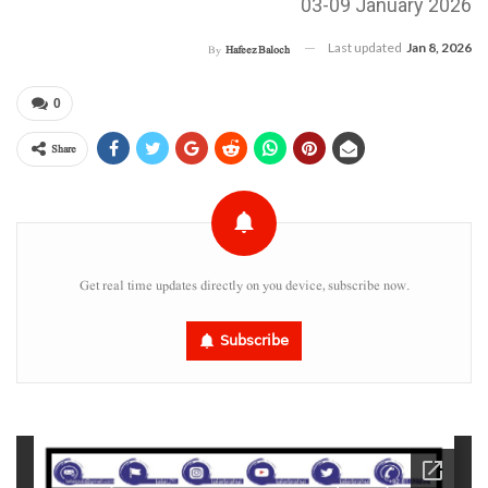
03-09 January 2026
Last updated
Jan 8, 2026
By
Hafeez Baloch
0
Share
Get real time updates directly on you device, subscribe now.
Subscribe