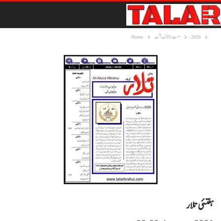
2026
مست انا تاک آک
Home
ہفتئی تلار