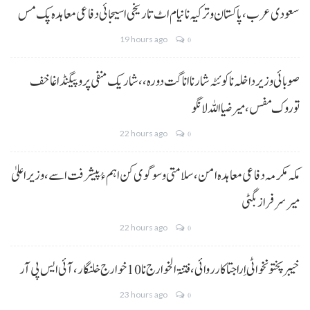
سعودی عرب، پاکستان و ترکیہ نا نیام اٹ تاریخی اسیجائی دفاعی معاہدہ پک مس
19 hours ago
0
صوبائی وزیر داخلہ نا کوئٹہ شار نا اناگت دورہ،، شاریک منفی پروپیگنڈا غا خف
توروک مفس، میر ضیا اللہ لانگو
22 hours ago
0
مکہ مکرمہ دفاعی معاہدہ امن، سلامتی و سوگوی کن اہم ءُ پیشرفت اسے،وزیراعلیٰ
میر سرفراز بگٹی
22 hours ago
0
خیبر پختونخوا ٹی اِرا جتا کارروائی، فتنۃ الخوارج نا 10خوارج خلنگار،آئی ایس پی آر
23 hours ago
0