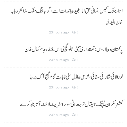
اسماء جتک کیس انسانی حق انا سنجیدہ باندات اسے، گوجالنگ مفک،ڈاکٹر ربابہ
خان بلیدی
23 hours ago
0
پاکستان و بیلاروس نا تعلقداری تیٹی بھلو گچینی اس بسنے، جام کمال خان
23 hours ago
0
لورالائی شار اٹی سفائی، خرسی و ماڈل سٹی نا بابت گام گیج آک برجا
23 hours ago
0
کمشنر مکران ٹیچنگ ہسپتال تربت اٹی سولر اسٹریٹ لائٹ آتا بناءِ کرے
23 hours ago
0