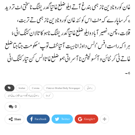
غان کورونا دَین نا زہمی بندغ آتے ایلو ضلع غاتیا گدریفنگ نا سختی اٹ تردید
ءِ کرسا پارے کہ منٹ اس کوئٹہ غان کورونا دَین نا زہمی تے تربت،
قلات، چمن، نصیر آباد وایلو ضلع غاتیا گدریفنگ نا ہوکا تالان کننگ اٹی ءُ
ہراکہ راست افس‘ الس دا وڑ انا ہیت آتیا خف توپ‘ حکومت جتا جتا ضلع
غاتے ٹی کرنٹائن و آئسولیشن نا آسراتی ہمو ضلع غاتا الس کن تیار کننگ اٹی
ءِ۔
براہوئی
Fistever Brahui Daily Newspaper
Corona
brahui
کورونا
براہوئی زبان نا اولیکو و اسٹ انگا ہڑدے ئی اخبار
0
Facebook
Twitter
Google+
Share