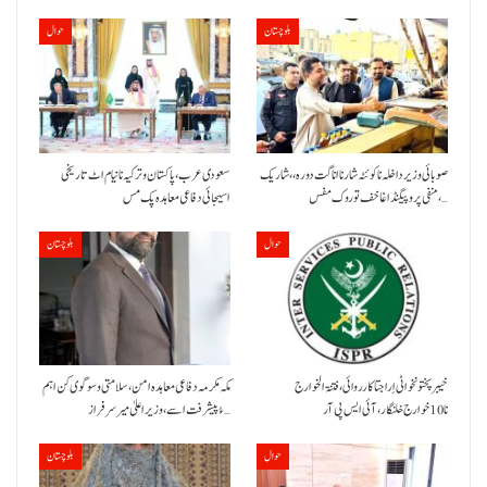
بلوچستان
حوال
صوبائی وزیر داخلہ نا کوئٹہ شار نا اناگت دورہ،، شاریک
سعودی عرب، پاکستان و ترکیہ نا نیام اٹ تاریخی
منفی پروپیگنڈا غا خف توروک مفس،…
اسیجائی دفاعی معاہدہ پک مس
حوال
بلوچستان
خیبر پختونخوا ٹی اِرا جتا کارروائی، فتنۃ الخوارج
مکہ مکرمہ دفاعی معاہدہ امن، سلامتی و سوگوی کن اہم
نا 10خوارج خلنگار،آئی ایس پی آر
ءُ پیشرفت اسے،وزیراعلیٰ میر سرفراز…
حوال
بلوچستان