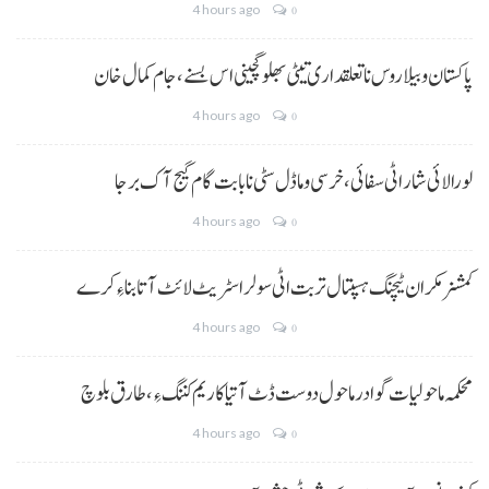
4 hours ago
0
پاکستان و بیلاروس نا تعلقداری تیٹی بھلو گچینی اس بسنے، جام کمال خان
4 hours ago
0
لورالائی شار اٹی سفائی، خرسی و ماڈل سٹی نا بابت گام گیج آک برجا
4 hours ago
0
کمشنر مکران ٹیچنگ ہسپتال تربت اٹی سولر اسٹریٹ لائٹ آتا بناءِ کرے
4 hours ago
0
محکمہ ماحولیات گوادر ماحول دوست ڈٹ آتیا کاریم کننگ ءِ، طارق بلوچ
4 hours ago
0