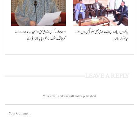
پاکستان و بیلاروس نا تعلقداری تیٹی بھلو گچینی اس بسنے،
اسماء جتک کیس انسانی حق انا سنجیدہ باندات اسے،
جام کمال خان
گوجالنگ مفک،ڈاکٹر ربابہ خان بلیدی
LEAVE A REPLY
Your email address will not be published.