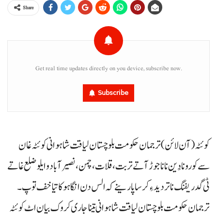
Share
Get real time updates directly on you device, subscribe now.
Subscribe
کوئٹہ (آن لائن) ترجمان حکومت بلوچستان لیاقت شاہوانی کوئٹہ غان
سے کورونا دَین نا ناجوڑ آتے تربت، قلات، چمن، نصیر آباد و ایلو ضلع غاتے
ٹی گدریفنگ نا تردید ءِ کرسا پارینے کہ الس دن انگا ہوکاتیا خف توپ۔
ترجمان حکومت بلوچستان لیاقت شاہوانی تینا جاری کروک بیان اٹ کوئٹہ