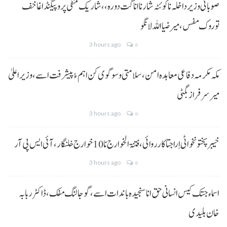
صوبائی وزیر داخلہ نا کوئٹہ شار نا اناگت دورہ،، شاریک منفی پروپیگنڈا غا خف
توروک مفس، میر ضیا اللہ لانگو
3 hours ago
0
مکہ مکرمہ دفاعی معاہدہ امن، سلامتی و سوگوی کن اہم ءُ پیشرفت اسے،وزیراعلیٰ
میر سرفراز بگٹی
3 hours ago
0
خیبر پختونخوا ٹی اِرا جتا کارروائی، فتنۃ الخوارج نا 10خوارج خلنگار،آئی ایس پی آر
3 hours ago
0
اسماء جتک کیس انسانی حق انا سنجیدہ باندات اسے، گوجالنگ مفک،ڈاکٹر ربابہ
خان بلیدی