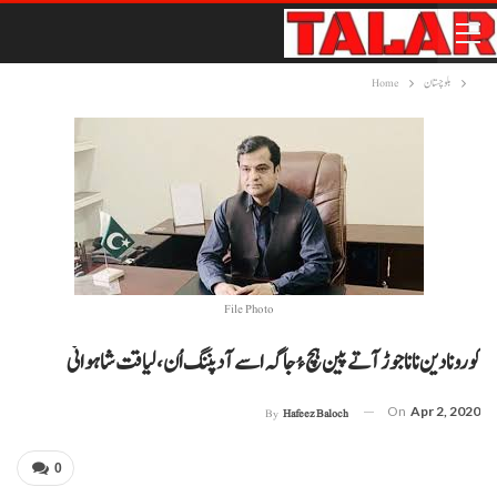
بلوچستان
Home
File Photo
کورونا دین نا ناجوڑ آتے پین ہچ ءُ جاگہ اسے آ دپننگ اُن، لیاقت شاہوانی
On
Apr 2, 2020
By
Hafeez Baloch
0