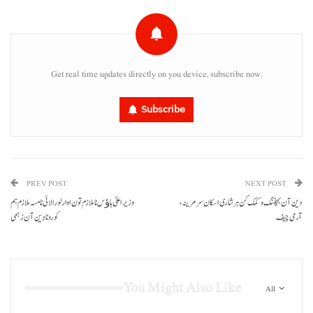
Get real time updates directly on you device, subscribe now.
Subscribe
PREV POST
NEXT POST
دین آن بچفنگ و کمک کن ہر شاری اسکان سر مرینہ،
وزیراعلیٰ ہاﺅس نا ملازم تون اوار لورالائی نا مسہ ملازم ہم
آرمی چیف
کورونا دَین آن زہمی
You Might Also Like
All