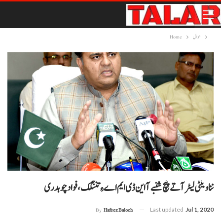
حوال
Home
ننا وینٹی لیٹر آتے پنچ شنبے آ این ڈی ایم اے ءِ تننگک، فواد چوہدری
Last updated
Jul 1, 2020
By
Hafeez Baloch