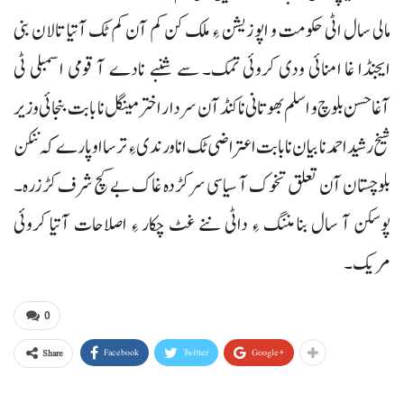
مالی سال اٹی حکومت و اپوزیشن ءِ ملک کن کم آن کم ٹک آتیا تالان بنی
ایجنڈا غا امنائی ودی کروئی تمک۔ سے شنبے نادے آ قومی اسمبلی ٹی
آغاحسن بلوچ و اسلم بھوتانی نا کنڈآن سردار اختر مینگل نا بابت بنجائی وزیر
شیخ رشید احمد نا بیان نا بابت اعتراضی ٹک انا ورندی ءِ ترسا اوپارے کہ ننکن
بلوچستان آن تعلق تخوک آ سیاسی سرکڑدہ غاک بے کچ شرف کڑزرہ۔
پوسکن آ سال بنا مننگ ءِ داٹی ننے غٹ چکار ءِ اصلاحات آتیا کروئی
مریک۔
0
Facebook
Twitter
Google+
Share