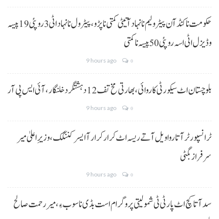
حکومت نا کنڈ آن پیٹرولیم نا نہاد آتیٹی کمتی نا پڑو،پیٹرول نا نہاد اٹی 3 روپئی 19 پیسہ
و ڈیزل اٹی اسہ روپئی 50 پیسہ نا کمتی
9 hours ago
0
بلوچستان اٹ سیکورٹی کاروائی، بھارتی مخ تف 12 دہشتگرد خلنگار،آئی ایس پی آر
9 hours ago
0
ٹرانسپورٹر آتا روا ویل آتے ریسہ اٹ کرار کرار آ ایسر کننگک ،وزیرِ اعلیٰ میر
سرفراز بگٹی
9 hours ago
0
سد آتا کچ اٹ پارٹی ٹی شمولیتی پروگرام است بڈی نا سوب ءِ،میر رحمت صالح