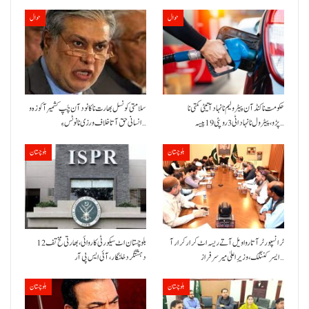
حوال
حوال
حکومت نا کنڈ آن پیٹرولیم نا نہاد آتیٹی کمتی نا
سلامتی کونسل بھارت نا کانود آن چَپ کشمیر آ کوزہ و
پڑو،پیٹرول نا نہاد اٹی 3 روپئی 19 پیسہ…
انسانی حق آتا خلاف ورزی نا نوٹس ءِ…
بلوچستان
بلوچستان
ٹرانسپورٹر آتا روا ویل آتے ریسہ اٹ کرار کرار آ
بلوچستان اٹ سیکورٹی کاروائی، بھارتی مخ تف 12
ایسر کننگک ،وزیرِ اعلیٰ میر سرفراز…
دہشتگرد خلنگار،آئی ایس پی آر
بلوچستان
بلوچستان