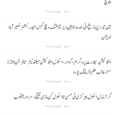
بلوچ
9 hours ago
0
مین حیردین ڈرینج اٹی سندھ انا پین دیر شاغنگ ءِ ہچ گہس منپنہ،کمشنر نصیرآباد
ڈویژن
9 hours ago
0
ایجوکیشن سپورٹ پروگرام،گوادر، اسکول ایجوکیشن ہیلتھ کیئر سینٹر آن 120
مسڑ طالب علم نا ٹریننگ پورو
9 hours ago
0
گرلز مڈل اسکول پیرکزی ٹی مسن تا اسکول کن ماڑی تفنگے، سردار یعقوب
9 hours ago
0