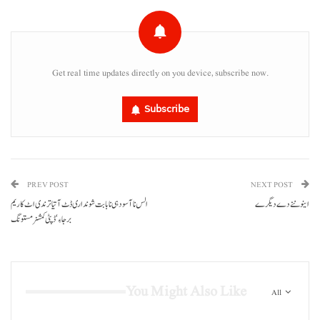
Get real time updates directly on you device, subscribe now.
Subscribe
PREV POST
NEXT POST
اینو ننے دے دیگر ے
الس نا آسودہی نا بابت شونداری ڈٹ آتیا ترندی اٹ کاریم
برجاءِ‘ڈپٹی کمشنر مستونگ
You Might Also Like
All