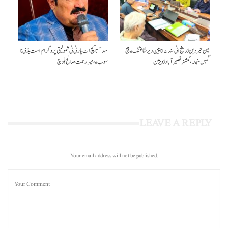
مین حیردین ڈرینج اٹی سندھ انا پین دیر شاغنگ ءِ ہچ
سد آتا کچ اٹ پارٹی ٹی شمولیتی پروگرام است بڈی نا
گہس منپنہ،کمشنر نصیرآباد ڈویژن
سوب ءِ،میر رحمت صالح بلوچ
LEAVE A REPLY
Your email address will not be published.