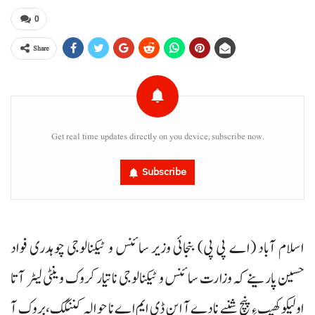
0
Share
Get real time updates directly on you device, subscribe now.
Subscribe
اسلام آباد (اے پی پی) بنجائی وزیر سائنس و ٹیکنالوجی چوہدری فواد
حسین پارینے کہ وزارت سائنس و ٹیکنالوجی نا تیار کروک وینٹی لیٹر آتا
اولیکو کھیپ ءِ پنچ شنبے نادے آ این ڈی ایم اے نا حوالہ کننگک، بروک آ