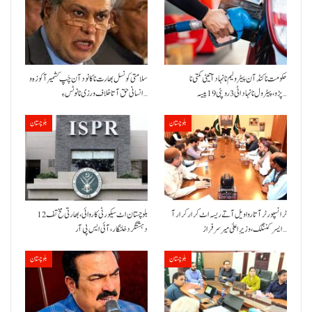
حکومت نا کنڈ آن پیٹرولیم نا نہاد آتیٹی کمتی نا
سلامتی کونسل بھارت نا کانود آن چَپ کشمیر آ کوزہ و
پڑو،پیٹرول نا نہاد اٹی 3 روپئی 19 پیسہ…
انسانی حق آتا خلاف ورزی نا نوٹس ءِ…
بلوچستان
بلوچستان
ٹرانسپورٹر آتا روا ویل آتے ریسہ اٹ کرار کرار آ
بلوچستان اٹ سیکورٹی کاروائی، بھارتی مخ تف 12
ایسر کننگک ،وزیرِ اعلیٰ میر سرفراز…
دہشتگرد خلنگار،آئی ایس پی آر
بلوچستان
بلوچستان