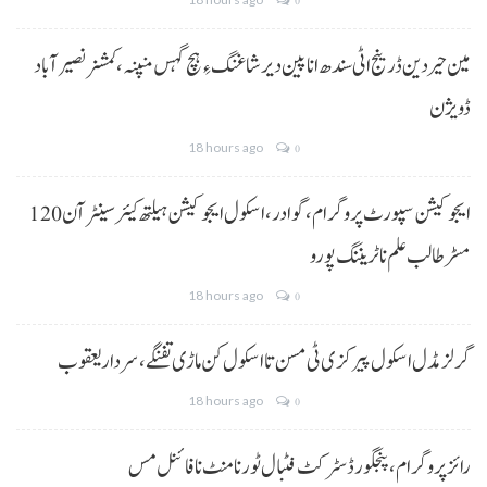
0
مین حیردین ڈرینج اٹی سندھ انا پین دیر شاغنگ ءِ ہچ گہس منپنہ،کمشنر نصیرآباد
ڈویژن
18 hours ago
0
ایجوکیشن سپورٹ پروگرام،گوادر، اسکول ایجوکیشن ہیلتھ کیئر سینٹر آن 120
مسڑ طالب علم نا ٹریننگ پورو
18 hours ago
0
گرلز مڈل اسکول پیرکزی ٹی مسن تا اسکول کن ماڑی تفنگے، سردار یعقوب
18 hours ago
0
رائز پروگرام، پنجگور ڈسٹرکٹ فٹبال ٹورنامنٹ نا فائنل مس