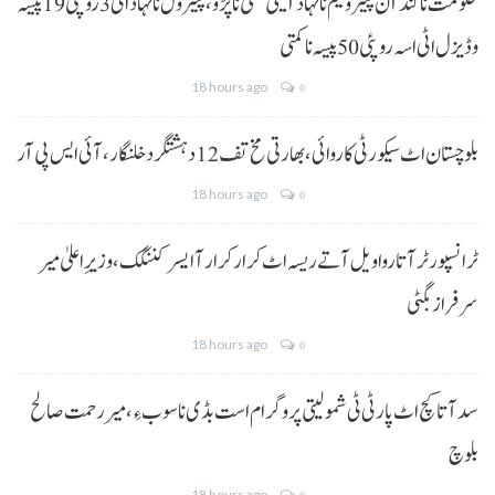
حکومت نا کنڈ آن پیٹرولیم نا نہاد آتیٹی کمتی نا پڑو،پیٹرول نا نہاد اٹی 3 روپئی 19 پیسہ
و ڈیزل اٹی اسہ روپئی 50 پیسہ نا کمتی
18 hours ago
0
بلوچستان اٹ سیکورٹی کاروائی، بھارتی مخ تف 12 دہشتگرد خلنگار،آئی ایس پی آر
18 hours ago
0
ٹرانسپورٹر آتا روا ویل آتے ریسہ اٹ کرار کرار آ ایسر کننگک ،وزیرِ اعلیٰ میر
سرفراز بگٹی
18 hours ago
0
سد آتا کچ اٹ پارٹی ٹی شمولیتی پروگرام است بڈی نا سوب ءِ،میر رحمت صالح
بلوچ
18 hours ago