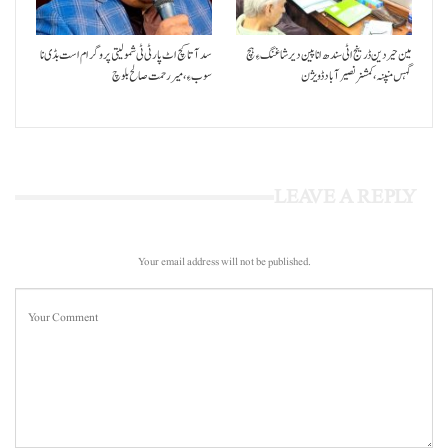
مین حیردین ڈرینج اٹی سندھ انا پین دیر شاغنگ ءِ ہچ
سد آتا کچ اٹ پارٹی ٹی شمولیتی پروگرام است بڈی نا
گہس منپنہ،کمشنر نصیرآباد ڈویژن
سوب ءِ،میر رحمت صالح بلوچ
LEAVE A REPLY
Your email address will not be published.