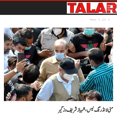
حوال
Home
منی لانڈرنگ کیس، شہباز شریف دزگیر