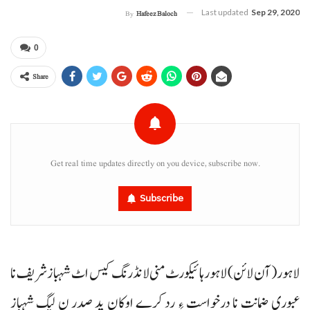
Last updated
Sep 29, 2020
By
Hafeez Baloch
0
Share
Get real time updates directly on you device, subscribe now.
Subscribe
لاہور(آن لائن) لاہورہائیکورٹ منی لانڈرنگ کیس اٹ شہبازشریف نا
عبوری ضمانت نا درخواست ءِ رد کرے اوکان پد صدر ن لیگ شہباز