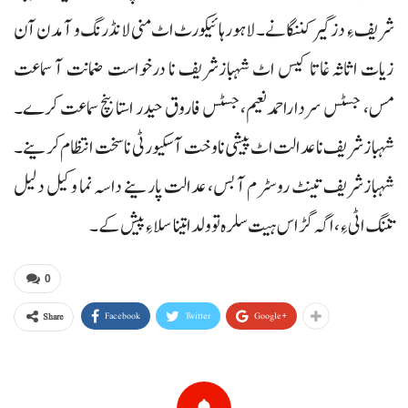
شریف ءِ دزگیر کننگانے۔ لاہورہائیکورٹ اٹ منی لانڈرنگ و آمدن آن
زیات اثاثہ غاتا کیس اٹ شہبازشریف نا درخواست ضمانت آ سماعت
مس، جسٹس سرداراحمدنعیم،جسٹس فاروق حیدر استا بنچ سماعت کرے۔
شہبازشریف نا عدالت اٹ پیشی نا وخت آ سکیورٹی نا سخت انتظام کرینے۔
شہبازشریف تینٹ روسٹرم آ بس، عدالت پارینے داسہ نما وکیل دلیل
تننگ اٹی ءِ، اگہ گڑاس ہیت سلرہ تو ولدا تینا سلا ءِ پیش کے۔
0
Facebook
Twitter
Google+
Share