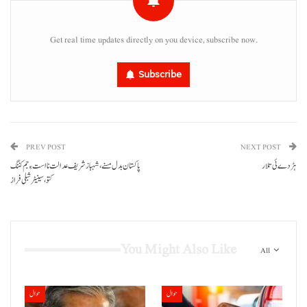
Get real time updates directly on you device, subscribe now.
Subscribe
PREV POST
NEXT POST
ہڑدے ئی تلار
پاکستان بدل مسنے، شہباز شریف عدالت نا است ءِ جم کننگ
You Might Also Like
All
حوال
حوال