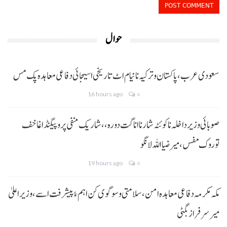
حوال
سعودی عرب، پاکستان و ترکیہ نا نیام اٹ تاریخی اسیجائی دفاعی معاہدہ پک مس
16 hours ago
0
صوبائی وزیر داخلہ نا کوئٹہ شار نا اناگت دورہ،، شاریک منفی پروپیگنڈا غا خف
توروک مفس، میر ضیا اللہ لانگو
19 hours ago
0
مکہ مکرمہ دفاعی معاہدہ امن، سلامتی و سوگوی کن اہم ءُ پیشرفت اسے،وزیراعلیٰ
میر سرفراز بگٹی