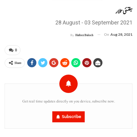
ہفتئی تلار
28 August - 03 September 2021
On
Aug 28, 2021
By
Hafeez Baloch
0
Share
Get real time updates directly on you device, subscribe now.
Subscribe