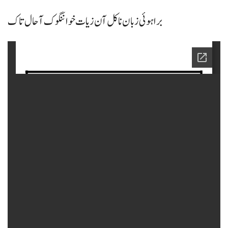
براہوئی زبان نا کل آن زیات خواننگوک آ حال تاک