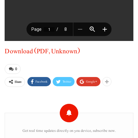
Download (PDF, Unknown)
0
Facebook
Twitter
Google+
Share
Get real time updates directly on you device, subscribe now.