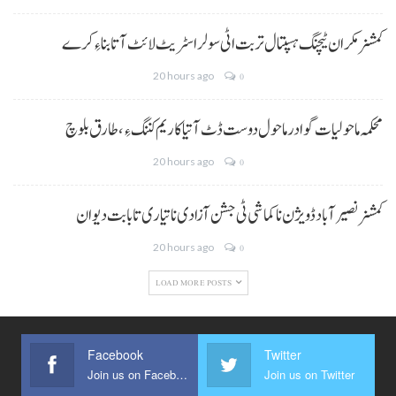
کمشنر مکران ٹیچنگ ہسپتال تربت اٹی سولر اسٹریٹ لائٹ آتا بناءِ کرے
20 hours ago
0
محکمہ ماحولیات گوادر ماحول دوست ڈٹ آتیا کاریم کننگ ءِ، طارق بلوچ
20 hours ago
0
کمشنر نصیر آباد ڈویژن نا کماشی ٹی جشن آزادی نا تیاری تا بابت دیوان
20 hours ago
0
LOAD MORE POSTS
Facebook
Twitter
Join us on Facebook
Join us on Twitter