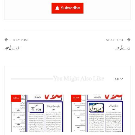
Subscribe
PREV POST
NEXT POST
ہڑدے ئی تلار
ہڑدے ئی تلار
You Might Also Like
All
2026
2026