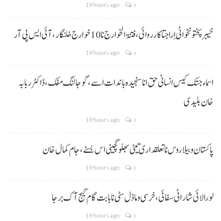
19 hours ago
0
خیبر پختونخوا ٹی اِرا جتا کارروائی، فتنۃ الخوارج نا 10خوارج خلنگار،آئی ایس پی آر
19 hours ago
0
اسماء جتک کیس انسانی حق انا سنجیدہ باندات اسے، گوجالنگ مفک،ڈاکٹر ربابہ
خان بلیدی
19 hours ago
0
پاکستان و بیلاروس نا تعلقداری تیٹی بھلو گچینی اس بسنے، جام کمال خان
19 hours ago
0
لورالائی شار اٹی سفائی، خرسی و ماڈل سٹی نا بابت گام گیج آک برجا
19 hours ago
0