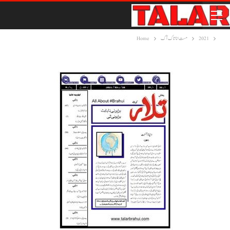
2021
مست انا تاک آک
Home