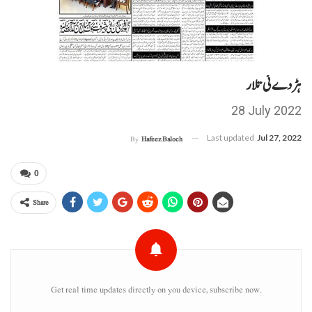
ہڑدے ئی تلار
28 July 2022
Last updated
Jul 27, 2022
By
Hafeez Baloch
0
Share
Get real time updates directly on you device, subscribe now.