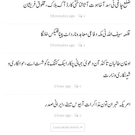
ضلع چاغی ٹی سد آ خاہوت آتا شناختی کارڈ آک بلاک، مخلوق فریشان
58 minutes ago
0
قلعہ سیف اللہ ٹی مکہ دفاعی معاہدہ نا رد اٹ پینا فلیکس خلنگا
59 minutes ago
0
اوغان طالبان تا کنڈ آن دعویٰ جہانی چکار اینک کننگ نا کوشست اسے،حوالکاری و
شینکاری وزارت
1 hour ago
0
امریکہ تہران تون مذاکرات آ بیوس مسنے، ایرانی صدر
1 hour ago
0
LOAD MORE POSTS