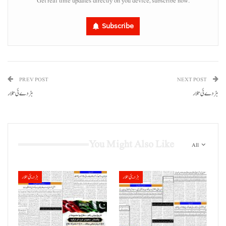
Get real time updates directly on you device, subscribe now.
Subscribe
PREV POST
NEXT POST
ہڑدے ئی تلار
ہڑدے ئی تلار
You Might Also Like
All
ہڑدیئی تلار
ہڑدیئی تلار