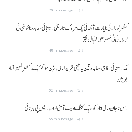
29 minutes ago
0
کمشنر لورالائی نا پارت آ مکہ ٹی پک مروک تاریخی اسیجائی معاہدہ نا خوشی ٹی
لورالائی ٹی خصوصی فٹبال میچ
48 minutes ago
0
مکہ اسیجائی دفاعی معاہدہ تین پہ تینی شریداری ءِ پین سوگو کیک،کمشنر نصیرآباد
ڈویژن
52 minutes ago
0
الس نا جان و مال انا رکھ ءِ پک کننگ اولیت آتیٹی اوار ءِ،ایس پی ہرنائی
55 minutes ago
0