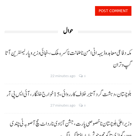
حوال
مکہ دفاعی معاہدہ ڈیہہ اٹی امن نا ضمانت نا کسر ءِ ملک،بنجائی وزیر و پارلیمنٹرین آتا
گپ و تران
22 minutes ago
0
بلوچستان، دہشت گرد آتا برخلاف کارروائی، 15خوارج خلنگار،آئی ایس پی آر
27 minutes ago
0
وزیر اعلیٰ بلوچستان نا خصوصی پارت،جشن آزادی نا رد اٹ مچ آ صوبہ ٹی چندی
دود، گوازی تا گو جم و جوش اٹ اڈ تننگ انگ ءِ