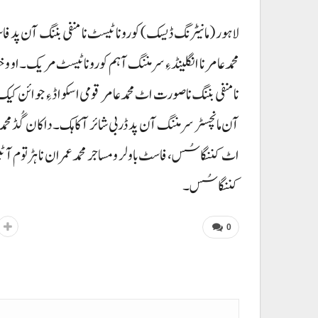
لاہور (مانیٹرنگ ڈیسک) کورونا ٹیسٹ نا منفی بننگ آن پد فاسٹ
محمد عامرنا انگلینڈ ءِ سرمننگ آ ہم کورونا ٹیسٹ مریک۔ او
نا منفی بننگ نا صورت اٹ محمد عامر قومی اسکواڈ ءِ جوائن کیک۔
اٹ کننگاسُس، فاسٹ باولر و مساجر محمد عمران نا ہڑتوم آ 
کننگاسُس۔
0