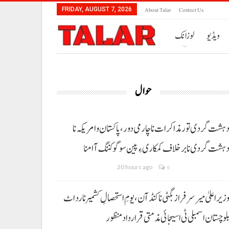
About Talar
Contect Us
FRIDAY, AUGUST 7, 2026
ویڈیو
لوزانک
حوال
ہشت گردی تور مذاکرات نا چارمی دور،پاکستان و امریکہ نا
ہشت گردی نا برخلاف کمکاری ءِ پین سوگو کننگ آ امنا
20 hours ago
0
زیراعلیٰ میر سرفراز بگٹی نا کنڈ آن،یومِ استحصالِ کشمیر نا رد اٹ
لوچستان اسمبلی ٹی اسیجائی مذمتی قرارداد منظور