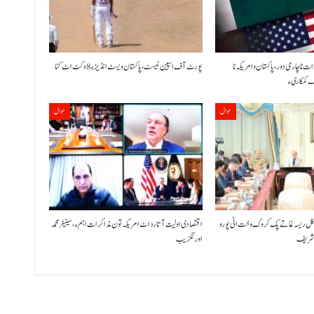
نا چارمی دور،پاکستان و امریکہ نا
پورٹ آف اسپین ٹیسٹ،پاکستان ویسٹ انڈیز ءِ 8 وکٹ اٹ کٹا
حوال
حوال
نا کل ریسہ غاتے پک کروک وخت اٹی پورو
اقتصادی اولیت آتا رد اٹ امریکہ تون مذاکرات اہم ءِ،سینیٹر محمد
ز شریف
اورنگزیب