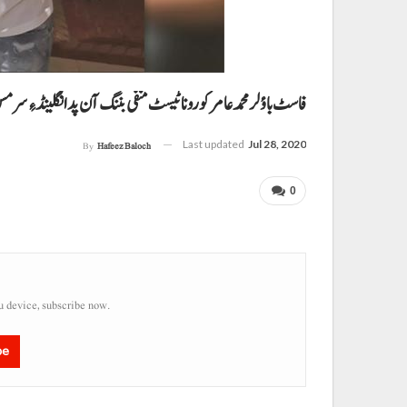
فاسٹ باؤلر محمد عامر کورونا ٹیسٹ منفی بننگ آن پد انگلینڈ ءِ سر 
Last updated
Jul 28, 2020
By
Hafeez Baloch
0
u device, subscribe now.
be