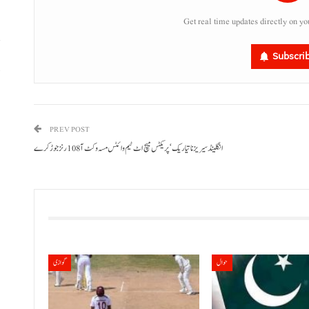
Get real time updates directly on yo
Subscri
پ
،
PREV POST
انگلینڈ سیریز نا تیاریک‘ پریکٹس میچ اٹ ٹیم وائٹس مسہ وکٹ آ 108 رنز جوڑ کرے
حوال
گوازی