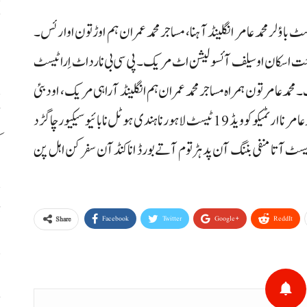
ح
 باؤلر محمد عامر انگلینڈ آ ہنا، مساجر محمد عمران ہم اوڑتون اوار ئس۔
اٹ
 وخت اسکان او سیلف آئسولیشن اٹ مریک۔ پی سی بی نا رداٹ اِرا ٹیسٹ
 محمدعامر تون ہمراہ مساجر محمد عمران ہم انگلینڈ آ راہی مریک، او دبئی
آن مانچسٹر سر مننگ آن پد ڈربی شائر آ کاہک۔ داکان گُڈ محمد عامر نا ارٹمیکو کوویڈ 19 ٹیسٹ لاہور نا ہندی ہوٹل نا بائیو سیکیور چاگڑد
ک
ٹیسٹ آتا منفی بننگ آن پد ہڑتوم آتے بورڈ انا کنڈآن سفر کن اہل پن
ڈ
Facebook
Twitter
Google+
ReddIt
Share
س
ح