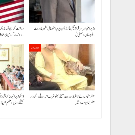
وزیراعلیٰ میر سرفراز بگٹی نا کنڈ آن،یومِ استحصالِ کشمیر نا رد اٹ
دہشت گردی تور مذاکرات 
بلوچستان اسمبلی ٹی…
دہشت گردی نا برخلاف کمکاری ءِ…
بلوچستان
سینئر سٹیزن تے ننا قومی روایت آتیٹی بھلو شرف اس دوئی ءِ،گورنر
ڈسکوز پرائیویٹائزیشن 
جعفرخان مندوخیل
کننگے ،وزیراعظم شہبا