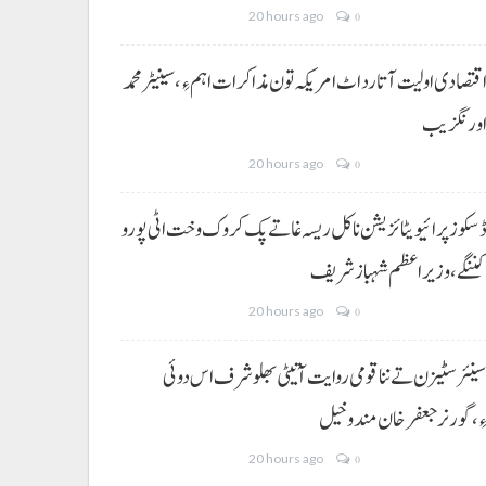
20 hours ago
0
قتصادی اولیت آتا رد اٹ امریکہ تون مذاکرات اہم ءِ،سینیٹر محمد
ورنگزیب
20 hours ago
0
سکوز پرائیویٹائزیشن نا کل ریسہ غاتے پک کروک وخت اٹی پورو
ننگے ،وزیراعظم شہباز شریف
20 hours ago
0
ینئر سٹیزن تے ننا قومی روایت آتیٹی بھلو شرف اس دوئی
ِ،گورنر جعفرخان مندوخیل
20 hours ago
0