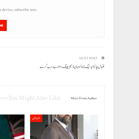
u device, subscribe now.
be
NEXT POST
فٹبال چائنا سپر لیگ نا بنا‘ ووہان نا ٹیم چینگ داؤ ءِ بے سہب کرے
You Might Also Like
More From Author
بلوچستان