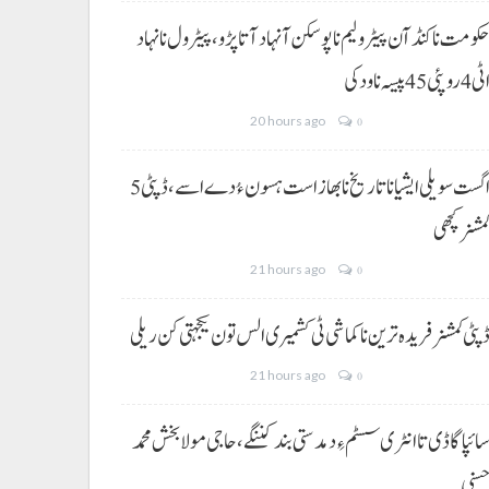
کومت نا کنڈ آن پیٹرولیم نا پوسکن آ نہاد آتا پڑو،پیٹرول نا نہاد
ی 4 روپئی 45 پیسہ نا ودکی
20 hours ago
0
5 اگست سویلی ایشیا نا تاریخ نا بھاز است ہسون ءُ دے اسے،ڈپٹی
مشنر کچھی
21 hours ago
0
پٹی کمشنر فریدہ ترین نا کماشی ٹی کشمیری الس تون یکجہتی کن ریلی
21 hours ago
0
ائپا گاڈی تا انٹری سسٹم ءِ دمدستی بند کننگے، حاجی مولا بخش محمد
سنی