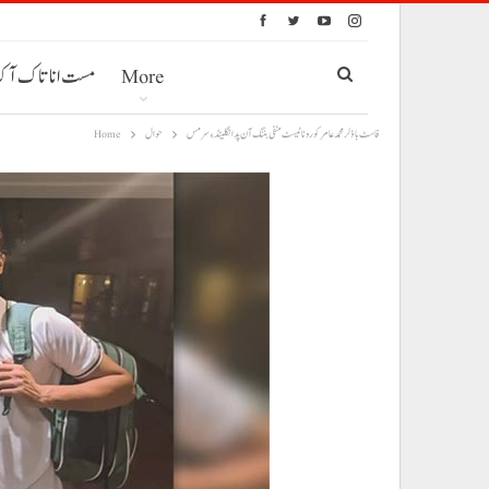
More
مست انا تاک آ
فاسٹ باؤلر محمد عامر کورونا ٹیسٹ منفی بننگ آن پد انگلینڈ ءِ سر مس
حوال
Home