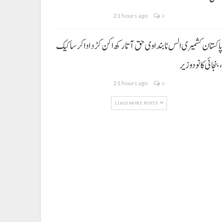
21 hours ago
0
اکستان کشمیری الس نا بنداوی حق آتا رکھ اکن کڑد ادا کرسا کیک
بنجائی کانودوزیر
21 hours ago
0
LOAD MORE POSTS