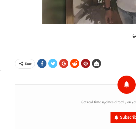
ا
ا
مس
ڈ
Share
ک
Get real time updates directly on yo
س
ء
Subscri