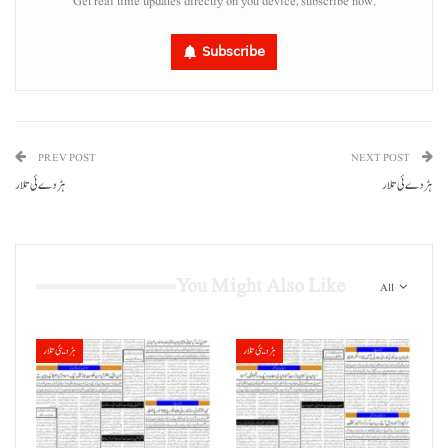
Get real time updates directly on you device, subscribe now.
Subscribe
PREV POST
NEXT POST
ہڑدے ئی تلار
ہڑدے ئی تلار
You Might Also Like
All
ہڑدیئی تلار
ہڑدیئی تلار