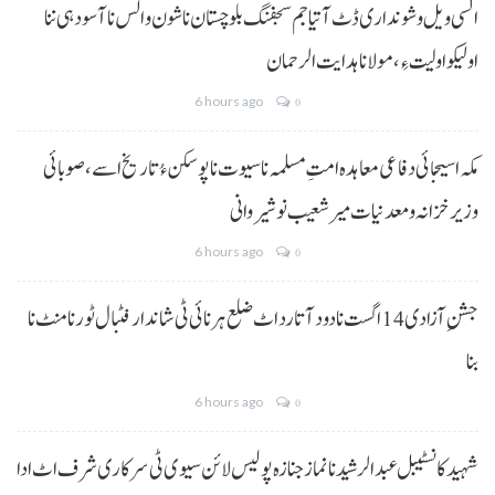
السی ویل و شونداری ڈٹ آتیا جم سجفنگ بلوچستان نا شون و الس نا آسودہی ننا
اولیکو اولیت ءِ،مولانا ہدایت الرحمان
6 hours ago
0
مکہ اسیجائی دفاعی معاہدہ امتِ مسلمہ نا سیوت نا پوسکن ءُ تاریخ اسے، صوبائی
وزیر خزانہ و معدنیات میر شعیب نوشیروانی
6 hours ago
0
جشنِ آزادی 14 اگست نا دود آتا رد اٹ ضلع ہرنائی ٹی شاندار فٹبال ٹورنامنٹ نا
بنا
6 hours ago
0
شہید کانسٹیبل عبدالرشید نا نماز جنازہ پولیس لائن سیوی ٹی سرکاری شرف اٹ ادا