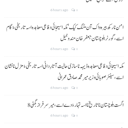
6 hours ago
0
امن نا رکھ بیرہ واک آن مننگ کیک‘ مکہ اسیجائی دفاعی معاہدہ اسہ تاریخی ءُ گام
اسے،گورنر بلوچستان جعفر خان مندوخیل
6 hours ago
0
مکہ اسیجائی دفاعی معاہدہ ڈیہہ نا ساڑی حالیت آتا رِد اٹی اسہ تاریخی ءُ مزل نا نشان
اسے،سینئر صوبائی وزیر میر محمد صادق عمرانی
6 hours ago
0
8 اگست بلوچستان نا تاریخ نا اسہ تہار ءُ دے اسے، میرسرفراز بگٹی
6 hours ago
0