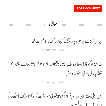
حوال
ایران آبنائے ہرمز ءِ پورو ملنگ کن امریکہ غا 6 شڑت تخا
6 hours ago
0
مکہ اسیجائی دفاعی معاہدہ ملک انا تاریخ نا اسہ اہم ءُ مزل نا نشان اسے، چیئرمین
پیپلز پارٹی بلاول بھٹو زرداری
6 hours ago
0
وزیراعلیٰ بلوچستان میر سرفراز بگٹی نا ہنگو ٹی 7 دہشت گرد آتا خلنگ آ سیکورٹی
فورس آتے خراجِ تحسین