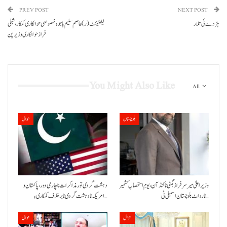
PREV POST
NEXT POST
ہڑدے ئی تلار
لیفٹیننٹ (ر) عاصم سلیم باجوہ خصوصی حوالکاری کمکار،شبلی
فراز حوالکاری وزیر پن
You Might Also Like
All
بلوچستان
حوال
وزیراعلیٰ میر سرفراز بگٹی نا کنڈ آن،یومِ استحصالِ کشمیر
دہشت گردی تور مذاکرات نا چارمی دور،پاکستان و
نا رد اٹ بلوچستان اسمبلی ٹی…
امریکہ نا دہشت گردی نا برخلاف کمکاری ءِ…
حوال
حوال