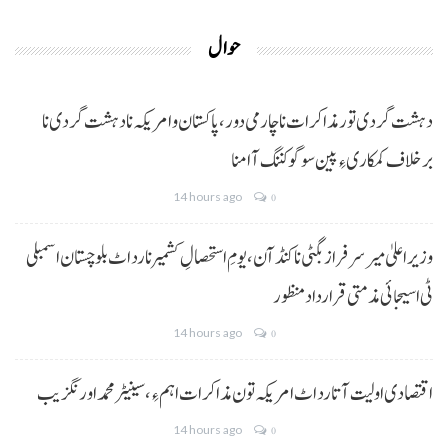
حوال
دہشت گردی تور مذاکرات نا چارمی دور،پاکستان و امریکہ نا دہشت گردی نا
برخلاف کمکاری ءِ پین سوگو کننگ آ امنا
14 hours ago
0
وزیراعلیٰ میر سرفراز بگٹی نا کنڈ آن،یومِ استحصالِ کشمیر نا رد اٹ بلوچستان اسمبلی
ٹی اسیجائی مذمتی قرارداد منظور
14 hours ago
0
اقتصادی اولیت آتا رد اٹ امریکہ تون مذاکرات اہم ءِ،سینیٹر محمد اورنگزیب
14 hours ago
0