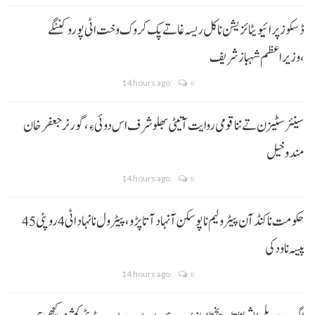
ڈسکوز پرائیویٹائزیشن نا کل ریسہ غاتے پک کروک وخت اٹی پورو کننگے
،وزیراعظم شہباز شریف
14 hours ago
0
سینئر سٹیزن تے ننا قومی روایت آتیٹی بھلو شرف اس دوئی ءِ،گورنر جعفرخان
مندوخیل
14 hours ago
0
حکومت نا کنڈ آن پیٹرولیم نا پوسکن آ نہاد آتا پڑو،پیٹرول نا نہاد اٹی 4 روپئی 45
پیسہ نا ودکی
14 hours ago
0