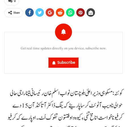
0
Share
Get real time updates directly on you device, subscribe now.
Subscribe
کوئٹہ: مسکوہی وزیراعلیٰ بلوچستان نواب اسلم خان رئیسانی تینا راجی حالی
حوالی نا ویب آ ٹوئٹ کرسا پارینے کہ ینگ ڈاکٹر آتا کنڈ آن 15 دے
کرفیو نا خواست انا مخ تفی ءِ کیوہ و اوفتتون تفوک اُٹ۔ او پارے کہ کرفیو