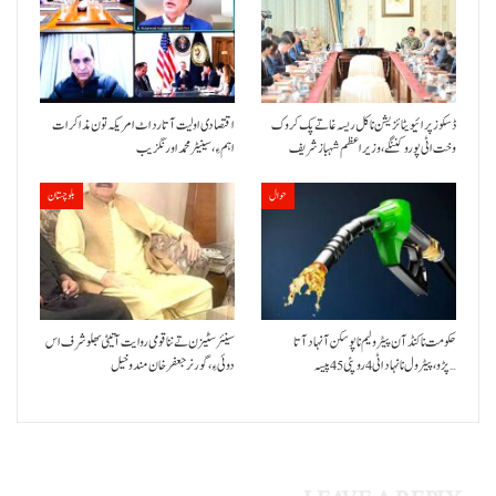
ڈسکوز پرائیویٹائزیشن نا کل ریسہ غاتے پک کروک
اقتصادی اولیت آتا رد اٹ امریکہ تون مذاکرات
وخت اٹی پورو کننگے ،وزیراعظم شہباز شریف
اہم ءِ،سینیٹر محمد اورنگزیب
حوال
بلوچستان
حکومت نا کنڈ آن پیٹرولیم نا پوسکن آ نہاد آتا
سینئر سٹیزن تے ننا قومی روایت آتیٹی بھلو شرف اس
پڑو،پیٹرول نا نہاد اٹی 4 روپئی 45 پیسہ…
دوئی ءِ،گورنر جعفرخان مندوخیل