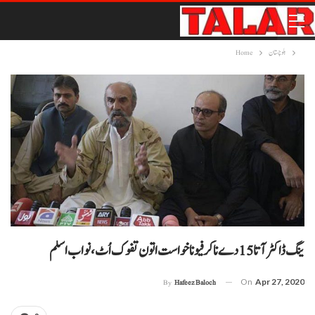
بلوچستان
Home
ینگ ڈاکٹر آتا 15 دے نا کرفیو نا خواست اتون تفوک اُٹ، نواب اسلم
On
Apr 27, 2020
By
Hafeez Baloch