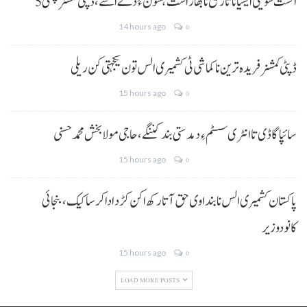
5 اگست سویلی ایشیا نا تاریخ نا بھاز است ہسون ءُ دے اسے،ڈپٹی کمشنر کچھی
14 hours ago
0
ڈپٹی کمشنر فریدہ ترین نا کماشی ٹی کشمیری الس تون یکجہتی کن ریلی
15 hours ago
0
سائپا گاڈی تا انٹری سسٹم ءِ دمدستی بند کننگے، حاجی مولا بخش محمد حسنی
15 hours ago
0
پاکستان کشمیری الس نا بنداوی حق آتا رکھ اکن کڑد ادا کرسا کیک ،بنجائی
کانودوزیر
15 hours ago
0
LOAD MORE POSTS