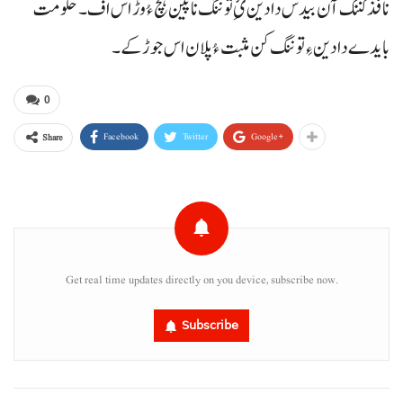
نافذ کننگ آن بیدس دا دین ئِ توننگ نا پین ہچ ءُ وڑ اس اف۔ حکومت
بایدے دا دین ءِ توننگ کن مثبت ءُ پلان اس جوڑ کے۔
0
Facebook
Twitter
Google+
Share
Get real time updates directly on you device, subscribe now.
Subscribe